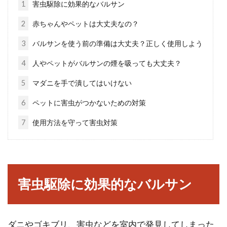
1
害虫駆除に効果的なバルサン
未払いを...
2
赤ちゃんやペットは大丈夫なの？
3
バルサンを使う前の準備は大丈夫？正しく使用しよう
窓からの冷気をシャットアウト！ダ
4
人やペットがバルサンの煙を吸っても大丈夫？
ンボールで節約防寒対策！
5
マダニを手で潰してはいけない
寒い時期には窓を閉めていても、室内は冷気で
6
ペットに害虫がつかないための対策
満ちてしまいます。その原因の多くが窓になり
7
使用方法を守って害虫対策
ますので...
礼金は交渉次第で値下げができ
害虫駆除に効果的なバルサン
る！？新築でも交渉可能？
引っ越しには多くの費用がかかります。その中
ダニやゴキブリ、害虫などを室内で発見してしまった
でも比較的大きな割合を占めるのが「敷金・礼