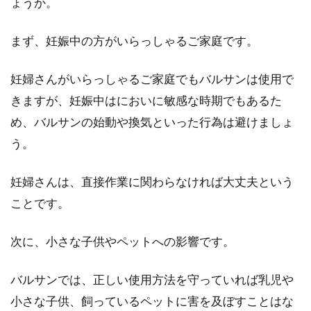
ょうか。
弁護士に依頼...
まず、妊娠中の方がいらっしゃるご家庭です。
根抵当権を分かりやすく解説！極度
妊婦さんがいらっしゃるご家庭でもバルサンは使用で
額の増額・減額方法
きますが、妊娠中はにおいに敏感な時期でもあるた
め、バルサンの始動や換気といった行為は避けましょ
不動産を扱う仕事をしていれば、「抵当」とい
う。
う言葉を耳にすると思います。「家を抵当に入
れた」なん...
妊婦さんは、直接作業に関わらなければ大丈夫という
ことです。
入退去時に覚えておきたい！家賃の
次に、小さな子供やペットへの影響です。
日割り計算のルール
バルサンでは、正しい使用方法を守っていれば乳児や
賃貸不動産を契約する際、不動産会社から出さ
小さな子供、飼っているペットに害を及ぼすことはな
れた見積もりを見ると、その中に『日割り家