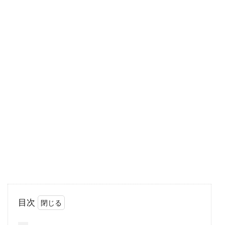
言っても、様...
賃貸で新生活！ハウスクリーニング
は入居前に要求できる？
賃貸で新生活が始まるときは、とても楽しみな
ものです。新しいピカピカのお部屋で、新生活
をスタートさ...
家賃の未払いを支払う連帯保証人は
契約解除できる？
目次
賃貸を借りる際に必要になるのが、連帯保証人
ですね。連帯保証人は、借主に代わって家賃の