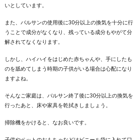
賃』という項目...
いとしています。
また、バルサンの使用後に30分以上の換気を十分に行
うことで成分がなくなり、残っている成分もやがて分
窓に取り付ける防犯グッズは100均
解されてなくなります。
のものでも効果的？
しかし、ハイハイをはじめた赤ちゃんや、手にしたも
皆さんは、窓の防犯対策は何かしていますか？
近年ではすっかり、住まいや自分の身の安全
のを舐めてしまう時期の子供がいる場合は心配になり
は、自分で...
ますよね。
そんなご家庭は、バルサン終了後に30分以上の換気を
1人暮らしの家賃の目安はどのくら
行ったあと、床や家具を乾拭きしましょう。
い？手取り18万円の場合
掃除機をかけると、なお良いです。
毎月の給料が手取り18万円ほどで、1人暮らし
を計画している方もいるでしょう。20万円に届
子供やペットのおもちゃなどはビニール袋に入れて口