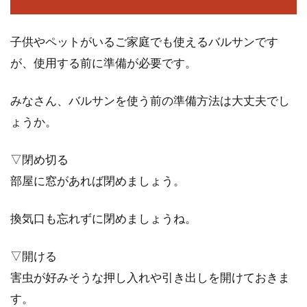
サッシの...
子供やペットがいるご家庭でも使えるバルサンです
が、使用する前に準備が必要です。
「建築面積」を計算する時の庇や柱
についての注意点とは
みなさん、バルサンを使う前の準備方法は大丈夫でし
ょうか。
「建築面積」とは、簡単に言うと、「建物を上
から見た面積」です。この面積が建物を建てる
▽閉め切る
時にどの...
部屋に窓があれば閉めましょう。
換気口も忘れずに閉めましょうね。
▽開ける
害虫が好みそうな押し入れや引き出しを開けておきま
す。