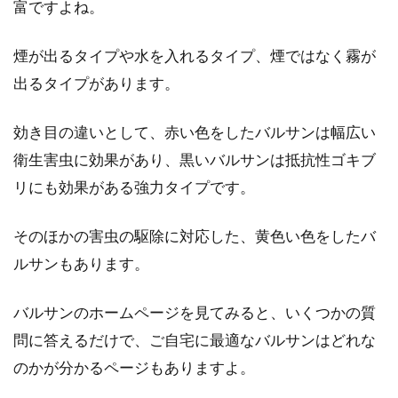
富ですよね。
房効率が...
煙が出るタイプや水を入れるタイプ、煙ではなく霧が
出るタイプがあります。
築年数が古い賃貸物件をおしゃれ
に！DIYでアレンジする方法
効き目の違いとして、赤い色をしたバルサンは幅広い
衛生害虫に効果があり、黒いバルサンは抵抗性ゴキブ
賃貸物件探しをする際、築年数を気にする方も
リにも効果がある強力タイプです。
多いのではないでしょうか。新しい物件の方が
設備も新...
そのほかの害虫の駆除に対応した、黄色い色をしたバ
ルサンもあります。
窓を曇りガラスに変身！シートを使
バルサンのホームページを見てみると、いくつかの質
ってDIYしよう
問に答えるだけで、ご自宅に最適なバルサンはどれな
のかが分かるページもありますよ。
DIYがブームである今、DIYに適したさまざまな
商品が販売されています。中でも、簡単に貼っ