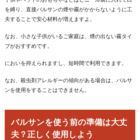
かな...
を縛り、直接バルサンの煙や霧がかからないように工
夫することで安心材料が増えますよ。
窓のサッシにカビが！カビキラーで
なお、小さな子供がいるご家庭は、煙の出ない霧タイ
簡単に除去する方法
プがおすすめです。
日頃、「窓掃除」はあまり頻繁には行いません
においを抑えられますし、短時間で利用できます。
よね。そんな窓を掃除しているとサッシにカビ
が生えてし...
なお、殺虫剤アレルギーの傾向がある場合は、バルサ
ンを使用をすることはできません。
窓の開閉がうまくいかない！戸車の
メンテナンスと交換方法！
バルサンを使う前の準備は大丈
窓のサッシがうまく開け閉めできないと感じた
夫？正しく使用しよう
ことはないでしょうか。もしかしたら、それは