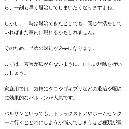
金」です...
ら、一刻も早く退治してしまいたくなりますよね。
しかし、一時は退治できたとしても、同じ生活をして
いればまた室内に現れるかもしれません。
窓に隙間テープを貼るメリットは？
防音効果がある？！
そのため、早めの対処が必要になります。
比較的安価で手に入り、ホームセンターや100
円ショップなど、さまざまなところで隙間テー
まずは、被害が広がらないように、正しい駆除を行い
プは販売され...
ましょう。
家庭用では、気軽にダニやゴキブリなどの退治や駆除
窓からの冷気を遮る！おすすめの断
に効果的なバルサンが人気です。
熱シートやボードは？
バルサンといっても、ドラックストアやホームセンタ
暖房を付けてもなかなか暖まらないと感じてい
ーに行くとどれにしようか悩んでしまうほど種類が豊
る人はいませんか？窓の対策をすることで、暖