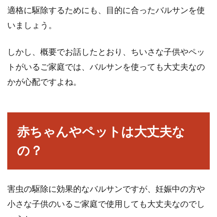
て...
適格に駆除するためにも、目的に合ったバルサンを使
いましょう。
しかし、概要でお話したとおり、ちいさな子供やペッ
署名捺印の正しい位置はあるの？失
トがいるご家庭では、バルサンを使っても大丈夫なの
敗した時の訂正方法
かが心配ですよね。
賃貸契約書や口座振替依頼書など、さまざまな
契約書を作成する際に署名捺印をすることにな
りますが、「ど...
赤ちゃんやペットは大丈夫な
の？
少額訴訟の費用は相手負担にでき
る？弁護士に依頼する場合
害虫の駆除に効果的なバルサンですが、妊娠中の方や
賃貸経営で様々なトラブルに対処していくため
小さな子供のいるご家庭で使用しても大丈夫なのでし
には、法律の知識は必要です。少額訴訟などで