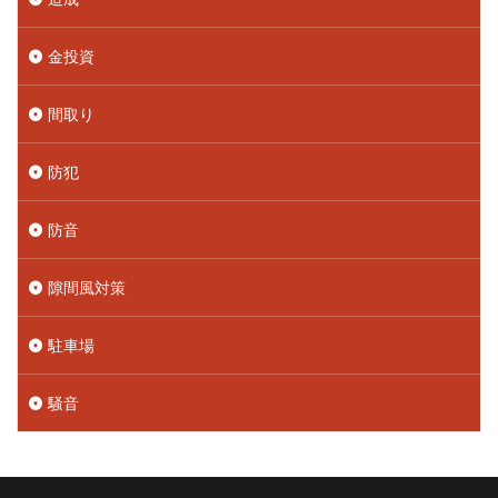
金投資
間取り
防犯
防音
隙間風対策
駐車場
騒音