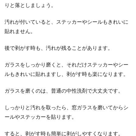
りと落としましょう。
気温が上がってくると、家の窓を開け放ち、風
を通すお宅が増えますよね。そんな時、どうし
ても気に...
汚れが付いていると、ステッカーやシールもきれいに
貼れません。
後で剥がす時も、汚れが残ることがあります。
窓に貼る様々なシートは簡単に貼れ
る！貼り方をご紹介！
ガラスをしっかり磨くと、それだけステッカーやシー
窓に貼ることのできるシートは、たくさんのも
ルもきれいに貼れますし、剥がす時も楽になります。
のが販売されていますよね。防災・防犯のため
のシートや...
ガラスを磨くのは、普通の中性洗剤で大丈夫です。
しっかりと汚れを取ったら、窓ガラスを磨いてからシ
フローリングの色落ちの補修はどう
ールやステッカーを貼ります。
すればいい？賃貸豆知識
すると、剥がす時も簡単に剥がしやすくなります。