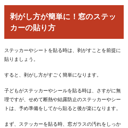
窓の隙間から入り込む冷気は、思っている以上
に部屋を冷やします。かといって隙間を埋め
剥がし方が簡単に！窓のステッ
る、窓を取り...
カーの貼り方
窓レール掃除にはたくさんの方法が
ステッカーやシートを貼る時は、剥がすことを前提に
ある！掃除方法をご紹介！
貼りましょう。
窓掃除は普段の掃除と勝手が違うため、なかな
すると、剥がし方がすごく簡単になります。
か頻繁に行う人は少ないのではないでしょう
か。特に窓...
子どもがステッカーやシールを貼る時は、さすがに無
理ですが、せめて断熱や結露防止のステッカーやシー
トは、予め準備をしてから貼ると後が楽になります。
窓から入る蚊やハエ！虫を寄せ付け
ないためにできることは？
まず、ステッカーを貼る時、窓ガラスの汚れをしっか