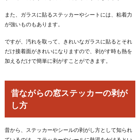
アパートやマンションでフローリングの部屋に
お住いの方は多いと思います。フローリング
また、ガラスに貼るステッカーやシートには、粘着力
は、水分を...
が強いものもあります。
ですが、汚れを取って、きれいなガラスに貼るとそれ
窓から入る冷気を防ぐには？窓の防
だけ接着面がきれいになりますので、剥がす時も熱を
寒対策について解説！
加えるだけで簡単に剥がすことができます。
冬場になると、外の気温と同じく家の中の室温
も下がります。冬に室温が下がる主な原因は、
「窓から...
昔ながらの窓ステッカーの剥が
し方
殺風景な窓をDIYでお洒落棚へ！ア
イデア満載のDIY棚をご紹介
昔から、ステッカーやシールの剥がし方として知られ
ているのは、ステッカーやシールに熱湯をかけるとい