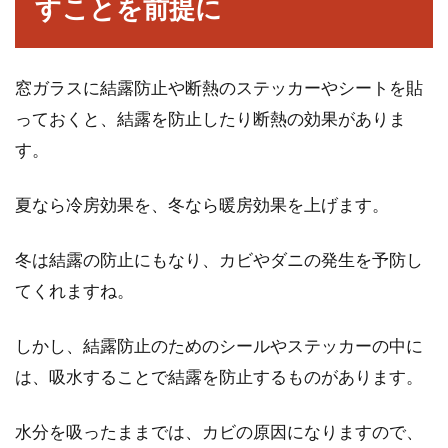
すことを前提に
ロフトは冷房が届きにくく暑いので夏場は上が
らない、という人も多いと思います。しかし、
ただの収...
窓ガラスに結露防止や断熱のステッカーやシートを貼
っておくと、結露を防止したり断熱の効果がありま
す。
窓ガラスや家具にシールが！きれい
な剥がし方が知りたい！
夏なら冷房効果を、冬なら暖房効果を上げます。
窓ガラスに貼ったシールは、剥がそうとしても
冬は結露の防止にもなり、カビやダニの発生を予防し
うまく取れないですよね。無理に剥がしてベタ
てくれますね。
ベタした...
しかし、結露防止のためのシールやステッカーの中に
は、吸水することで結露を防止するものがあります。
築年数が古い賃貸物件をおしゃれ
に！DIYでアレンジする方法
水分を吸ったままでは、カビの原因になりますので、