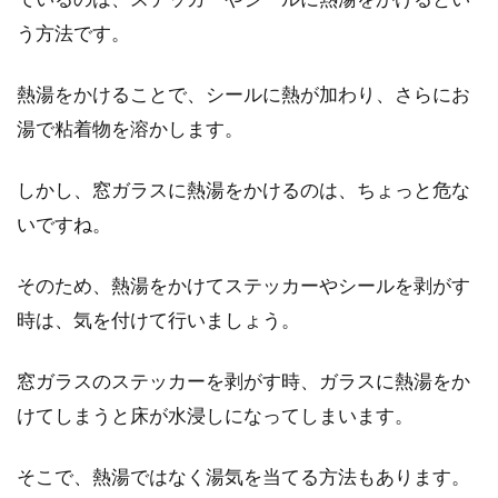
部屋のインテリアを自分好みに変えても、窓は
う方法です。
カーテンを付けているだけ…そんな人も多いの
ではないでし...
熱湯をかけることで、シールに熱が加わり、さらにお
湯で粘着物を溶かします。
窓の断熱フィルムの断熱効果は？他
しかし、窓ガラスに熱湯をかけるのは、ちょっと危な
のメリットにも注目！
いですね。
家の中で快適に過ごすためには、窓の断熱が重
そのため、熱湯をかけてステッカーやシールを剥がす
要です。近年は、極端な気候が多くなっている
ので、窓...
時は、気を付けて行いましょう。
窓ガラスのステッカーを剥がす時、ガラスに熱湯をか
けてしまうと床が水浸しになってしまいます。
そこで、熱湯ではなく湯気を当てる方法もあります。