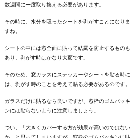
数週間に一度取り換える必要があります。
賃貸物件探しをする際、築年数を気にする方も
多いのではないでしょうか。新しい物件の方が
その時に、水分を吸ったシートを剥がすことになりま
設備も新...
すね。
シートの中には窓全面に貼って結露を防止するものも
窓ガラスシートで見違える？すりガ
あり、剥がす時はかなり大変です。
ラス調シートもおすすめ
そのため、窓ガラスにステッカーやシートを貼る時に
新築の窓といえば、透明ガラスに加え、すりガ
は、剥がす時のことを考えて貼る必要があるのです。
ラスや型ガラスなどの種類も選ぶことができま
す。また...
ガラスだけに貼るなら良いですが、窓枠のゴムパッキ
ンには貼らないように注意しましょう。
ニッチのある玄関をシール式タイル
つい、「大きくカバーする方が効果が高いのではない
を使って素敵にDIY！
か」と思ってしまいますが、窓枠のゴムパッキンに貼