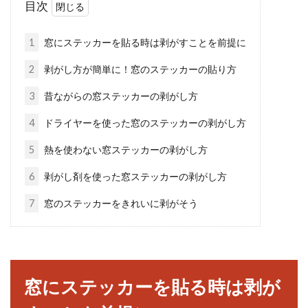
目次
寒さの厳しい季節、暖房をしっかりいれている
のに、部屋がなかなか暖まらないということは
1
窓にステッカーを貼る時は剥がすことを前提に
ありませんか...
2
剥がし方が簡単に！窓のステッカーの貼り方
3
昔ながらの窓ステッカーの剥がし方
窓からの冷気が寒すぎる！100均で
4
ドライヤーを使った窓のステッカーの剥がし方
お金をかけずにできる対策
5
熱を使わない窓ステッカーの剥がし方
寒い季節、家の中で暖房をつけてくつろいでい
6
剥がし剤を使った窓ステッカーの剥がし方
ても「なんだか寒い？」と感じたことはありま
7
窓のステッカーをきれいに剥がそう
せんか？...
ロフトはどうしても暑い！対処法を
窓にステッカーを貼る時は剥が
知って快適に使おう