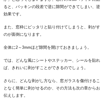
玄関などにあるちょっとしたくぼみ、いわゆる
ると、パッキンの段差で逆に隙間ができてしまい、逆
ニッチをよく見かけるようになりました。玄関
効果です。
ニッチは...
また、窓枠にピッタリと貼り付けてしまうと、剥がす
のが面倒になります。
賃貸物件の窓に付けたい！猫の脱走
防止に有効なアイテムは？
全体に2～3mmほど隙間を開けておきましょう。
近年は、ペットと暮らせる賃貸物件が増えてき
では、どんな風にシートやステッカー、シールを貼れ
ています。そのため、アパートの部屋で猫を飼
ば、きれいに剥がすことができるのでしょう。
っている...
さらに、どんな剥がし方なら、窓ガラスを傷付けるこ
となく簡単に剥がせるのか、その方法も次の章からお
窓の隙間から侵入する冷気をパネル
伝えします。
で遮断！お手軽防寒方法！