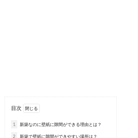
コレで不安解消！アパートの家賃が
安い理由を解き明かす
賃貸物件の中でも、特に家賃が安い条件と言え
ば、アパートタイプ。新築で部屋も広いのに家
賃が安い...
アパートでバルサンを炊く前に！火
災報知器に注意しよう！
目次
アパートに住んでいると、特に夏のような暖か
い時期に現れるのは、ゴキブリを始めとした虫
1
新築なのに壁紙に隙間ができる理由とは？
です、...
2
新築で壁紙に隙間ができやすい場所は？