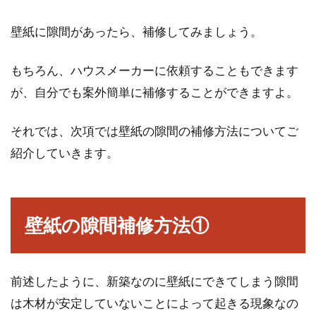
壁紙に隙間があったら、補修してみましょう。
アパートのエアコンから水漏れが！
その対処と費用負担は？
もちろん、ハウスメーカーに依頼することもできます
が、自分でも案外簡単に補修することができますよ。
アパートなどの賃貸生活が長いと、夏や冬には
欠かせないエアコンから水漏れが起きるという
ハプニングに...
それでは、次項では壁紙の隙間の補修方法についてご
紹介していきます。
アパートのキッチンが不評で空室続
き？主婦の収納術から学ぶ
壁紙の隙間補修方法①
アパートなどの不動産を長年所有している人に
とって、空室が続くことは本意ではないでしょ
前述したように、新築なのに壁紙にできてしまう隙間
う。その空室...
は木材が安定していないことによって起きる現象なの