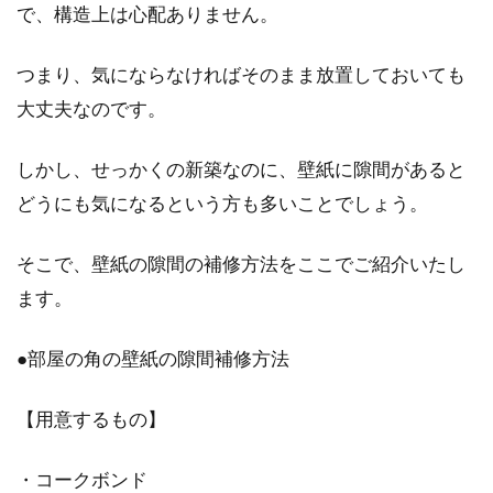
で、構造上は心配ありません。
アパートの管理会社に電話をかけた
つまり、気にならなければそのまま放置しておいても
い！正しい電話の仕方
大丈夫なのです。
あなたがアパートに住んでいて、隣の騒音がひ
しかし、せっかくの新築なのに、壁紙に隙間があると
どい場合など、管理会社に電話で連絡したい場
合があるかも...
どうにも気になるという方も多いことでしょう。
そこで、壁紙の隙間の補修方法をここでご紹介いたし
ます。
アパートの一階でも安心！防犯グッ
ズで対策をしよう！
●部屋の角の壁紙の隙間補修方法
アパートの一階に入居する際に気になるのが、
【用意するもの】
防犯面と言う方は多いのではないでしょうか。
確かに、ど...
・コークボンド