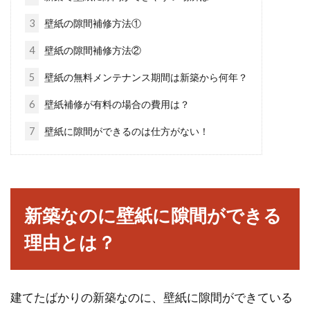
3
壁紙の隙間補修方法①
一戸建て？マンション？購入した経
4
壁紙の隙間補修方法②
験者が綴るブログで学ぼう
5
壁紙の無料メンテナンス期間は新築から何年？
現在、賃貸物件に住んでいるかたは、いずれ一
6
壁紙補修が有料の場合の費用は？
戸建てか、マンションに住もうと考えているか
7
壁紙に隙間ができるのは仕方がない！
たもいらっしゃる...
アパートの入居時の挨拶は必要？一
新築なのに壁紙に隙間ができる
般的にはどうしてる？
理由とは？
アパートに新しく入居する場合、挨拶はするで
しょうか？「挨拶するのは当然！」と思う方が
いる一方...
建てたばかりの新築なのに、壁紙に隙間ができている