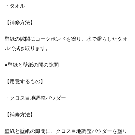
・タオル
新築住宅への引っ越しは人生の節
【補修方法】
目！縁起を担ぐには？
壁紙の隙間にコークボンドを塗り、水で濡らしたタオ
新築の住宅が完成し、引き渡しがすむと、待ち
に待った引っ越しです。しかし、新しい土地で
ルで拭き取ります。
新しい生...
●壁紙と壁紙の間の隙間
【用意するもの】
・クロス目地調整パウダー
【補修方法】
壁紙と壁紙の隙間に、クロス目地調整パウダーを塗り