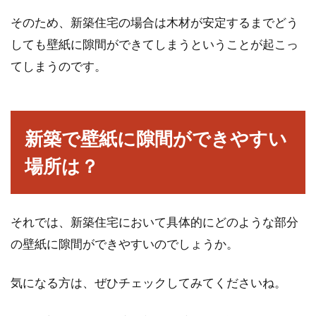
そのため、新築住宅の場合は木材が安定するまでどう
アパートのガスコンロがつかない！
しても壁紙に隙間ができてしまうということが起こっ
試すべきことと対処方法
てしまうのです。
アパートにお住まいの方で、現在ガスコンロの
調子が悪い方はいらっしゃいますか。料理をし
ようとキ...
新築で壁紙に隙間ができやすい
場所は？
【アパート経営】エアコン等・設備
の修理代は絶対貸主負担？
それでは、新築住宅において具体的にどのような部分
の壁紙に隙間ができやすいのでしょうか。
アパート経営を始めてまもない新米オーナーさ
んにとって、高額な設備の修理代や交換費用な
気になる方は、ぜひチェックしてみてくださいね。
どの出費は悩まし...