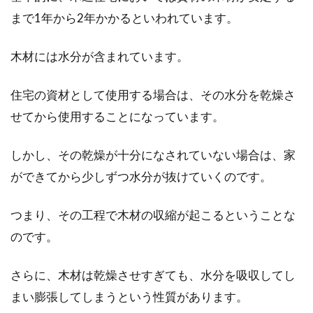
まで1年から2年かかるといわれています。
アパートのキッチンに収納を増やす
木材には水分が含まれています。
方法をご紹介！
住宅の資材として使用する場合は、その水分を乾燥さ
1Kのアパートの場合、キッチンが狭く収納が大
せてから使用することになっています。
変なこともあります。アパートに住んだことの
ある人...
しかし、その乾燥が十分になされていない場合は、家
ができてから少しずつ水分が抜けていくのです。
アパートのトラブルで多い！騒音問
つまり、その工程で木材の収縮が起こるということな
題について検証
のです。
アパート暮らしの人がとても気になる問題の一
つが近隣との関係性です。近隣トラブルで引っ
さらに、木材は乾燥させすぎても、水分を吸収してし
越し...
まい膨張してしまうという性質があります。