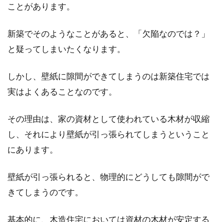
ことがあります。
安く家を建てるには？ブログから学
新築でそのようなことがあると、「欠陥なのでは？」
ぶローコスト住宅の仕組み
と疑ってしまいたくなります。
近年、ハウスメーカーのCMや特集などでは、
しかし、壁紙に隙間ができてしまうのは新築住宅では
安く家を建てることができる「ローコスト住
実はよくあることなのです。
宅」が盛んに宣...
その理由は、家の資材として使われている木材が収縮
し、それにより壁紙が引っ張られてしまうということ
アパートの部屋内に漂う異臭の発生
にあります。
源は？対処法教えます！
壁紙が引っ張られると、物理的にどうしても隙間がで
アパートに住んでいて、在宅時や帰宅時に「部
きてしまうのです。
屋の中がなんだか臭い」と感じたことはありま
せんか。...
基本的に、木造住宅においては資材の木材が安定する