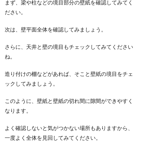
まず、梁や柱などの境目部分の壁紙を確認してみてく
ださい。
新築住宅のこだわりのキッチン！後
悔しないためのポイント
次は、壁平面全体を確認してみましょう。
新築住宅の中でも、毎日使うキッチンをどうい
さらに、天井と壁の境目もチェックしてみてください
う仕様にするか迷う人が多いのではないでしょ
ね。
うか。キ...
造り付けの棚などがあれば、そこと壁紙の境目をチェ
ックしてみましょう。
新築の良さはトイレにあり！？目的
別のおすすめ壁紙も必見！
このように、壁紙と壁紙の切れ間に隙間ができやすく
なります。
新築の良さを実感することと言えば、トイレな
どの水周りの新しさもその内の1つではないで
よく確認しないと気がつかない場所もありますから、
しょうか。...
一度よく全体を見回してみてください。