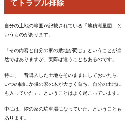
てトラブル排除
日常で自分の住所を書いたり答えたりする場面
はあまりありません。おそらく、店などで簡単
なア...
自分の土地の範囲が記載されている「地積測量図」と
いうものがあります。
汚れが目立つ擁壁を塗装・補修しよ
「その内容と自分の家の敷地が同じ」ということが当
う！簡単DIY術のご紹介！
然ではありますが、実際は違うこともあるのです。
道路より敷地が高い、隣の敷地と高低差があ
る、もしくは道路からの目線が気になるという
特に、「昔購入した土地をそのままにしておいたら、
ような場合は擁...
いつの間にか隣の家の木が大きく育ち、自分の土地に
も入っていた」、ということはよく起こっています。
家族の命を守る「擁壁」コンクリー
中には、隣の家の駐車場になっていた、ということも
ト擁壁の耐用年数は？
あります。