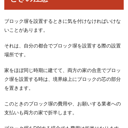
を購入したいと思ったとき、その土地の地目が
田であること...
ブロック塀を設置するときに気を付けなければいけな
いことがあります。
境界をめぐる塀の設置トラブル！そ
それは、自分の都合でブロック塀を設置する際の設置
の注意点や予防策を知ろう
場所です。
新居を構え、新たな生活をスタートする中で、
家をほぼ同じ時期に建てて、両方の家の合意でブロッ
隣人関係には特に配慮したいものです。しか
し、新築後...
ク塀を設置する時は、境界線上にブロックの芯の部分
を置きます。
このときのブロック塀の費用や、お願いする業者への
九州の面積の約2倍！広大な北海道
支払いも両方の家で折半します。
の人々の生活実態を学ぶ
日本の最北端に位置する北海道は、九州の約2