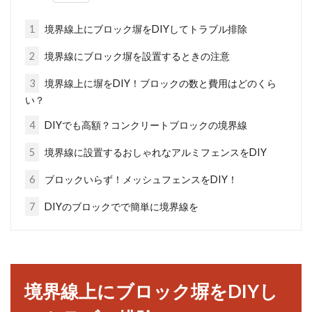
「畑を相続したが農作業をする気がない」「高
齢なので農業をやめたい」など、持て余してい
1
境界線上にブロック塀をDIYしてトラブル排除
る土地を駐車...
2
境界線にブロック塀を設置するときの注意
3
境界線上に塀をDIY！ブロックの数と費用はどのくら
い？
地目が原野の土地とは？読み方など
を知り新築に活かそう
4
DIYでも高額？コンクリートブロックの境界線
5
境界線に設置するおしゃれなアルミフェンスをDIY
土地ひとつひとつに地目があることをご存知で
しょうか。地目は20種類以上あり、その中のひ
6
ブロックいらず！メッシュフェンスをDIY！
とつに...
7
DIYのブロックでで簡単に境界線を
住所の正式名称を検索する方法や書
き方をご紹介！
境界線上にブロック塀をDIYし