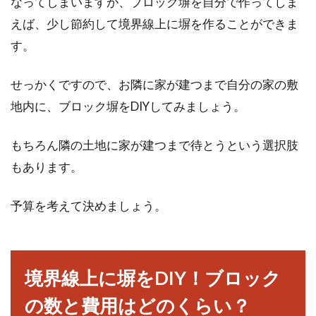
なってしまいますが、ブロック塀を自分で作ってしま
ったせいで地番がわからない」と困ったことが
えば、少し節約して境界線上に塀を作ることができま
ある人もいる...
す。
せっかくですので、お隣に家が建つまで自分の家の敷
住所の正式な調べ方を知りたい！住
地内に、ブロック塀をDIYしてみましょう。
所に関するマメ知識
もちろん隣の土地に家が建つまで待とうという選択肢
様々な手続きや履歴書、郵便物を出す時、何か
もあります。
と書く機会の多い住所ですが、ご自分の正式な
住所をご存知で...
予算を考えて決めましょう。
境界線上に塀をDIY！ブロック
の数と費用はどのくらい？