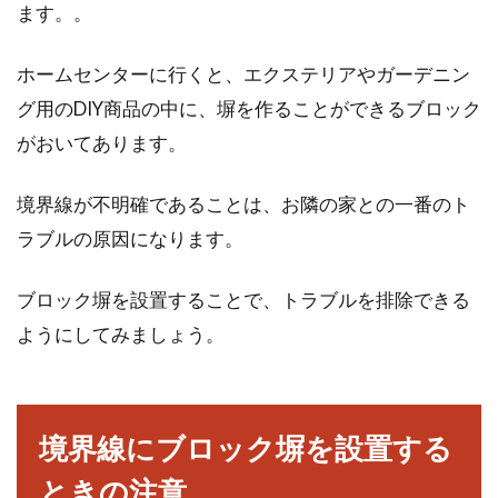
墓地・霊園を新設する際には、「地目変更」も
ます。。
欠かせない手続きの1つです。「地目変更」と
は、...
ホームセンターに行くと、エクステリアやガーデニン
グ用のDIY商品の中に、塀を作ることができるブロック
がおいてあります。
地番と住所は異なる！？それぞれの
違いと異なる理由は？
境界線が不明確であることは、お隣の家との一番のト
ラブルの原因になります。
普段郵便物や身分証明等に使用している住所で
すが、不動産売買の時には住所ではなく地番を
ブロック塀を設置することで、トラブルを排除できる
尋ねられるこ...
ようにしてみましょう。
地目が田である土地に住宅を建築す
ることはできる？
境界線にブロック塀を設置する
ときの注意
これから所有している農地を活用したり、土地