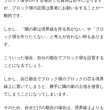
ブロック塀をDIYする場合でも費用は折半になります
倍の面積を誇る、日本一大きな都道府県です。
が、ブロック塀の設置は業者にお願いをすることが一
よく、「北海...
般的です。
しかし、「隣の家は境界線を作る気がない」や「ブロ
地目変更登記とは一体何？どんな流
ック塀を作りたくない」と考えが合わない時もありま
れで行うのが一般的？
す。
「地目変更登記」という言葉を聞いたことはあ
こういった場合、自分の都合でブロック塀を設置する
るでしょうか。土地は、利用する上でその利用
ことになるでしょう。
目的を決...
しかし、自己都合でブロック塀のブロックの芯を境界
線上に置いてしまうと、勝手に隣の家の土地を侵害し
旗竿地購入検討の方必見！後悔しな
てしまうことになってしまいます。
いためにはブログを見よ！
そのため、自分だけの都合の場合は、境界線上よりも
新築するにあたって、「お手頃な土地を発