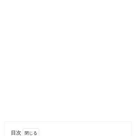
ご近所同士のトラブルにはゴミ出しや騒音の他
にも、隣家との土地の境界をめぐる問題があり
ます。「...
関東は面積に関係なく地価ランキン
グ上位ほど人が集まる
関東と言えば、日本の中心というイメージで
す。政治、経済、情報が多く集まっており、面
積の割には...
地目を「畑」から「駐車場」へ変
更！必要な手続きとは？
目次