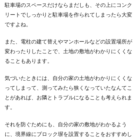
住宅を購入するときに気を付けたいのは、「擁
駐車場のスペースだけならまだしも、その上にコンク
壁（ようへき）」を作らなくてはならない場合
リートでしっかりと駐車場を作られてしまったら大変
です。「...
ですよね。
また、電柱の建て替えやマンホールなどの設置場所が
地目が原野の土地に建築したい！気
変わったりしたことで、土地の敷地がわかりにくくな
になる注意ポイント
ることもあります。
私たちが目にする多くの土地には、それぞれに
気づいたときには、自分の家の土地がわかりにくくな
地目があります。中でも原野は、その位置づけ
を詳しく...
ってしまって、測ってみたら狭くなっていたなんてこ
とがあれば、お隣とトラブルになることも考えられま
す。
地目の手続きはどう行う？墓地に関
それを防ぐためにも、自分の家の敷地がわかるよう
わる地目変更を徹底解説
に、境界線にブロック塀を設置することをおすすめし