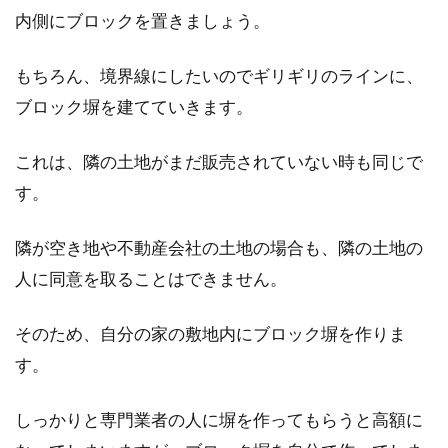
内側にブロックを置きましょう。
見！」と思っても、その土地が「旗竿地」であ
れば、購入前に熟...
もちろん、境界線にしたいのでギリギリのラインに、
ブロック塀を建てていきます。
地目が「山林」や「田」の土地に建
これは、隣の土地がまだ販売されていない時も同じで
物を建築することは可能？
す。
家やアパートを建築しようと土地を探している
とき、その土地の地目が「山林」や「田」であ
隣が空き地や不動産会社の土地の場合も、隣の土地の
る場合があり...
人に同意を取ることはできません。
そのため、自分の家の敷地内にブロック塀を作りま
土地の地番の調べ方は？無料で調べ
す。
る方法をご紹介
しっかりと専門業者の人に塀を作ってもらうと高額に
「所有する不動産に関する書類を紛失してしま