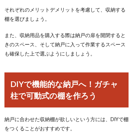
それぞれのメリットデメリットを考慮して、収納する
棚を選びましょう。
お悩みの窓はDIYで壁化しよう！そ
の方法と注意点とは？
また、収納用品を購入する際は納戸の扉を開閉すると
きのスペース、そして納戸に入って作業するスペース
家の中には、「ほとんど開けない窓」や「日差
も確保した上で選ぶようにしましょう。
しがきつい窓」、「人目が気になる窓」など、
ふさいでしま...
DIYで機能的な納戸へ！ガチャ
窓に断熱シートを貼ると省エネにな
柱で可動式の棚を作ろう
る！？断熱の重要性とは
窓に断熱シートを貼ろうとお考えの人はいらっ
納戸に合わせた収納棚が欲しいという方には、DIYで棚
しゃいませんか。しかし、自分で貼るとなる
をつくることがおすすめです。
と、どのよ...