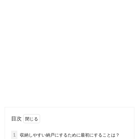
が部屋に...
窓からの冷気を遮る！おすすめの断
熱シートやボードは？
暖房を付けてもなかなか暖まらないと感じてい
る人はいませんか？窓の対策をすることで、暖
房効率が...
引き違い窓でみかける鍵について知
りたい！交換方法も必見！
目次
多くの家で設置されている引き違い窓ですが、
そこに装備されている鍵はどのような名前なの
1
収納しやすい納戸にするために最初にすることは？