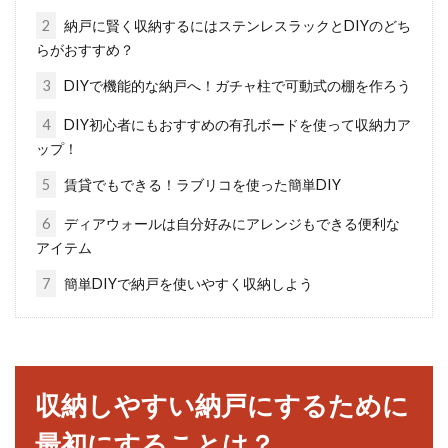
でしょうか。...
2
納戸に賢く収納するにはステンレスラックとDIYのどち
らがおすすめ？
3
DIYで機能的な納戸へ！ガチャ柱で可動式の棚を作ろう
窓から入る冷気をシャットアウト！
断熱材をDIYしてみよう！
4
DIY初心者にもおすすめの有孔ボードを使って収納力ア
ップ！
窓を閉め切っていても、冷気を感じることはあ
5
賃貸でもできる！ラブリコを使った簡単DIY
りませんか？冷気は窓からも入るといわれてい
6
ディアウォールは自分好みにアレンジもできる便利な
て、知ら...
アイテム
7
簡単DIYで納戸を使いやすく収納しよう
窓から入る冷気を防ぐには？窓の防
寒対策について解説！
収納しやすい納戸にするために
冬場になると、外の気温と同じく家の中の室温
も下がります。冬に室温が下がる主な原因は、
最初にすることは？
「窓から...