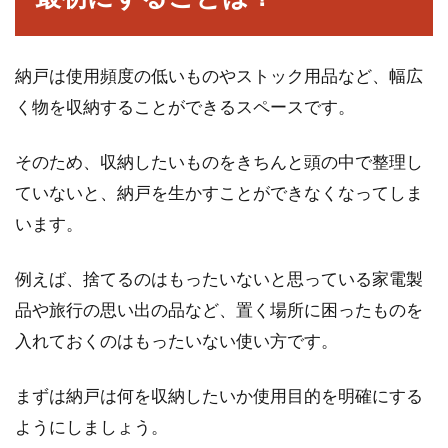
納戸は使用頻度の低いものやストック用品など、幅広
賃貸物件でのバルサン使用時の注意
く物を収納することができるスペースです。
点！ペットへの影響は！？
そのため、収納したいものをきちんと頭の中で整理し
害虫から私達を守ってくれるバルサンは、テレ
ていないと、納戸を生かすことができなくなってしま
ビのCMでもお馴染みですよね。バルサンは、
います。
不快害虫...
例えば、捨てるのはもったいないと思っている家電製
品や旅行の思い出の品など、置く場所に困ったものを
家庭にあるものを使って！窓ガラス
入れておくのはもったいない使い方です。
についた水垢の落とし方
まずは納戸は何を収納したいか使用目的を明確にする
ふと窓ガラスを見たときに、うろこ状のような
水垢がついているのを発見したことはありませ
ようにしましょう。
んか？発...