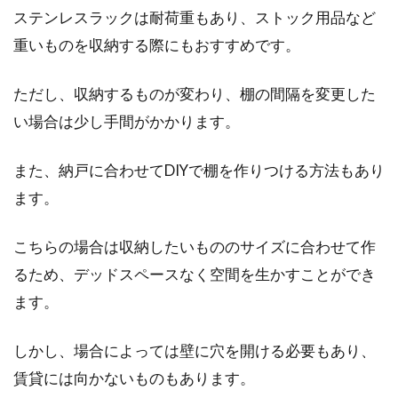
ステンレスラックは耐荷重もあり、ストック用品など
重いものを収納する際にもおすすめです。
窓用フィルムで窓の悩みを解決！
ただし、収納するものが変わり、棚の間隔を変更した
100均でそろえてコスト削減
い場合は少し手間がかかります。
賃貸のお部屋でも一戸建て住宅でも、各部屋に
また、納戸に合わせてDIYで棚を作りつける方法もあり
はたいてい窓がありますよね。この窓ですが、
何もしな...
ます。
こちらの場合は収納したいもののサイズに合わせて作
窓の防犯対策に！クレセント錠の簡
るため、デッドスペースなく空間を生かすことができ
単な交換の仕方とは
ます。
「防犯対策」をする場所と聞いて、思い浮かぶ
しかし、場合によっては壁に穴を開ける必要もあり、
のはどこでしょうか。玄関や勝手口が思い浮か
賃貸には向かないものもあります。
びません...