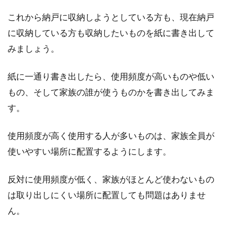
これから納戸に収納しようとしている方も、現在納戸
に収納している方も収納したいものを紙に書き出して
窓のアクセントにシールを貼ろう！
みましょう。
人気はステンドグラス風！
紙に一通り書き出したら、使用頻度が高いものや低い
殺風景に感じやすい窓。シールを貼って、おし
もの、そして家族の誰が使うものかを書き出してみま
ゃれな窓にしてみませんか？人気があるのは
す。
「ステ...
使用頻度が高く使用する人が多いものは、家族全員が
使いやすい場所に配置するようにします。
冬がくる前に窓を断熱しよう！効果
の高いプチプチがおすすめ
反対に使用頻度が低く、家族がほとんど使わないもの
は取り出しにくい場所に配置しても問題はありませ
冬は暖房で部屋を暖めますが、いくら暖房をつ
ん。
けてもなかなか部屋が暖まらないと感じたこと
はありません...