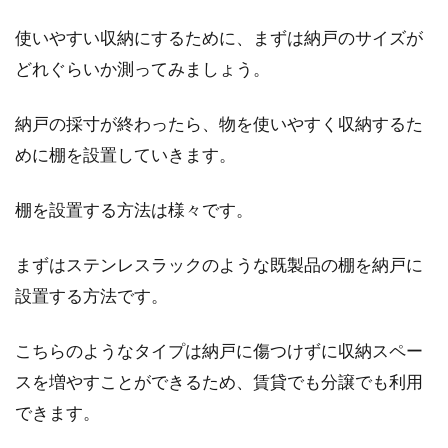
使いやすい収納にするために、まずは納戸のサイズが
どれぐらいか測ってみましょう。
入居者が窓に防犯フィルムを貼った
まま退去！はがす方法は？
納戸の採寸が終わったら、物を使いやすく収納するた
めに棚を設置していきます。
なにかと物騒な世の中ですから、防犯のため
に、自ら対策をしている入居者も多いのではな
棚を設置する方法は様々です。
いでしょうか。...
まずはステンレスラックのような既製品の棚を納戸に
設置する方法です。
窓の断熱効果を高めて快適な生活
を！100均グッズでプチDIY！
こちらのようなタイプは納戸に傷つけずに収納スペー
スを増やすことができるため、賃貸でも分譲でも利用
日本では季節ごとに気温も変わりますので、夏
できます。
は暑く冬は寒い気温の中で生活します。外だけ
ではなく...