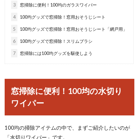
3
窓掃除に便利！100均のガラスワイパー
窓をDIYしよう！簡単な窓枠の作り
4
100均グッズで窓掃除！窓用おそうじシート
方とそのポイントとは？
5
100均グッズで窓掃除！窓用おそうじシート「網戸用」
賃貸住宅や一戸建てのお宅でも「窓の雰囲気を
6
100均グッズで窓掃除！スリムブラシ
変えたいな」と思うことはありませんか。です
7
窓掃除には100均グッズを駆使しよう
が、なか...
ニッチは玄関に作るのがおすすめ？
窓掃除に便利！100均の水切り
横長などの形状別利用方法
ワイパー
新しい家を建てる際には、施工会社と一緒に
様々なことを決めていきます。特に間取りなど
が挙げられ...
100均の掃除アイテムの中で、まずご紹介したいのが
「水切りワイパー」です。