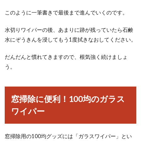
木造アパートの新築工事！業者にで
このように一筆書きで最後まで進んでいくのです。
きる騒音の対処法とは？
水切りワイパーの後、あまりに跡が残っていたら石鹸
皆さんは、木造アパートの新築工事を、近所で
水にぞうきんを浸してもう1度拭きなおしてください。
見かけることはありませんか？一時より落ち着
いたとはいえ...
だんだんと慣れてきますので、根気強く続けましょ
う。
窓の装飾アイテムはブラインドが人
気？使い方や特徴も必見！
窓掃除に便利！100均のガラス
私たちの生活のなかで、欠かせない存在である
ワイパー
窓に取り付ける装飾アイテムには、様々なもの
がありますよ...
窓掃除用の100均グッズには「ガラスワイパー」とい