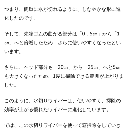
つまり、簡単に水が切れるように、しなやかな形に進
根抵当権における元本確定の事由と
化したのです。
は？破産の場合には？
そして、先端ゴムの曲がる部分は「0．5㎝」から「1
「根抵当権」は、不動産関係の人や、法律に携
㎝」へと倍増したため、さらに使いやすくなったとい
わっている人にとってはおなじみのワードかも
しれません。...
います。
さらに、ヘッド部分も「20㎝」から「25㎝」へと5㎝
不動産登記を手軽にオンライン申
も大きくなったため、1度に掃除できる範囲が上がりま
請！添付書類についても必見
した。
新築などを建てる際、多くの手続きが必要にな
このように、水切りワイパーは、使いやすく、掃除の
ります。慣れない作業のため、専門家でない限
効率が上がる優れたワイパーに進化しています。
り時間や...
では、この水切りワイパーを使って窓掃除をしていき