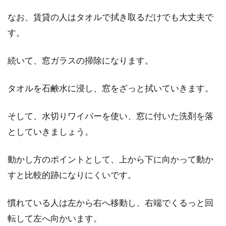
なお、賃貸の人はタオルで拭き取るだけでも大丈夫で
賃貸物件でも可能！窓から入る西日
す。
は窓用フィルムで防ごう！
賃貸でアパートやマンションにお住みの方で、
続いて、窓ガラスの掃除になります。
部屋の位置によっては西日がとても入る方もい
るでしょう。...
タオルを石鹸水に浸し、窓をざっと拭いていきます。
そして、水切りワイパーを使い、窓に付いた洗剤を落
窓のルーバーの取り付けや作成を
としていきましょう。
DIYする方法は？
動かし方のポイントとして、上から下に向かって動か
皆さんのご自宅では、窓にどのようなルーバー
すと比較的跡になりにくいです。
を使っていますか。材質や色はさまざまです
が、街中で...
慣れている人は左から右へ移動し、右端でくるっと回
転して左へ向かいます。