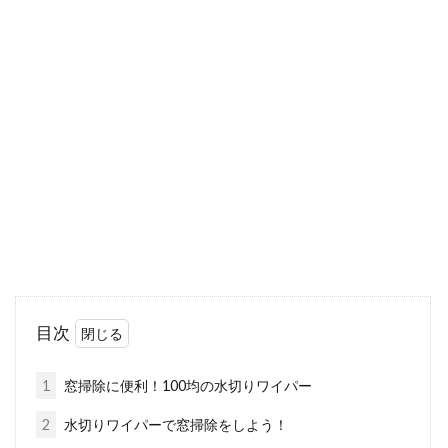
共同住宅の階段の寸法は？蹴上げと
踏面次第で登りやすくなる
共同住宅の中でも、メゾネット物件が人気で
す。メゾネットは1階から2階までを1住居とし
ていて、中に...
窓を断熱！アルミシートは冬だけで
なく夏にも効果的！？
目次
冬の寒い季節には、暖房を使用する時間も長く
なり、その分電気代も高くなってしまいます。
1
窓掃除に便利！100均の水切りワイパー
暖房を効...
2
水切りワイパーで窓掃除をしよう！