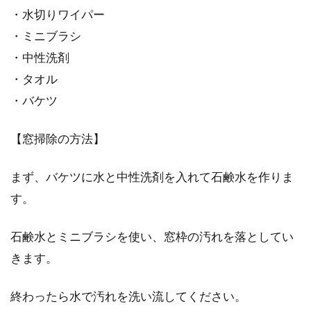
・水切りワイパー
増え続ける家賃未払い問題！裁判で
・ミニブラシ
家賃を回収するために！
・中性洗剤
・タオル
不安定な雇用や景気の低迷によって、家賃未払
・バケツ
い問題は深刻な社会問題となっています。家賃
の未払い...
【窓掃除の方法】
まず、バケツに水と中性洗剤を入れて石鹸水を作りま
窓の網戸サッシが原因！？虫の侵入
す。
を防ぐ方法とは？
石鹸水とミニブラシを使い、窓枠の汚れを落としてい
暑い夏、風が気持ちいい日には窓を開けたくな
りますよね。ですが、網戸をしっかりと閉めて
きます。
窓を開け...
終わったら水で汚れを洗い流してください。