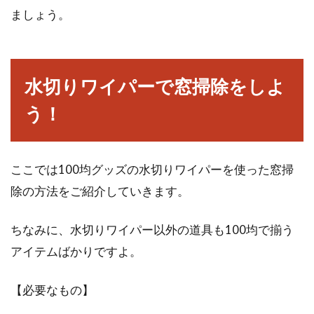
ましょう。
冬がくる前に窓を断熱しよう！効果
の高いプチプチがおすすめ
水切りワイパーで窓掃除をしよ
冬は暖房で部屋を暖めますが、いくら暖房をつ
けてもなかなか部屋が暖まらないと感じたこと
う！
はありません...
ここでは100均グッズの水切りワイパーを使った窓掃
家賃6万円の部屋で一人暮らしする
除の方法をご紹介していきます。
には手取りはいくら必要？
ちなみに、水切りワイパー以外の道具も100均で揃う
物件探しを行う上で、まず初めにどのようなこ
アイテムばかりですよ。
とを決めてから探し始めますか。住む地域や部
屋の印象で...
【必要なもの】