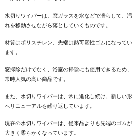
木造アパートの騒音トラブル！対策
水切りワイパーは、窓ガラスを水などで濡らして、汚
方法はあるのか！？
れを移動させながら落としていくものです。
近年のアパートは、木造のものや鉄筋コンクリ
材質はポリスチレン、先端は熱可塑性ゴムになってい
ート造など実に様々です。アパートに住むうえ
ます。
で気になる...
窓掃除だけでなく、浴室の掃除にも使用できるため、
常時人気の高い商品です。
賃貸でもOK！納戸にメタルラック
を設置してすっきり収納！
また、水切りワイパーは、常に進化し続け、新しい形
へリニューアルを繰り返しています。
賃貸物件では、収納スペースが少ないことが多
いですよね。しかし、もしもお住まいの物件に
現在の水切りワイパーは、従来品よりも先端のゴムが
納戸...
大きく柔らかくなっています。