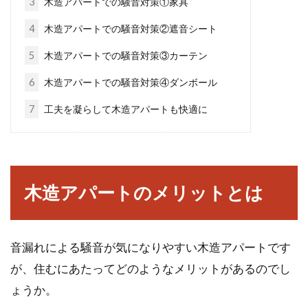
3
木造アパートでの騒音対策①家具
木造新築の電気工事は単価を知るこ
4
木造アパートでの騒音対策②遮音シート
とが重要！見積もりで比較
5
木造アパートでの騒音対策③カーテン
木造住宅の新築やリフォームの際、電気工事を
6
木造アパートでの騒音対策④ダンボール
必要とすることがあります。住宅メーカーで新
7
工夫を凝らして木造アパートも快適に
築した場...
借地借家法等の法律は宅建に必須！
木造アパートのメリットとは
わかりやすい覚え方を解説
アパートの大家さんの中には、宅建の資格を取
音漏れによる騒音が気になりやすい木造アパートです
るかどうか悩んでいる方もいるのではないでし
ょうか。...
が、住むにあたってどのようなメリットがあるのでし
ょうか。