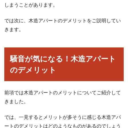
しまうことがあります。
新築の木造住宅は防音対策が重要？
快適な住まいにするために
では次に、木造アパートのデメリットをご説明してい
きます。
木造住宅は、鉄骨造やコンクリート造と比べる
と、「騒音問題が起きないだろうか？」と心配
する方もいる...
騒音が気になる！木造アパート
のデメリット
マンションでのピアノを演奏は時間
や防音対策に注意しよう
前項では木造アパートのメリットについてご紹介して
マンションにお住まいの方で、ピアノの演奏を
きました。
している、またはピアノの購入を検討している
方もいらっし...
では、一見するとメリットが多そうに感じる木造アパ
ートのデメリットはどのようなものがあるのでしょう