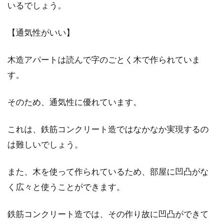
いるでしょう。
敷金の返金はいつ頃なのか？その問
題点とは！？
【通気性がいい】
賃貸の敷金はかなり負担となります。しかし礼
木造アパートは読んで字のごとく木で作られていま
金とは異なり、退去時には返還されるものだか
す。
らと、安...
そのため、通気性に優れています。
アパート経営開始！買うべきは4階
これは、鉄筋コンクリート造ではなかなか実現するの
建てEVなし階段のみ物件？
は難しいでしょう。
アパート経営を始めようと、中古のアパートを
また、木を使って作られているため、部屋に凹凸がな
購入すると、理不尽なこともたくさんありま
く広々と使うことができます。
す。経営するな...
鉄筋コンクリート造では、その作り故に凹凸ができて