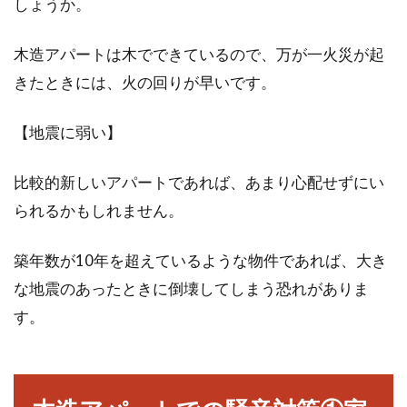
しょうか。
窓の防犯対策に窓ロックがおすす
め！特徴と使い方を徹底解説
木造アパートは木でできているので、万が一火災が起
きたときには、火の回りが早いです。
換気のために、部屋の窓を少しだけ開けること
はよくありますよね。その時に、鍵ができない
【地震に弱い】
ことから...
比較的新しいアパートであれば、あまり心配せずにい
られるかもしれません。
引き違い窓でみかける鍵について知
りたい！交換方法も必見！
築年数が10年を超えているような物件であれば、大き
な地震のあったときに倒壊してしまう恐れがありま
多くの家で設置されている引き違い窓ですが、
す。
そこに装備されている鍵はどのような名前なの
でしょうか。...