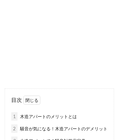
住まいづくりの参考に！新築ブログ
内覧会で得られる情報は？
新築ブログ内覧会というのは、新築した自宅な
どの間取りやこだわった点などを公開するとい
うものです。...
六本木ヒルズへのアクセス便利！大
江戸線沿線は住みやすい？
目次
六本木ヒルズやその周辺にお勤めの方も多いこ
とでしょう。また、ショッピングモールなどの
1
木造アパートのメリットとは
商業施設もあ...
2
騒音が気になる！木造アパートのデメリット