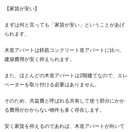
【家賃が安い】
建ぺい率がオーバーした！リフォー
ムの際は建ぺい率に注意！
まずは何と言っても「家賃が安い」ということがあげ
家を建てる際、「建ぺい率」という言葉をしき
られます。
りに聞く機会が多くなりますが、皆さんは「建
ぺい率」のル...
木造アパートは鉄筋コンクリート造アパートに比べ、
建築費用が安く抑えられます。
窓の高さの標準はどのくらい？窓の
また、ほとんどの木造アパートは2階建てなので、エレ
種類別に解説
ベーターを取り付ける必要はありません。
窓とは家やオフィスなどの建物に取り付けられ
そのため、共益費と呼ばれる共有して使う部分にかか
ている開口部のことを指しますが、窓と一口に
る費用がかからない物件も多く存在します。
言っても、様...
安く家賃を抑えるのであれば、木造アパートが向いて