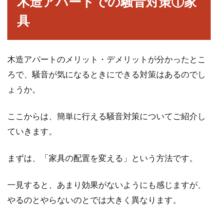
木造アパートでの騒音対策①家
男性が憧れる部屋「書斎」レイアウ
具
トを工夫して作ってみよう
男性の憧れの部屋である書斎。家を建てる時に
木造アパートのメリット・デメリットが分かったとこ
書斎を持つことを夢見る男性も少なくないはず
です...
ろで、騒音が気になるときにできる対策はあるのでし
ょうか。
ここからは、簡単に行える騒音対策についてご紹介し
ていきます。
まずは、「家具の配置を変える」という方法です。
一見すると、あまり効果がないようにも感じますが、
やるのとやらないのとでは大きく異なります。