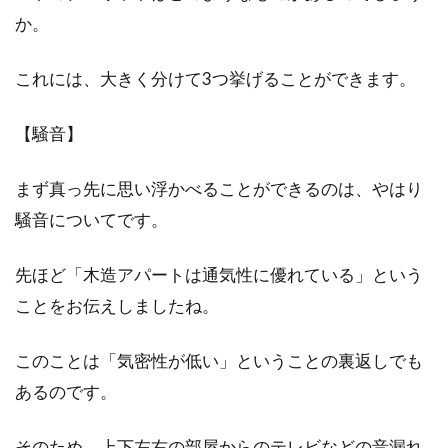
窓からの冷気が寒すぎる！100均で
か。
お金をかけずにできる対策
これには、大きく分けて3つ挙げることができます。
寒い季節、家の中で暖房をつけてくつろいでい
ても「なんだか寒い？」と感じたことはありま
【騒音】
せんか？...
まず真っ先に思い浮かべることができるのは、やはり
騒音についてです。
アパートの壁に画鋲を刺しても大丈
先ほど「木造アパートは通気性に優れている」という
夫？修繕が必要なものとは
ことをお伝えしましたね。
アパートに住んでいると、なるべく部屋を傷つ
けないように生活されている方は多いでしょ
このことは「気密性が低い」ということの裏返しでも
う。し...
あるのです。
そのため、上下左右の部屋からのテレビなどの音漏れ