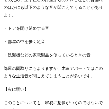
窓やドアに！隙間テープの使い方や
のほかにも以下のような音が聞こえてくることがあり
気を付けたいこと
ます。
隙間テープとは、その名の通り隙間に貼る商品
・ドアを開け閉めする音
で、ホームセンターやインターネットで比較的
安価で販売され...
・部屋の中を歩く足音
・洗濯機などの家電製品を使っているときの音
旦那さんの収入が20万円！ゆとりあ
る生活には何が必要？
部屋の間取りにもよりますが、木造アパートではこの
ような生活音が聞こえてしまうことが多いです。
旦那さんの収入が月々20万円で、不安に思って
いる奥様は大勢います。結婚当初は旦那さんの
【火に弱い】
収入の...
このことについても、容易に想像がつくのではないで