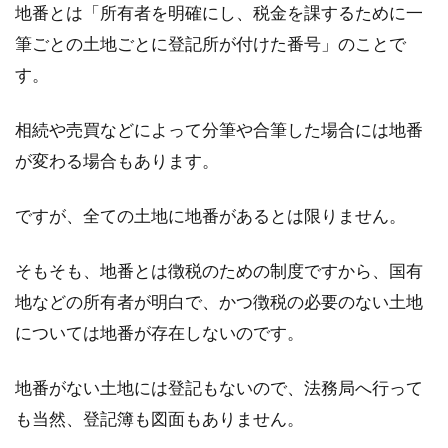
地番とは「所有者を明確にし、税金を課するために一
筆ごとの土地ごとに登記所が付けた番号」のことで
す。
住所の正式名称を検索する方法や書
き方をご紹介！
相続や売買などによって分筆や合筆した場合には地番
が変わる場合もあります。
日常で自分の住所を書いたり答えたりする場面
はあまりありません。おそらく、店などで簡単
ですが、全ての土地に地番があるとは限りません。
なア...
そもそも、地番とは徴税のための制度ですから、国有
地などの所有者が明白で、かつ徴税の必要のない土地
地目が原野の土地に建築したい！気
については地番が存在しないのです。
になる注意ポイント
地番がない土地には登記もないので、法務局へ行って
私たちが目にする多くの土地には、それぞれに
も当然、登記簿も図面もありません。
地目があります。中でも原野は、その位置づけ
を詳しく...