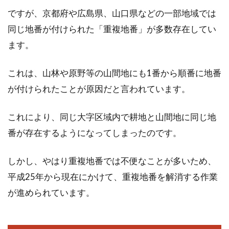
ですが、京都府や広島県、山口県などの一部地域では
同じ地番が付けられた「重複地番」が多数存在してい
新築したら境界に壁を設置！高さ制
ます。
限や注意点が知りたい！
これは、山林や原野等の山間地にも1番から順番に地番
新築したら、隣家の土地と自分の土地を区別す
が付けられたことが原因だと言われています。
るため、壁を設置したいとお考えの方は多くい
らっしゃるで...
これにより、同じ大字区域内で耕地と山間地に同じ地
番が存在するようになってしまったのです。
農地転用の手続きは難しい？費用や
しかし、やはり重複地番では不便なことが多いため、
調整区域について知ろう！
平成25年から現在にかけて、重複地番を解消する作業
が進められています。
憧れのマイホームを建てる際に、土地を購入し
て建てるケースも多いですよね。しかし、農地
だった場...