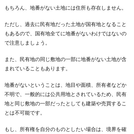
もちろん、地番がない土地には住所も存在しません。
ただし、過去に民有地だった土地が国有地となること
境界から隣家の塀がはみ出してい
もあるので、国有地全てに地番がないわけではないの
る！中古物件の越境対処法！
で注意しましょう。
新しい住まいに暮らすため、中古物件の購入を
また、民有地の同じ敷地の一部に地番がない土地が含
検討している方もいることでしょう。物件購入
の際、様...
まれていることもあります。
地番がないということは、地目や面積、所有者などか
境界線の上にブロック塀をDIY！ブ
不明で、一般的には公共用地とされているため、民有
ロックはどのくらい必要？
地と同じ敷地の一部だったとしても建築や売買するこ
とは不可能です。
お隣の土地と自分の家の土地の境界線を、しっ
かりと把握していますか？自分の家は建ってい
もし、所有権を自分のものとしたい場合は、境界を確
るけれど...