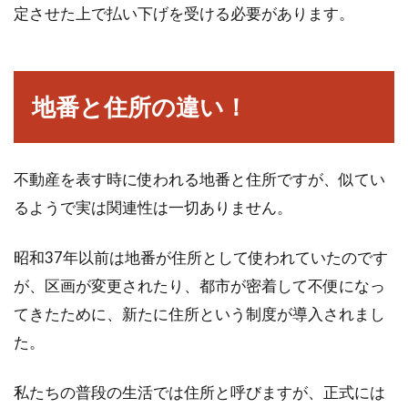
定させた上で払い下げを受ける必要があります。
私道の道路では通行料を請求される
地番と住所の違い！
ことも！相場はいくら？
購入しようか検討している土地の中に、まれに
私道を通らざる負えない土地もあります。その
不動産を表す時に使われる地番と住所ですが、似てい
場合...
るようで実は関連性は一切ありません。
昭和37年以前は地番が住所として使われていたのです
土地の地番の調べ方は？無料で調べ
が、区画が変更されたり、都市が密着して不便になっ
る方法をご紹介
てきたために、新たに住所という制度が導入されまし
た。
「所有する不動産に関する書類を紛失してしま
ったせいで地番がわからない」と困ったことが
私たちの普段の生活では住所と呼びますが、正式には
ある人もいる...