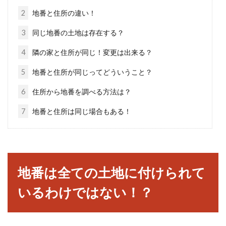
と思います。...
2
地番と住所の違い！
3
同じ地番の土地は存在する？
地目が宅地の土地の使い道！駐車場
4
隣の家と住所が同じ！変更は出来る？
は宅地に当てはまるの？
5
地番と住所が同じってどういうこと？
土地にはそれぞれ地目があります。牛などの家
6
住所から地番を調べる方法は？
畜を放牧していれば「牧場」、耕作をしている
7
地番と住所は同じ場合もある！
土地であ...
地番の調べ方は？市役所に行けば分
地番は全ての土地に付けられて
かるとは限らない！？
いるわけではない！？
不動産を売却する時や相続する時など、不動産
を管理する時は地番が必要です。ですが、普段
私たちが使...