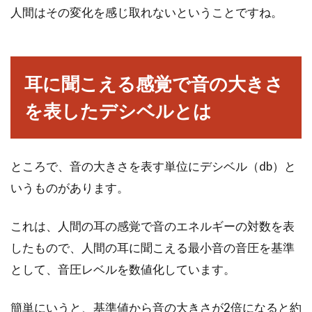
人間はその変化を感じ取れないということですね。
海や川へ行った際に、流木が落ちていることが
ありますよね。今はそれをインテリア用に使お
うと...
耳に聞こえる感覚で音の大きさ
を表したデシベルとは
簡単にできる窓の防寒対策にDIYで
チャレンジしてみよう！
ところで、音の大きさを表す単位にデシベル（db）と
いうものがあります。
バスや電車の窓際の座席などに座っていて、
「窓に近い方の手足がやけに冷えるな」と思っ
たことはないでし...
これは、人間の耳の感覚で音のエネルギーの対数を表
したもので、人間の耳に聞こえる最小音の音圧を基準
として、音圧レベルを数値化しています。
遠距離恋愛から結婚・同棲をはじめ
るきっかけは？
簡単にいうと、基準値から音の大きさが2倍になると約