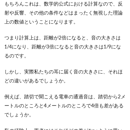
気を付けたいこと
もちろんこれは、数学的公式における計算なので、反
射や反響、その他の条件などはまったく無視した理論
隙間テープとは、その名の通り隙間に貼る商品
上の数値ということになります。
で、ホームセンターやインターネットで比較的
安価で販売され...
つまり計算上は、距離が2倍になると、音の大きさは
1/4になり、距離が3倍になると音の大きさは1/9にな
るのです。
家賃の高い都内でうまく生活してい
くには？節約術のすすめ
しかし、実際私たちの耳に届く音の大きさに、それほ
どの違いがあるでしょうか。
地方から都内に引っ越して、心新たに新生活を
スタートしている方も多いのではないでしょう
か。都内...
例えば、踏切で聞こえる電車の通過音は、踏切から2メ
ートルのところと4メートルのところで4倍も差がある
でしょうか。
賃貸物件の賃料や管理費に消費税は