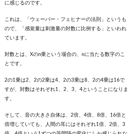
に感じるのです。
戸建てのインターネットの回線については、た
これは、「ウェーバー・フェヒナーの法則」というも
くさんの情報を集めることができますが、集合
ので、「感覚量は刺激量の対数に比例する」といわれ
住宅の回線の情...
ています。
対数とは、Xのn乗という場合の、nに当たる数字のこ
納戸を活用した収納術で布団をスッ
とです。
キリさせよう！
2の1乗は2、2の2乗は4、2の3乗は8、2の4乗は16で
最近の住宅は和室がない間取りも多く、布団を
すが、対数はそれぞれ1、2、3、4ということになりま
収納する押入れがない家が増えてきています。
そのよう...
す。
そして、音の大きさ自体は、2倍、4倍、8倍、16倍と
窓用エアコンのデメリットである
倍増していても、人間の耳にはそれぞれ1倍、2倍、3
「隙間問題」解決策とは？
倍、4倍という1ずつの等間隔の変化にしか感じられな