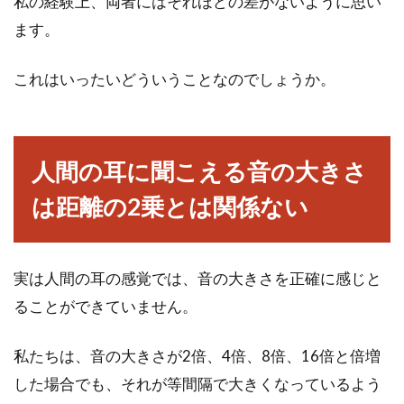
かかっているのか？
私の経験上、両者にはそれほどの差がないように思い
ます。
アパートやマンションなどの賃貸物件にお住ま
いになっている人は、毎月大家に賃料を支払っ
これはいったいどういうことなのでしょうか。
ていますよね...
人間の耳に聞こえる音の大きさ
家に蜘蛛などの害虫が！どこから侵
は距離の2乗とは関係ない
入する？駆除は誰が行う？
一軒家に限らずアパート・マンションなどで
も、蜘蛛やゴキブリなどの害虫がたびたび部屋
実は人間の耳の感覚では、音の大きさを正確に感じと
に出没することが...
ることができていません。
私たちは、音の大きさが2倍、4倍、8倍、16倍と倍増
モデムやルーターの設定は？ドコモ
した場合でも、それが等間隔で大きくなっているよう
ユーザーはドコモ光がお得