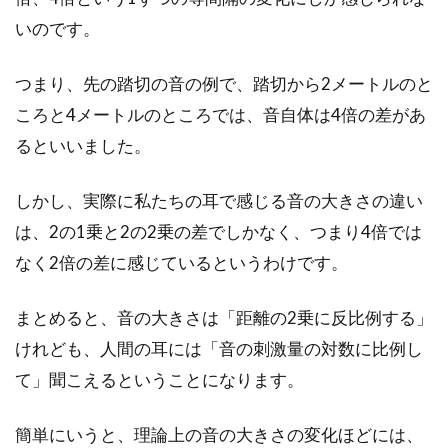
いのです。
もはや現代人にはなくてはならないエアコンで
すが、よく見かける壁付けのエアコンが物件に
つまり、先の踏切の音の例で、踏切から2メートルのと
よっては取り...
ころと4メートルのところでは、音自体は4倍の差があ
るといいました。
賃貸物件の窓に付けたい！猫の脱走
しかし、実際に私たちの耳で感じる音の大きさの違い
防止に有効なアイテムは？
は、2の1乗と2の2乗の差でしかなく、つまり4倍では
なく2倍の差に感じているというわけです。
近年は、ペットと暮らせる賃貸物件が増えてき
ています。そのため、アパートの部屋で猫を飼
まとめると、音の大きさは「距離の2乗に反比例する」
っている...
けれども、人間の耳には「音の刺激量の対数に比例し
て」聞こえるということになります。
流木をDIYするならアク抜きは必
簡単にいうと、理論上の音の大きさの変化ほどには、
須！インテリア用に使える？