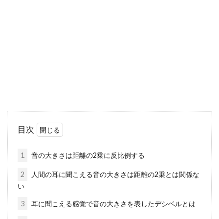
ライバシー保護と防犯対策
寒い時期が終わり、暖かい季節がくると、窓か
ら部屋へ日差しをたくさん入れたいですよね。
カーテン...
家賃5万円は高い？家賃の理想と高
く感じる金額とは
目次
春になると、新たに社会人になった方や進学し
て親元を離れるという方も増えてきます。そう
1
音の大きさは距離の2乗に反比例する
なると、...
2
人間の耳に聞こえる音の大きさは距離の2乗とは関係な
い
3
耳に聞こえる感覚で音の大きさを表したデシベルとは
登記申請費用を節約！新築住宅の登