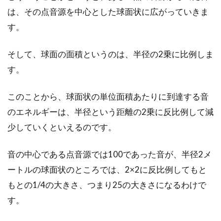
設工事はどうする？
は、その点音源を中心とした球面状に広がっていきま
す。
コンセントに直接つなぐ有線lanは、無線lanに
比べて場所を選ぶデメリットがありますが、高
速で安...
そして、球面の面積というのは、半径の2乗に比例しま
す。
このことから、球面状の単位面積あたりに到達する音
巻き込まれたくない隣人トラブル！
のエネルギーは、半径という距離の2乗に反比例して減
騒音問題は一軒家でも発生
少していくといえるのです。
一軒家を購入する際に特に気になる点は、隣人
トラブルの有無ではないでしょうか。トラブル
音の中心である点音源では100であった音が、半径2メ
が起...
ートルの球面状のところでは、2×2に反比例してもと
もとの1/4の大きさ、つまり25の大きさになるわけで
す。
窓やドアに！隙間テープの使い方や