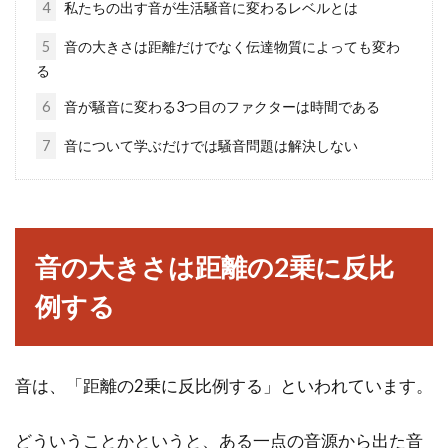
記を自分で行う方法とは？
4
私たちの出す音が生活騒音に変わるレベルとは
5
音の大きさは距離だけでなく伝達物質によっても変わ
新築の際、建物や土地にかかる登記はしておか
る
ねばなりません。その場合、土地家屋調査士や
6
音が騒音に変わる3つ目のファクターは時間である
司法書士...
7
音について学ぶだけでは騒音問題は解決しない
「建築面積」を計算する時の庇や柱
についての注意点とは
音の大きさは距離の2乗に反比
「建築面積」とは、簡単に言うと、「建物を上
例する
から見た面積」です。この面積が建物を建てる
時にどの...
音は、「距離の2乗に反比例する」といわれています。
有線lanのコンセントが足りない！増
どういうことかというと、ある一点の音源から出た音