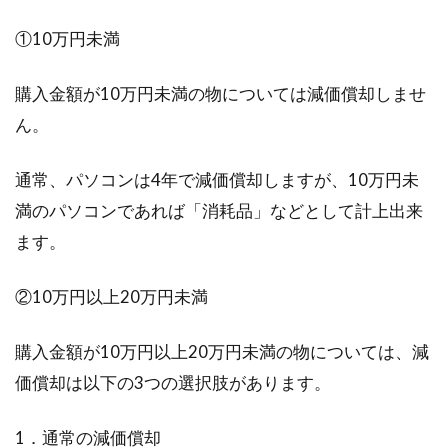
の値段を言うのだろうか
①10万円未満
外国為替市場でいうところの終値というのは、
購入金額が10万円未満の物については減価償却しませ
具体的にいつの値段を言うのでしょうか。株式
市場には...
ん。
通常、パソコンは4年で減価償却しますが、10万円未
満のパソコンであれば「消耗品」などとして計上出来
会社の代表取締役とは？職業欄の書
ます。
き方や伝え方もご紹介！
②10万円以上20万円未満
突然ですが、皆さんは、「会社を作って代表取
締役になりたい！」と思ったことはありません
か？しかし、...
購入金額が10万円以上20万円未満の物については、減
価償却は以下の3つの選択肢があります。
会社役員として働くメリットと使用
1．通常の減価償却