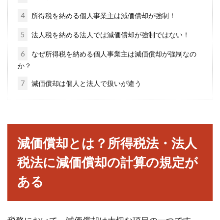
示すほか何に使われる？
4
所得税を納める個人事業主は減価償却が強制！
5
法人税を納める法人では減価償却が強制ではない！
1Kと聞いたら何を思い浮かべますか。人によっ
てさまざまでしょうが、今回は1Kの「K」を、
6
なぜ所得税を納める個人事業主は減価償却が強制なの
ある...
か？
7
減価償却は個人と法人で扱いが違う
固定資産税の家屋調査は拒否でき
る？固定資産税の疑問解決！
減価償却とは？所得税法・法人
家を新築したら、どのお宅でも行うのが固定資
税法に減価償却の計算の規定が
産税の家屋調査です。家屋調査は、今後支払う
固定資産...
ある
【アパート経営の知恵】騒音トラブ