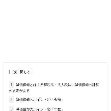
確定申告で世帯主や所得に関する記
載を間違えたらどうなる？
確定申告する際には、様々な書類を用意しま
す。忙しい中、締め切りの3月15日に合わせて
書類を作...
所得税の計算方法を解説、毎月の給
与から天引きされる額は？
目次
会社員のみなさんは、毎月の給与から所得税が
天引きされていますよね。その金額は、どのよ
1
減価償却とは？所得税法・法人税法に減価償却の計算
うな計算で算...
の規定がある
2
減価償却のポイント①「金額」
3
減価償却のポイント②「年数」
1KのKとは何の単位？お金の金額を