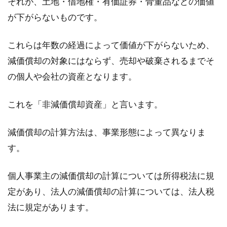
それが、土地・借地権・有価証券・骨董品などの価値
に？
が下がらないものです。
家賃滞納した借主の対応は、大家さんにとって
これらは年数の経過によって価値が下がらないため、
は頭の痛い問題です。基本的には、督促をし支
減価償却の対象にはならず、売却や破棄されるまでそ
払をして...
の個人や会社の資産となります。
これを「非減価償却資産」と言います。
根抵当権抹消手続きの流れ！原因な
どを書く申請書の記入方法
減価償却の計算方法は、事業形態によって異なりま
す。
住宅を購入したときなどに、住宅ローンを組む
こともありますよね。このとき、抵当権もしく
個人事業主の減価償却の計算については所得税法に規
は根抵当...
定があり、法人の減価償却の計算については、法人税
法に規定があります。
敷金の返却期限っていつ？返却する