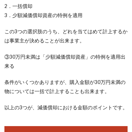
人兼務役員制度について
2．一括償却
3．少額減価償却資産の特例を適用
社員として働いている会社で、「役員にならな
いか？」と声を掛けられたら、誰でも戸惑いま
この3つの選択肢のうち、どれを当てはめて計上するか
すよね。その...
は事業主が決めることが出来ます。
③30万円未満は「少額減価償却資産」の特例を適用出
ネットでよく見る1kっていくらのこ
来る
と？どのように使うの？
条件がいくつかありますが、購入金額が30万円未満の
インターネット上などで、『1k』といった文字
物については一括で計上することも出来ます。
が使われているところを見かけたことはありま
せんか？1...
以上の3つが、減価償却における金額のポイントです。
仕事は多種多様！不動産業界の事務