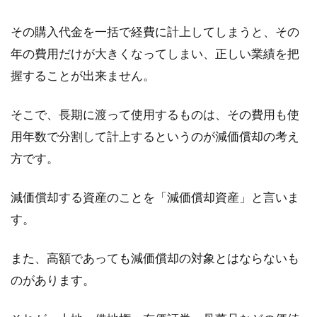
きない理由がある
その購入代金を一括で経費に計上してしまうと、その
年の費用だけが大きくなってしまい、正しい業績を把
日本では、2019年に消費税増税が予定されてい
ます。消費税増税について、賛成・反対、いろ
握することが出来ません。
いろ...
そこで、長期に渡って使用するものは、その費用も使
用年数で分割して計上するというのが減価償却の考え
住民税の基本的な計算方法教えま
方です。
す、年収400万円の場合は
減価償却する資産のことを「減価償却資産」と言いま
年収400万円の会社員の場合、住民税はどうの
す。
ような計算方法で、いくらぐらいになるのでし
ょう。所得...
また、高額であっても減価償却の対象とはならないも
のがあります。
家賃滞納の裁判費用は？負担は誰