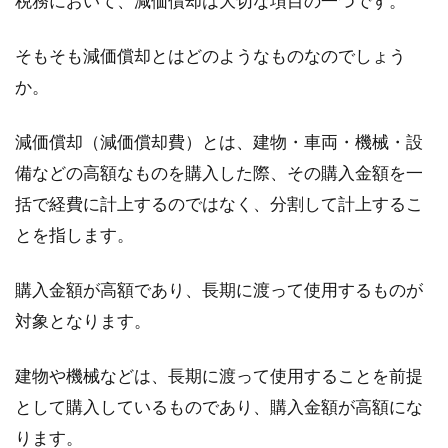
税務において、減価償却は大切な項目の一つです。
ルで引っ越し費用負担！？
そもそも減価償却とはどのようなものなのでしょう
サラリーマンの方でも、融資を受けるなどし
か。
て、副業として挑戦されていることも多いアパ
ート経営ですが...
減価償却（減価償却費）とは、建物・車両・機械・設
備などの高額なものを購入した際、その購入金額を一
括で経費に計上するのではなく、分割して計上するこ
防犯と換気を同時に！窓に隙間を開
とを指します。
けながら施錠できる鍵とは
購入金額が高額であり、長期に渡って使用するものが
部屋の空気の入れ替えなどをするために、換気
対象となります。
は重要ですよね。換気するには窓を開けること
が多いと...
建物や機械などは、長期に渡って使用することを前提
として購入しているものであり、購入金額が高額にな
ります。
消費税増税については単純に反対で