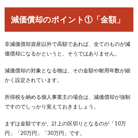
までの手順を知ろう
減価償却のポイント①「金額」
アパートなどの賃貸物件には、家賃のほかに敷
金・礼金を設定してありますので、賃貸契約の
際には、貸主は借...
非減価償却資産以外で高額であれば、全てのものが減
価償却になるかというと、そうではありません。
賃貸アパートを経営したい！建物を
減価償却の対象となる物は、その金額や耐用年数が細
建てる費用はどのくらい？
かく設定されています。
アパートなどの経営で家賃収入を望んでいるの
所得税を納める個人事業主の場合は、減価償却が強制
であれば、まず建物自体が必要です。土地は所
ですのでしっかり覚えておきましょう。
有しているの...
まずは金額ですが、計上の区切りとなるのが「10万
円」「20万円」「30万円」です。
外国為替市場において終値とはいつ