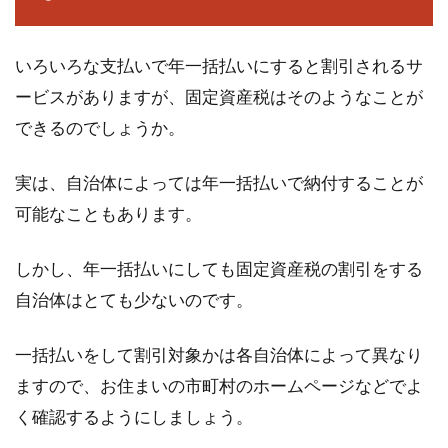
夫婦の収入合わせて年収400万でマ
イホームを買えるのか？
いろいろな支払いで年一括払いにすると割引されるサ
ービスがありますが、固定資産税はそのようなことが
この記事では、夫婦で年収400万円でも、マイ
できるのでしょうか。
ホームを買うことができるのか。また、無理な
く支払いをし...
実は、自治体によっては年一括払いで納付することが
可能なこともあります。
確定申告で世帯主や所得に関する記
しかし、年一括払いにしても固定資産税の割引をする
載を間違えたらどうなる？
自治体はとても少ないのです。
確定申告する際には、様々な書類を用意しま
一括払いをして割引対象かは各自治体によって異なり
す。忙しい中、締め切りの3月15日に合わせて
書類を作...
ますので、お住まいの市町村のホームページなどでよ
く確認するようにしましょう。