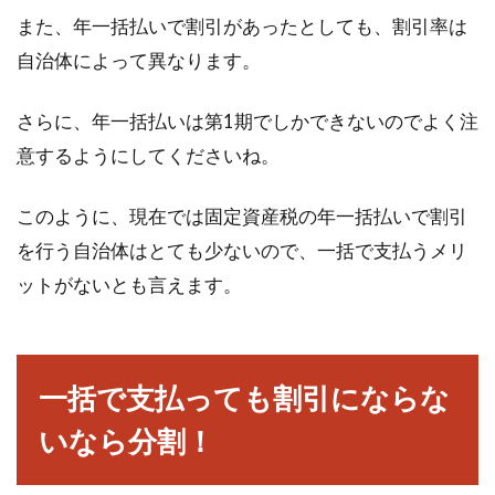
高層マンションは窓が開かない？高
また、年一括払いで割引があったとしても、割引率は
層マンションの換気は？
自治体によって異なります。
高層マンションでの生活に憧れたことのある人
さらに、年一括払いは第1期でしかできないのでよく注
は多いはず。街の景色を一望できる非日常的な
意するようにしてくださいね。
生活は、...
このように、現在では固定資産税の年一括払いで割引
を行う自治体はとても少ないので、一括で支払うメリ
新築は固定資産税がお得？支払いは
ットがないとも言えます。
いつから始まるの？
新築を考えた際、賃貸ではかからない固定資産
税などの支払いが生じます。固定資産税に対す
一括で支払っても割引にならな
る軽減措...
いなら分割！