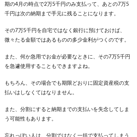
期の4月の時点で2万5千円のみ支払って、あとの7万5
ボーナスにかかる税金の計算方法
千円は次の納期まで手元に残ることになります。
は？ 支給額100万円の場合
その7万5千円を自宅ではなく銀行に預けておけば、
ボーナスをもらうときってうれしいものですよ
ね。あなたの何ヶ月かの頑張りが評価された証
微々たる金額ではあるものの多少金利がつくのです。
です。で...
また、何か急用でお金が必要なときに、その7万5千円
を急遽使用することもできますよね。
もちろん、その場合でも期限どおりに固定資産税の支
払いはしなくてはなりません。
また、分割にすると納期までの支払いを失念してしま
う可能性もあります。
忘れっぽい人は、分割ではなく一括で支払ってしまう