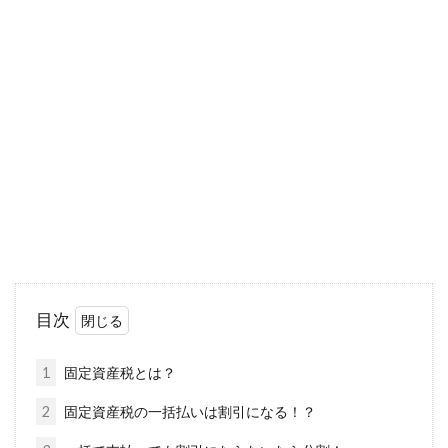
生活保護受給者の入院中の扶助はど
うなる？家賃もその対象？
生活保護を受給していると、生活費や医療費な
どを始め、実に様々な分野で扶助を受け取るこ
とができます...
投資運用に関わるインフレ・デフレ
をわかりやすく解説！
目次
投資を行う上では、経済や政治などの国内・世
界情勢を、多角的な視点で読み取ることが大切
1
固定資産税とは？
です。そ...
2
固定資産税の一括払いは割引になる！？