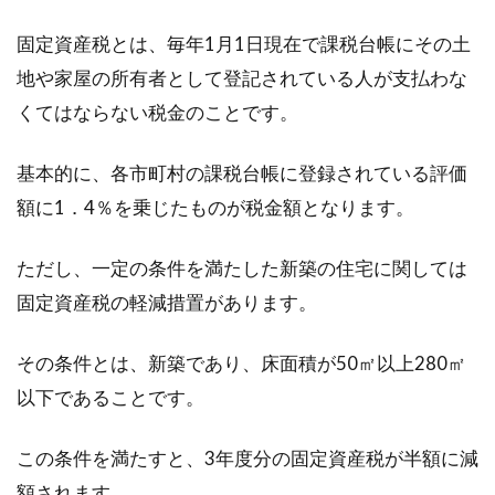
増築した際の費用や固定資産税はど
固定資産税とは、毎年1月1日現在で課税台帳にその土
のくらい？3坪の場合は？
地や家屋の所有者として登記されている人が支払わな
くてはならない税金のことです。
家族が増えたことで、部屋やトイレ、ベランダ
などを増やしたいと増築を検討している方はい
基本的に、各市町村の課税台帳に登録されている評価
らっしゃいま...
額に1．4％を乗じたものが税金額となります。
ただし、一定の条件を満たした新築の住宅に関しては
住宅ローンの保証人・連帯保証人の
固定資産税の軽減措置があります。
違い！変更手続きの方法
その条件とは、新築であり、床面積が50㎡以上280㎡
住宅ローンを借りる際には保証人、または連帯
以下であることです。
保証人が必要であるケースが多いです。どちら
についても、...
この条件を満たすと、3年度分の固定資産税が半額に減
額されます。