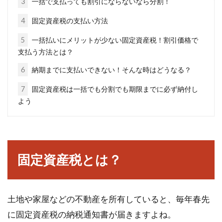
3
一括で支払っても割引にならないなら分割！
無職生活で貯金はどうなる？無職に
4
固定資産税の支払い方法
なってからの本気節約術！
5
一括払いにメリットが少ない固定資産税！割引価格で
支払う方法とは？
もし、家族やあなた自身が突然無職になった
ら？家族を養わなければならないのにお金がな
6
納期までに支払いできない！そんな時はどうなる？
い。一...
7
固定資産税は一括でも分割でも期限までに必ず納付し
よう
年金を受け取るのに収入制限はある
の？65歳からの生活プラン
固定資産税とは？
65歳になったとき、年金はいくら受け取れるの
か、誰もが気になるところです。住宅ローンは
返し終わって...
土地や家屋などの不動産を所有していると、毎年春先
に固定資産税の納税通知書が届きますよね。