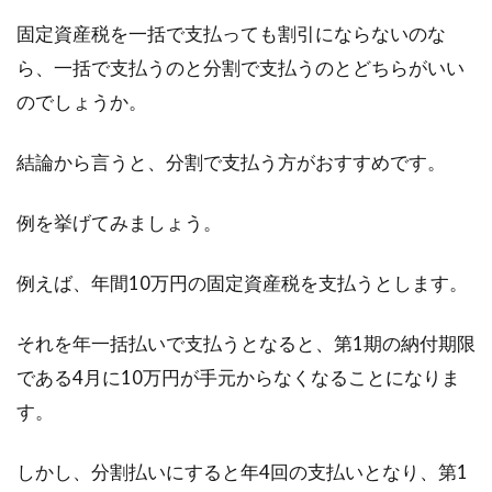
印紙税の納付ミスで過怠税が！これ
固定資産税を一括で支払っても割引にならないのな
らは損金不算入になるの？
ら、一括で支払うのと分割で支払うのとどちらがいい
のでしょうか。
印紙税は基本的には、損金に算入することがで
きる税金です。しかし印紙税を納付するときに
結論から言うと、分割で支払う方がおすすめです。
は決まり...
例を挙げてみましょう。
固定資産税がいきなり値上がり？そ
例えば、年間10万円の固定資産税を支払うとします。
の理由には様々な背景が！
それを年一括払いで支払うとなると、第1期の納付期限
皆さんは、「固定資産税がなぜか値上がりし
である4月に10万円が手元からなくなることになりま
た」という話を聞いたことはないでしょうか。
す。
多くの場合...
しかし、分割払いにすると年4回の支払いとなり、第1