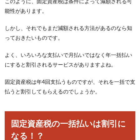
このように、固定資産税は条件によって減額される可
GDP（国内総生産）とGDP成長率の
能性があります。
求め方について復習しよう！
しかし、それでもまだ減額される方法があるのなら知
新聞やニュースなどでGDPという言葉を目にさ
っておきたいものです。
れたことはないでしょうか。これは、「Gross
...
よく、いろいろな支払いで月払いではなく年一括払い
にすると割引されるサービスがありますよね。
住所の正式名称を検索する方法や書
固定資産税は年4回支払うものですが、それを一括で支
き方をご紹介！
払うと割引してもらえるのでしょうか。
日常で自分の住所を書いたり答えたりする場面
はあまりありません。おそらく、店などで簡単
なア...
固定資産税の一括払いは割引に
なる！？