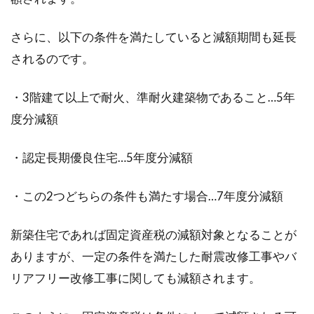
確定申告は税務署だけじゃない！時
さらに、以下の条件を満たしていると減額期間も延長
間外でも申告できる方法
されるのです。
賃貸経営者など、個人事業主の方は確定申告が
必要になります。ところが確定申告は申告でき
・3階建て以上で耐火、準耐火建築物であること…5年
る期間が...
度分減額
・認定長期優良住宅…5年度分減額
為替証書を郵便局で換金する方法！
・この2つどちらの条件も満たす場合…7年度分減額
どんなことに注意が必要？
新築住宅であれば固定資産税の減額対象となることが
オークション後の取引きやキャンペーン当選の
際には、郵便局（ゆうちょ銀行）の為替証書を
ありますが、一定の条件を満たした耐震改修工事やバ
使って金銭のやり...
リアフリー改修工事に関しても減額されます。