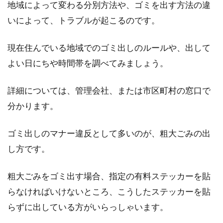
地域によって変わる分別方法や、ゴミを出す方法の違
みなさん、お風呂掃除はしていますか？アパー
いによって、トラブルが起こるのです。
トで一人暮らしをはじめると、なにかと億劫に
なっ...
現在住んでいる地域でのゴミ出しのルールや、出して
よい日にちや時間帯を調べてみましょう。
窓も節電につながる！クーラーの電
詳細については、管理会社、または市区町村の窓口で
気代を節約する方法とは？
分かります。
暑い夏、欠かせない存在となるのはクーラーを
はじめとする冷房ですね。しかしずっと使い続
ゴミ出しのマナー違反として多いのが、粗大ごみの出
ければ、...
し方です。
粗大ごみをゴミ出す場合、指定の有料ステッカーを貼
アパートの入居日の変更は契約前か
らなければいけないところ、こうしたステッカーを貼
後かにより注意点も違う！
らずに出している方がいらっしゃいます。