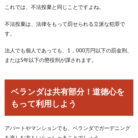
アパートへの入居を決めた場合、多くの方が大
これでは、不法投棄と同じことですよね。
家さんと約束した入居日に入居するものです。
しかし、...
不法投棄は、法律をもって罰せられる立派な犯罪で
す。
アパートの火災保険って何？契約更
法人でも個人であっても、1，000万円以下の罰金刑、
新のときに払うのはなぜ？
または5年以下の懲役刑が課されます。
アパートなどを借りている方のほとんどは、2
年契約となっていますよね。そして、住んでか
ら2年経...
ベランダは共有部分！道徳心を
もって利用しよう
家賃と管理費・共益費の違いとは？
仕訳はどうなるか？
アパートやマンションでも、ベランダでガーデニング
を楽しむ方もいらっしゃることでしょう。