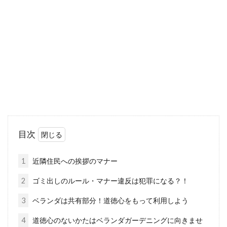
スの原価はどのくらい？
街中や駅などでよく見かけるジュースの自販機
ですが、これを投資手段として設置する場合、
儲けはどのくらい...
一級建築士の受験には実務経験が必
要？書き方はどうする？
目次
転職する際には、様々な求人を目にします。
「一級建築士の資格を取って、新しい職に就き
1
近隣住民への挨拶のマナー
たい」と考...
2
ゴミ出しのルール・マナー違反は犯罪になる？！
3
ベランダは共有部分！道徳心をもって利用しよう
アパートで水漏れが起きてしまっ
4
道徳心のないかたはベランダガーデニングに向きませ