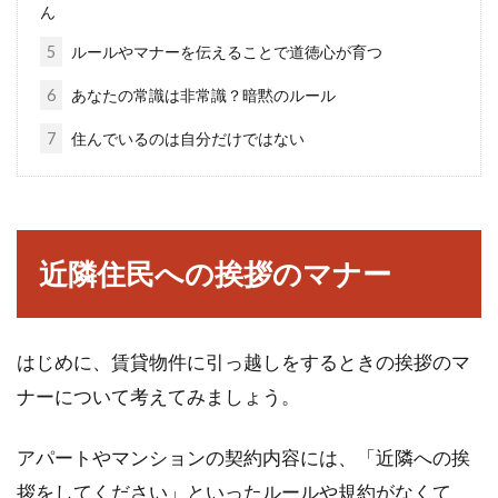
た！その原因と対処法は？
ん
5
ルールやマナーを伝えることで道徳心が育つ
アパートに住んでいると、水漏れトラブルに遭
うケースも珍しくありません。帰宅して部屋が
6
あなたの常識は非常識？暗黙のルール
水浸しに...
7
住んでいるのは自分だけではない
アパートのネットを無料化！ルータ
ー設置はどうすれば良い？
近隣住民への挨拶のマナー
アパートでのネット利用料は、家賃に含まれて
無料で提供されることが多くなってきました。
はじめに、賃貸物件に引っ越しをするときの挨拶のマ
入居者も「ネ...
ナーについて考えてみましょう。
アパートやマンションの契約内容には、「近隣への挨
エアコンでは非効率！部屋の熱気は
拶をしてください」といったルールや規約がなくて