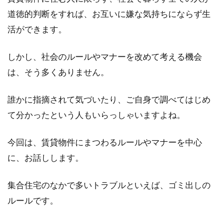
不動産を人に貸して、家賃収入を得ている方
道徳的判断をすれば、お互いに嫌な気持ちにならず生
が、希に確定申告をしていないと耳にすること
活ができます。
があります。し...
しかし、社会のルールやマナーを改めて考える機会
は、そう多くありません。
仲介手数料を仕訳！不動産屋さんに
支払ったときはどうなる？
誰かに指摘されて気づいたり、ご自身で調べてはじめ
て分かったという人もいらっしゃいますよね。
アパート経営する大家さんたちの多くは、不動
産屋さんに仲介手数料を支払うかと思います。
今回は、賃貸物件にまつわるルールやマナーを中心
支払いを...
に、お話しします。
集合住宅のなかで多いトラブルといえば、ゴミ出しの
アパートの一人暮らし必見！楽にお
ルールです。
風呂の掃除をしよう！