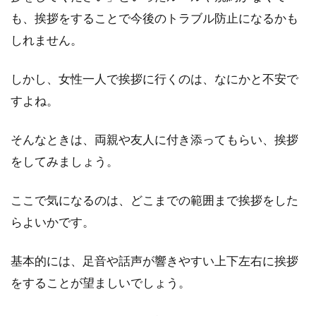
窓と扇風機で換気しよう
も、挨拶をすることで今後のトラブル防止になるかも
しれません。
アパートなどにお住みの場合、仕事などから帰
宅したとき、部屋中に熱気がこもっていて「暑
い！」と感じ...
しかし、女性一人で挨拶に行くのは、なにかと不安で
すよね。
仕事は多種多様！不動産業界の事務
そんなときは、両親や友人に付き添ってもらい、挨拶
職の仕事とその給料は？
をしてみましょう。
不動産業界と言うと、主に営業職がその多くを
ここで気になるのは、どこまでの範囲まで挨拶をした
取り仕切っているイメージを思い浮かべる方が
らよいかです。
多いのではないで...
基本的には、足音や話声が響きやすい上下左右に挨拶
をすることが望ましいでしょう。
アパートの立ち退き費用から円滑な