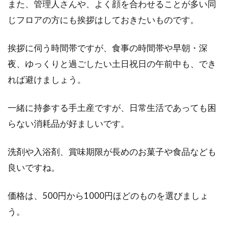
立ち退き交渉術をご紹介！
また、管理人さんや、よく顔を合わせることが多い同
じフロアの方にも挨拶はしておきたいものです。
アパートを長いこと経営していると、物件の老
朽化で建て替えが必要になることもあるでしょ
挨拶に伺う時間帯ですが、食事の時間帯や早朝・深
う。その...
夜、ゆっくりと過ごしたい土日祝日の午前中も、でき
れば避けましょう。
管理会社に対するクレームの言い方
一緒に持参する手土産ですが、日常生活であっても困
らない消耗品が好ましいです。
マンションやアパートなどの集合住宅に住んで
いる場合、入居した部屋の設備不良や、他の入
洗剤や入浴剤、賞味期限が長めのお菓子や食品なども
居者とのトラ...
良いですね。
価格は、500円から1000円ほどのものを選びましょ
アパートの洗濯機置き場が室外！メ
う。
リットとデメリットとは