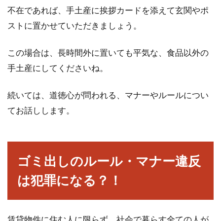
不在であれば、手土産に挨拶カードを添えて玄関やポ
アパートの家賃が相場よりも安い場合、洗濯機
を置く場所が室外かもしれません。室外に洗濯
ストに置かせていただきましょう。
機を...
この場合は、長時間外に置いても平気な、食品以外の
手土産にしてくださいね。
窓に隙間テープを貼るメリットは？
続いては、道徳心が問われる、マナーやルールについ
防音効果がある？！
てお話しします。
比較的安価で手に入り、ホームセンターや100
円ショップなど、さまざまなところで隙間テー
プは販売され...
ゴミ出しのルール・マナー違反
は犯罪になる？！
家賃収入を確定申告していないなら
早めの申告を！
賃貸物件に住む人に限らず、社会で暮らす全ての人が