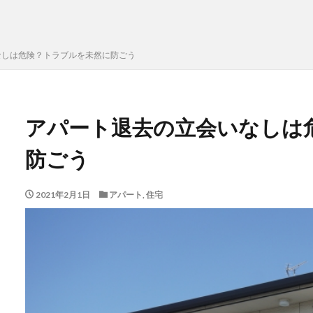
なしは危険？トラブルを未然に防ごう
アパート退去の立会いなしは
防ごう
2021年2月1日
アパート
,
住宅