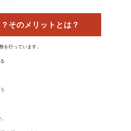
う？そのメリットとは？
務を行っています。
かる
行う
か。