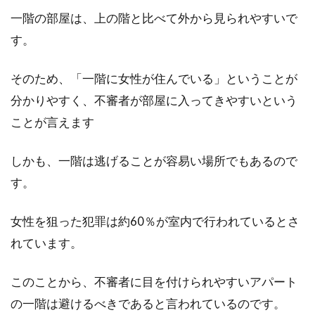
一階の部屋は、上の階と比べて外から見られやすいで
窓の防犯対策は重要！夜開けたまま
す。
寝たいときはどうすれば？
そのため、「一階に女性が住んでいる」ということが
夏が近づいてくると夜でも気温が高い日もあり
分かりやすく、不審者が部屋に入ってきやすいという
ますね。昼間はつけていても、寝るときまでエ
ことが言えます
アコンを...
しかも、一階は逃げることが容易い場所でもあるので
す。
賃貸物件のフローリングが寒い！寒
さ対策で快適に過ごそう！
女性を狙った犯罪は約60％が室内で行われているとさ
れています。
寒い季節には、家の中にいても底冷えしてしま
うこともあります。特に、床がフローリングだ
このことから、不審者に目を付けられやすいアパート
と寒さは...
の一階は避けるべきであると言われているのです。