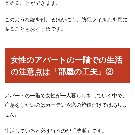
高めることができます。
窓の鍵が壊れた！防犯面が心配！対
このような錠を付けるほかにも、防犯フィルムを窓に
処方法をご紹介
貼ることもおすすめです。
リビングの窓は寝室や和室などの窓と違い、使
用頻度が高いですよね。窓の開閉の回数が多い
と、...
女性のアパートの一階での生活
の注意点は「部屋の工夫」②
家を借りた際、家賃の振込手数料を
負担するのは一体誰なのか
アパートの一階で女性が一人暮らしをしていく中で、
家を借りると、発生するのが家賃です。毎月、
注意をしたいのはカーテンや窓の施錠だけではありま
支払いをすることが契約によって決められてい
せん。
ます。さ...
生活していると必ず行うのが「洗濯」です。