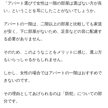
「アパート選びで女性は一階の部屋は選ばない方が良
い」ということを耳にしたことがないでしょうか。
アパートのインテリアをシンプルに
したら家賃収入UP！？
アパートの一階は、二階以上の部屋と比較しても家賃
が安く、下に部屋がないため、足音などの音に配慮す
アパートは、築年数が古くなるとどうしても入
居者が減ってしまいます。そのため、築浅の物
る必要がありません。
件より家...
そのため、このようなことをメリットに感じ、選ぶ方
もいらっしゃるかもしれません。
アパートの水漏れは大家さんに相
しかし、女性の場合ではアパートの一階はおすすめで
談！原因別支払い負担の違い
きないのです。
アパートは大家さんなどの所有物のため、トラ
ブルを防ぐためにも借主は節度を持った行動が
その理由としてあげられるのは「防犯」についての部
求められます...
分です。