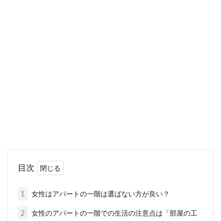
アパートの駐車場に無断で駐車され
たら！？適切な対処法とは
アパートのような集合住宅は、トラブルが発生
してしまうことも多いです。駐車場に、まった
く知らない...
戸建て家づくりで失敗しないため
に！後悔ランキングから学ぶ
目次
多くの家庭では、将来的に戸建てのマイホーム
を持つことは大きな夢なのではないでしょう
1
女性はアパートの一階は選ばない方が良い？
か。しかし...
2
女性のアパートの一階での生活の注意点は「部屋の工