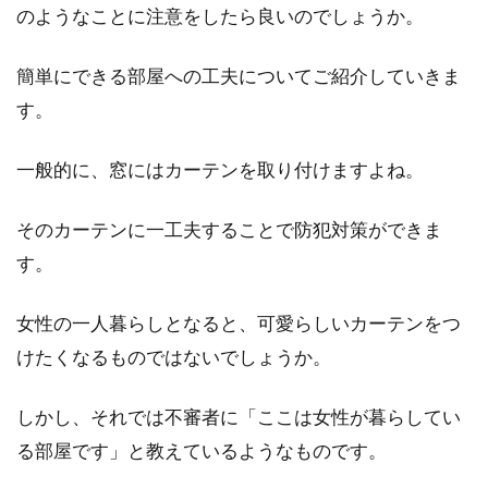
のようなことに注意をしたら良いのでしょうか。
アパートでペットを飼いたい人に！
簡単にできる部屋への工夫についてご紹介していきま
うさぎを飼うポイントとは
す。
アパートで一人暮らしをしていて、何となく寂
しく感じてペットを飼いたくなることはないで
一般的に、窓にはカーテンを取り付けますよね。
しょうか。...
そのカーテンに一工夫することで防犯対策ができま
す。
寮？アパート？高校から親と離れて
女性の一人暮らしとなると、可愛らしいカーテンをつ
暮らすということ【関西】
けたくなるものではないでしょうか。
個人的には、高校生くらいまでは親と暮らして
学校生活を送るのがいいと思いますが、事情が
しかし、それでは不審者に「ここは女性が暮らしてい
あってできない...
る部屋です」と教えているようなものです。