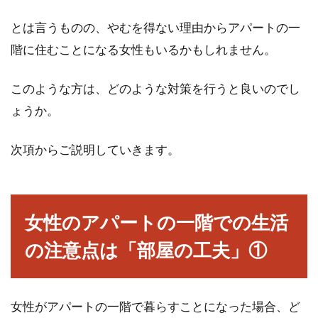
とは言うものの、やむを得ない理由からアパートの一
アパートを契約更新！火災保険は更
階に住むことになる女性もいるかもしれません。
新しないといけない？
このような方は、どのような対策を行うと良いのでし
いま住んでいるアパートの契約期間が迫ってき
たとき、契約更新の手続きをするかと思いま
ょうか。
す。そのと...
次項からご説明していきます。
木造アパートの新築工事！業者にで
きる騒音の対処法とは？
女性のアパートの一階での生活
の注意点は「部屋の工夫」①
皆さんは、木造アパートの新築工事を、近所で
見かけることはありませんか？一時より落ち着
いたとはいえ...
女性がアパートの一階で暮らすことになった場合、ど