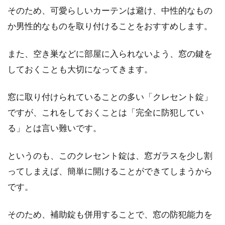
そのため、可愛らしいカーテンは避け、中性的なもの
新築住宅への引っ越しは人生の節
か男性的なものを取り付けることをおすすめします。
目！縁起を担ぐには？
また、空き巣などに部屋に入られないよう、窓の鍵を
新築の住宅が完成し、引き渡しがすむと、待ち
しておくことも大切になってきます。
に待った引っ越しです。しかし、新しい土地で
新しい生...
窓に取り付けられていることの多い「クレセント錠」
ですが、これをしておくことは「完全に防犯してい
る」とは言い難いです。
アパートに住む人必見！洗濯機を回
しても問題ない時間帯は？
というのも、このクレセント錠は、窓ガラスを少し割
ってしまえば、簡単に開けることができてしまうから
アパートなどの共同住宅に住んでいると、近隣
です。
との騒音トラブルが起こることがあります。特
に、大き...
そのため、補助錠も併用することで、窓の防犯能力を