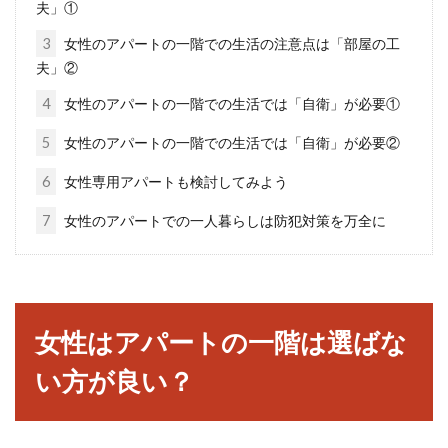
夫」①
3
女性のアパートの一階での生活の注意点は「部屋の工
マイホームを建てたけれど後悔だら
夫」②
け！ブログに見る失敗例
4
女性のアパートの一階での生活では「自衛」が必要①
マイホームを建てるときは、誰もが後悔したく
5
女性のアパートの一階での生活では「自衛」が必要②
ないと思うことでしょう。しかし、マイホーム
6
女性専用アパートも検討してみよう
は1回目...
7
女性のアパートでの一人暮らしは防犯対策を万全に
アパートの「壁ドン」トラブルは警
察に相談するべきか
女性はアパートの一階は選ばな
アパートにお住まいの方は、隣に住む人から
い方が良い？
「壁ドン」された経験がある方もいるでしょ
う。「壁ドン...