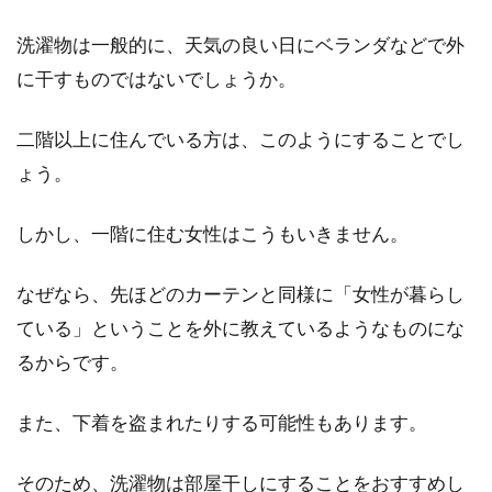
アパートで壁掛け時計を設置する！
洗濯物は一般的に、天気の良い日にベランダなどで外
壁に穴をあけても大丈夫？
に干すものではないでしょうか。
アパートに住んでいて、壁掛け時計を設置した
二階以上に住んでいる方は、このようにすることでし
いとお考えの方はいらっしゃいますか。壁に穴
ょう。
をあけて...
しかし、一階に住む女性はこうもいきません。
なぜなら、先ほどのカーテンと同様に「女性が暮らし
ている」ということを外に教えているようなものにな
るからです。
また、下着を盗まれたりする可能性もあります。
そのため、洗濯物は部屋干しにすることをおすすめし