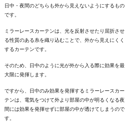
日中・夜間のどちらも外から見えないようにするもの
アパートで水漏れが起きてしまっ
です。
た！どう対応したらいいの？
ミラーレースカーテンは、光を反射させたり屈折させ
帰宅したらアパートの部屋が一面水浸し、とい
る性質のある糸を織り込むことで、外から見えにくく
うことはあまり想像したくないですよね。しか
するカーテンです。
し、...
そのため、日中のように光が外から入る際に効果を最
大限に発揮します。
万が一に備えて火災発生の避難訓練
は大事！窓は閉めるべき？
ですから、日中のみ効果を発揮するミラーレースカー
テンは、電気をつけて外より部屋の中が明るくなる夜
一戸建て住宅や、アパート・マンションなどの
間には効果を発揮せずに部屋の中が透けてしまうので
火災を、テレビなどで見たことがありますよ
ね。実際に発生...
す。