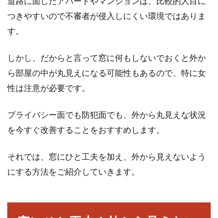
道路に面したアパートやマンションは、比較的人目に
つきやすいので不審者が侵入しにくい環境ではありま
アパートの一階でも安心！防犯グッ
す。
ズで対策をしよう！
しかし、だからと言って窓に何もしないでおくと外か
アパートの一階に入居する際に気になるのが、
ら部屋の中が丸見えになる可能性もあるので、特に女
防犯面と言う方は多いのではないでしょうか。
確かに、ど...
性は注意が必要です。
プライバシー面でも防犯面でも、外から丸見えな状況
を今すぐ改善することをおすすめします。
窓が閉まらないのは家の歪みが原
因？家の歪みを徹底追究！
それでは、窓にひと工夫を加え、外から見えないよう
にする方法をご紹介していきます。
窓の開閉時、「窓が開けにくい」「閉まりにく
い」と感じたことがあるでしょうか？窓が開け
にく...