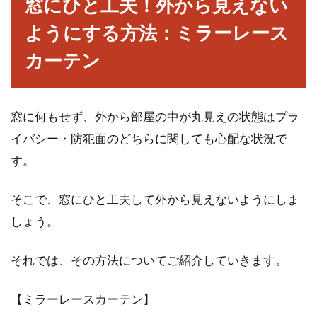
窓にひと工夫！外から見えない
ようにする方法：ミラーレース
一人暮らしのアパートで猫を飼う！
夏に注意することとは？
カーテン
猫が好きという人は多いですよね。見るのはも
ちろん、「一緒に暮らすことで癒されたい」と
窓に何もせず、外から部屋の中が丸見えの状態はプラ
考える方...
イバシー・防犯面のどちらに関しても心配な状況で
す。
アパートの退去費用はどのくらい？
そこで、窓にひと工夫して外から見えないようにしま
10年以上住んだ場合は？
しょう。
住んでいたアパートから引っ越しをするとき、
それでは、その方法についてご紹介していきます。
部屋の修繕費としてかかってくるのが退去費用
です。居...
【ミラーレースカーテン】