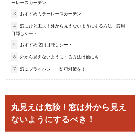
ーレースカーテン
3
おすすめミラーレースカーテン
アパートの大家の心構え！入居者に
連絡先を教えないケース
4
窓にひと工夫！外から見えないようにする方法：窓用
目隠しシート
アパート経営をしていると、管理会社に入居者
5
おすすめ窓用目隠しシート
から「大家さんの連絡先を知りたい」という要
6
外から見えないようにする方法は他にも！
望が入ること...
7
窓にプライバシー・防犯対策を！
アパートの一階に女性が一人暮らし
をするときの注意点とは？
丸見えは危険！窓は外から見え
これから一人暮らしを始めるために、アパート
ないようにするべき！
を探しているという女性もいるのではないでし
ょうか。多...