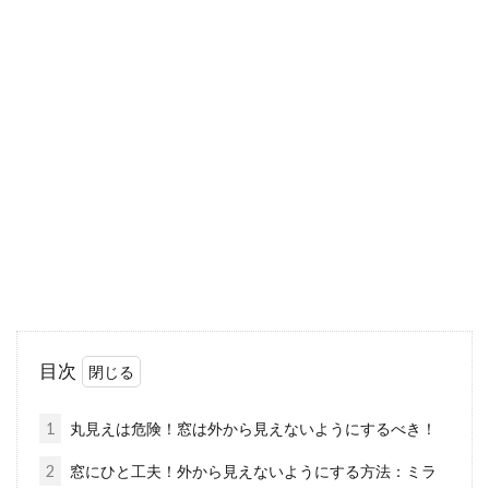
窓にフィルムを貼ってみよう！その
メリットと貼り方について
窓にフィルムを貼ることには、いくつものメリ
ットがあり、快適な住まいづくりにとても役立
ち、住宅の付加...
賃貸物件のフローリングが寒い！寒
さ対策で快適に過ごそう！
目次
寒い季節には、家の中にいても底冷えしてしま
うこともあります。特に、床がフローリングだ
1
丸見えは危険！窓は外から見えないようにするべき！
と寒さは...
2
窓にひと工夫！外から見えないようにする方法：ミラ