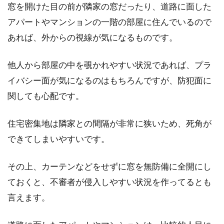
窓を開けた目の前が隣家の窓だったり、道路に面した
アパートやマンションの一階の部屋に住んでいるので
布団に掃除機をかけると出る白い粉
あれば、外からの視線が気になるものです。
の正体は？掃除機のかけ方
他人から部屋の中を覗かれやすい状況であれば、プラ
賃貸物件で生活している人は原状回復義務があ
るため、なるべく部屋を綺麗に保つ心がけが必
イバシー面が気になるのはもちろんですが、防犯面に
要です。...
関しても心配です。
住宅密集地は隣家との間隔が非常に狭いため、死角が
窓にプラスアルファの効果!ガラスフ
できてしまいやすいです。
ィルムのきれいな貼り方
その上、カーテンなどをせずに窓を無防備に全開にし
ガラスフィルムは、窓ガラスに貼ることで、い
ておくと、不審者が侵入しやすい状況を作ってるとも
ろいろな効果が得られるフィルムのことです。
言えます。
最近では...