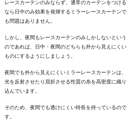
レースカーテンのみならず、通常のカーテンをつける
なら日中のみ効果を発揮するミラーレースカーテンで
窓に取り付ける防犯グッズは100均
も問題はありません。
のものでも効果的？
皆さんは、窓の防犯対策は何かしていますか？
しかし、夜間もレースカーテンのみしかしないという
近年ではすっかり、住まいや自分の身の安全
のであれば、日中・夜間のどちらも外から見えにくい
は、自分で...
ものにするようにしましょう。
夜間でも外から見えにくいミラーレースカーテンは、
アパートの苦情は直接言ってはいけ
光を反射させたり屈折させる性質の糸を高密度に織り
ない？理由と解決方法とは
込んでいます。
アパートなどの賃貸住宅に住んでいると、どう
そのため、夜間でも透けにくい特長を持っているので
しても避けられない問題といえば「騒音」の問
す。
題ではないで...