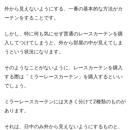
外から見えないようにする、一番の基本的な方法がカ
窓の補助鍵は100均のものでも防犯
ーテンをすることです。
対策に十分有効！
しかし、特に何も気にせず普通のレースカーテンを購
防犯意識の高い人であれば玄関などには色々な
入してつけてしまうと、外から部屋の中が見えてしま
防犯対策をしていると思いますが、窓の防犯対
策はされてい...
うという状況になります。
そのようなことがないように、レースカーテンを購入
する際は「ミラーレースカーテン」を購入するといい
アパートの電気代の平均額は！？電
でしょう。
気代が安くなる余地アリ！
ミラーレースカーテンには大きく分けて2種類のものが
電気代の平均額はご存知ですか？同じアパート
に住んでいても、建築の構造であったり、生活
あります。
スタイル...
それは、日中のみ外から見えないようにするものと、