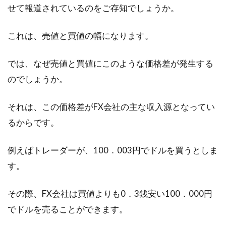
せて報道されているのをご存知でしょうか。
年間...
これは、売値と買値の幅になります。
お金の「1k」は1000円ってこと？そ
では、なぜ売値と買値にこのような価格差が発生する
の意味を詳しく解説！
のでしょうか。
「1k」はたくさんの意味がありますよね。部屋
それは、この価格差がFX会社の主な収入源となってい
の間取りを示していたり、金の純度を表してい
るからです。
たり、...
例えばトレーダーが、100．003円でドルを買うとしま
す。
ゴールド投資をはじめたい！現物取
引から金ETFなどを比較！
その際、FX会社は買値よりも0．3銭安い100．000円
でドルを売ることができます。
最近注目されている投資の一つに、ゴールド投
資があります。これは名前のとおり、金で投資