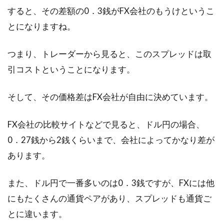
すると、その差額の0．3銭がFX会社のもうけというこ
する手法...
とになりますね。
つまり、トレーダーから見ると、このスプレッドは取
金のアクセサリーなどにある刻印の
引コストということになります。
750とは何を意味するのか
そして、その価格差はFX会社が自由に決めています。
金は高価ですが、比較的ポピュラーな貴金属と
して、アクセサリーなどによく利用されていま
すね。皆...
FX会社の比較サイトなどで見ると、ドル円の場合、
0．27銭から2銭くらいまで、会社によってかなり差が
あります。
株取引で損失が出たときは確定申告
また、ドル円で一番多いのは0．3銭ですが、FXには他
で税金を還付できるかも
にもたくさんの通貨ペアがあり、スプレッドも通貨ご
株取引をするということは、給与所得以外の所
とに違います。
得を得るということです。損失が出る可能性も