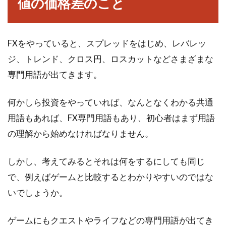
値の価格差のこと
ない用語が頻繁に出てきます。FXという言葉自
体もそ...
FXをやっていると、スプレッドをはじめ、レバレッ
ジ、トレンド、クロス円、ロスカットなどさまざまな
株式投資で破産しないために！失敗
専門用語が出てきます。
パターンをまとめてみた
何かしら投資をやっていれば、なんとなくわかる共通
株式投資は利益を生み出すことにばかり注目さ
れがちですが、その反面損失を生み出すことも
用語もあれば、FX専門用語もあり、初心者はまず用語
あります。...
の理解から始めなければなりません。
しかし、考えてみるとそれは何をするにしても同じ
株式投資で失敗する人のパターンを
で、例えばゲームと比較するとわかりやすいのではな
まとめてご紹介！
いでしょうか。
株式投資で失敗する人は、今も昔も後を絶ちま
ゲームにもクエストやライフなどの専門用語が出てき