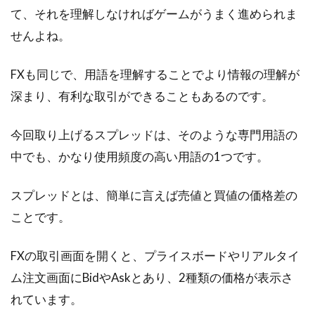
せん。投資をしている人にとって、失敗は避け
て、それを理解しなければゲームがうまく進められま
て通りた...
せんよね。
FXも同じで、用語を理解することでより情報の理解が
サービサーと交渉するためにはサー
深まり、有利な取引ができることもあるのです。
ビサーを知ることが大切
今回取り上げるスプレッドは、そのような専門用語の
住宅を購入する際、多くの人が住宅ローンを利
中でも、かなり使用頻度の高い用語の1つです。
用していると思います。しかし、さまざま事情
で住宅ローン...
スプレッドとは、簡単に言えば売値と買値の価格差の
ことです。
あなたにも合う投資法が見つかるか
FXの取引画面を開くと、プライスボードやリアルタイ
も？株・債券・リートとは
ム注文画面にBidやAskとあり、2種類の価格が表示さ
れています。
日本人は欧米人に比べて投資を好みません。日