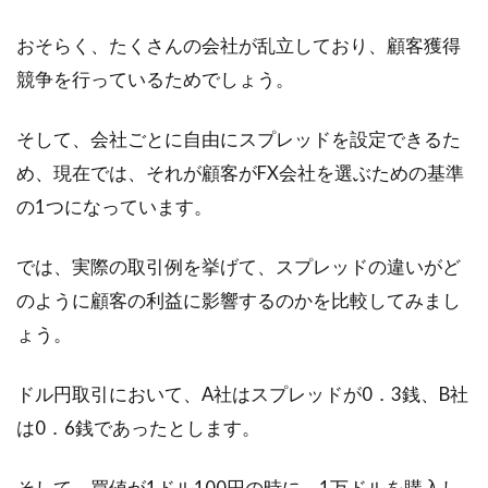
で、株な...
おそらく、たくさんの会社が乱立しており、顧客獲得
競争を行っているためでしょう。
為替の終値はいつを指す？24時間取
そして、会社ごとに自由にスプレッドを設定できるた
引なのに終値とは？
め、現在では、それが顧客がFX会社を選ぶための基準
の1つになっています。
ネット証券の台頭もあり、株や為替は以前より
も身近なものとなってきました。株をしている
と、「終...
では、実際の取引例を挙げて、スプレッドの違いがど
のように顧客の利益に影響するのかを比較してみまし
ょう。
ドル円取引において、A社はスプレッドが0．3銭、B社
は0．6銭であったとします。
そして、買値が1ドル100円の時に、1万ドルを購入し