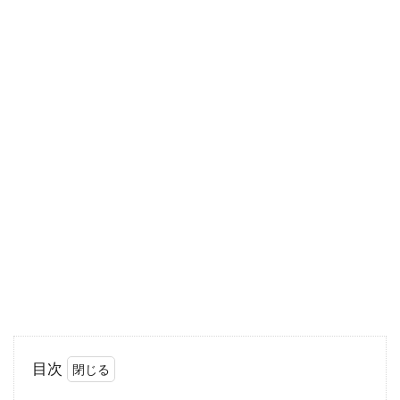
がり」「値幅」「差額」のことを言いますが、
金融取...
FXでよく目にする追証とは？その仕
組みと注意点を徹底紹介！
FXを始めようとしている方にとって、FXに関す
る多くの用語を覚えることは、最初のうちは難
しいです...
FX専業トレーダーがブログを書くに
は？利点や欠点について！
目次
FXの専業トレーダーの中には、FXブログを毎日