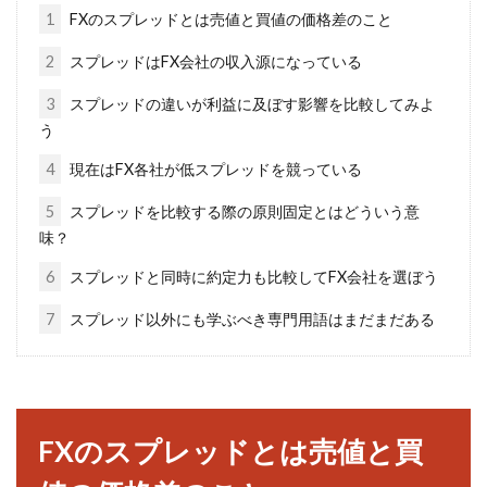
欠かさず書いている方も多いですよね。始めは
1
FXのスプレッドとは売値と買値の価格差のこと
読者...
2
スプレッドはFX会社の収入源になっている
3
スプレッドの違いが利益に及ぼす影響を比較してみよ
う
信託銀行と銀行の違いは何？預金は
できる？そのメリットは？
4
現在はFX各社が低スプレッドを競っている
5
スプレッドを比較する際の原則固定とはどういう意
銀行を利用している方は多いですよね。しか
味？
し、信託銀行を利用されている方は、銀行を利
6
スプレッドと同時に約定力も比較してFX会社を選ぼう
用する方ほ...
7
スプレッド以外にも学ぶべき専門用語はまだまだある
業者で変わる？スプレッドと取引手
数料がもたらす利益の違い
FXのスプレッドとは売値と買
FXでは、カタカナやアルファベットの聞きなれ