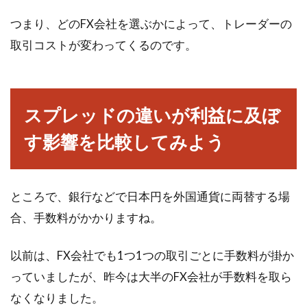
あります...
つまり、どのFX会社を選ぶかによって、トレーダーの
取引コストが変わってくるのです。
スプレッド比較で取引会社を厳選！
仮想通貨でより安く取引！
スプレッドの違いが利益に及ぼ
仮想通貨で利益を得るためには、より安く買
す影響を比較してみよう
い、高く売ることが重要です。しかし、それ以
外にも、売...
ところで、銀行などで日本円を外国通貨に両替する場
合、手数料がかかりますね。
株取引において注意が必要な寄り
天！予測や対策は出来る？
以前は、FX会社でも1つ1つの取引ごとに手数料が掛か
っていましたが、昨今は大半のFX会社が手数料を取ら
超低金利時代の昨今、銀行預金の利息はほとん
なくなりました。
ど意味のないものとなってしまいました。そこ