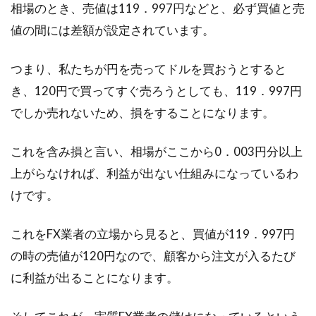
ッドとその計算方法
相場のとき、売値は119．997円などと、必ず買値と売
値の間には差額が設定されています。
FXは、外貨を売買してその差益を狙う取引のこ
とです。正式には「外国為替証拠金取引」と言
つまり、私たちが円を売ってドルを買おうとすると
い、「...
き、120円で買ってすぐ売ろうとしても、119．997円
でしか売れないため、損をすることになります。
無職生活で貯金はどうなる？無職に
これを含み損と言い、相場がここから0．003円分以上
なってからの本気節約術！
上がらなければ、利益が出ない仕組みになっているわ
けです。
もし、家族やあなた自身が突然無職になった
ら？家族を養わなければならないのにお金がな
い。一...
これをFX業者の立場から見ると、買値が119．997円
の時の売値が120円なので、顧客から注文が入るたび
に利益が出ることになります。
金投資を始めたい！金ETFと純金積