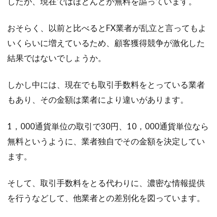
したが、現在ではほとんどが無料を謳っています。
高額の宝くじが当たったら銀行？損
をしないお金の使い方！
おそらく、以前と比べるとFX業者が乱立と言ってもよ
誰もが一度は見る夢。それは、宝くじの高額当
いくらいに増えているため、顧客獲得競争が激化した
選ではないでしょうか。もし、3億円当たった...
結果ではないでしょうか。
しかし中には、現在でも取引手数料をとっている業者
FXのスプレッドを比較！
もあり、その金額は業者により違いがあります。
GEMFOREXの特徴や評判は？
1，000通貨単位の取引で30円、10，000通貨単位なら
有名な海外FX業者はいくつかありますが、今回
無料というように、業者独自でその金額を決定してい
は香港のFX業者である「GEMFOREX」を取り上
ます。
げ...
そして、取引手数料をとる代わりに、濃密な情報提供
を行うなどして、他業者との差別化を図っています。
株で重要な板情報の見方を知ろう！