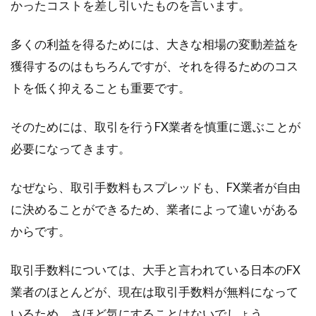
かったコストを差し引いたものを言います。
「スプレッド（spread）」は、金融業界ではよ
多くの利益を得るためには、大きな相場の変動差益を
く使われる用語です。しかし、その意味を明確
獲得するのはもちろんですが、それを得るためのコス
に...
トを低く抑えることも重要です。
そのためには、取引を行うFX業者を慎重に選ぶことが
必要になってきます。
なぜなら、取引手数料もスプレッドも、FX業者が自由
に決めることができるため、業者によって違いがある
からです。
取引手数料については、大手と言われている日本のFX
業者のほとんどが、現在は取引手数料が無料になって
いるため、さほど気にすることはないでしょう。