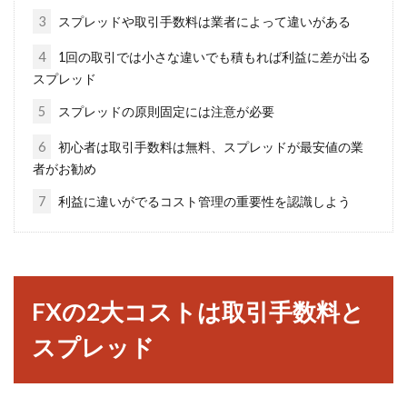
今さら聞けない！リートは投資とし
3
スプレッドや取引手数料は業者によって違いがある
て得なの？投資ブログ心得
4
1回の取引では小さな違いでも積もれば利益に差が出る
スプレッド
リートとは、投資家から集めた資金を使って不
動産を購入し、その不動産から得られた家賃収
5
スプレッドの原則固定には注意が必要
入や売却益を...
6
初心者は取引手数料は無料、スプレッドが最安値の業
者がお勧め
7
利益に違いがでるコスト管理の重要性を認識しよう
資産運用には信託銀行と証券会社ど
ちらが良い？その違いは？
資産運用を考えた場合、「信託銀行」と「証券
FXの2大コストは取引手数料と
会社」のどちらを利用したら良いのでしょう
か？「どち...
スプレッド