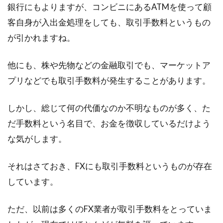
日経225オプションとはどんなも
銀行にもよりますが、コンビニにあるATMを使って顧
の？ブログから学ぼう！
客自身が入出金処理をしても、取引手数料というもの
が引かれますね。
「日経225オプション」とはどんな投資か知っ
ていますか？これから投資を始めたいという方
他にも、株や先物などの金融取引でも、マーケットア
や、投...
プリなどでも取引手数料が発生することがあります。
しかし、総じて何の代価なのか不明なものが多く、た
外国為替市場において終値とはいつ
だ手数料という名目で、お金を徴収しているだけよう
の値段を言うのだろうか
な気がします。
外国為替市場でいうところの終値というのは、
それはさておき、FXにも取引手数料というものが存在
具体的にいつの値段を言うのでしょうか。株式
市場には...
しています。
ただ、以前は多くのFX業者が取引手数料をとっていま