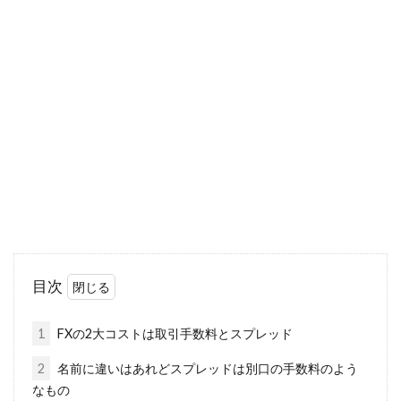
金ETFをはじめるなら「チャート」
の見方を覚えよう！
ご自分の資産を運用したいとお考えなら、金
ETFをおすすめします。金ETFとは、金価格に連
動し...
MRF金利0％！サービス豊富なSMBC
日興証券で何に投資する？
目次
証券口座の受け皿として利用されているMRF。
そのMRF金利が0％となりました。金利0％で...
1
FXの2大コストは取引手数料とスプレッド
2
名前に違いはあれどスプレッドは別口の手数料のよう
なもの