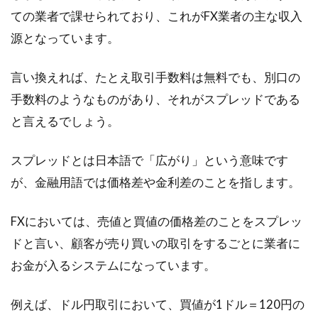
いためにはどう運用する？
ての業者で課せられており、これがFX業者の主な収入
源となっています。
不況が続いて、お給料は増えないのに税金は上
がり、貯蓄もできず、将来が不安になりますよ
ね。近年では...
言い換えれば、たとえ取引手数料は無料でも、別口の
手数料のようなものがあり、それがスプレッドである
と言えるでしょう。
FXで勝つために！トレード日記で取
スプレッドとは日本語で「広がり」という意味です
引の反省や分析を行おう！
が、金融用語では価格差や金利差のことを指します。
売買記録を付ける「トレード日記」は、FX取引
をする上ではとても重要です。確かに、大損を
FXにおいては、売値と買値の価格差のことをスプレッ
し...
ドと言い、顧客が売り買いの取引をするごとに業者に
お金が入るシステムになっています。
スプレッドとは？FXで重要なスプレ
例えば、ドル円取引において、買値が1ドル＝120円の