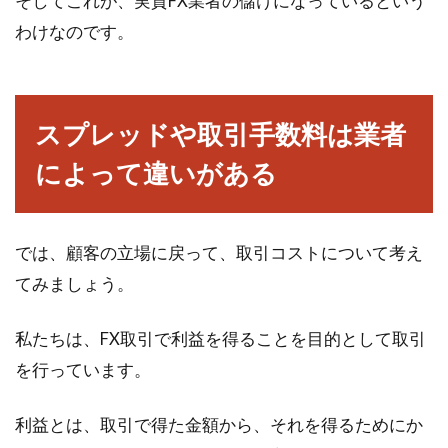
そしてこれが、実質FX業者の儲けになっているという
立それぞれの特徴は？
わけなのです。
投資の初心者にとって、いきなり株やFXに手を
出すことはとても難しく、リスクの高いことで
す。ハ...
スプレッドや取引手数料は業者
によって違いがある
布基礎・独立基礎・ベタ基礎の構造
の違いと特徴とは？
では、顧客の立場に戻って、取引コストについて考え
不動産投資をするなら、「布基礎」「独立基
てみましょう。
礎」「ベタ基礎」などの建物の基礎について知
っておく必要が...
私たちは、FX取引で利益を得ることを目的として取引
を行っています。
スプレッドの意味とは？金融業界で
利益とは、取引で得た金額から、それを得るためにか
の「スプレッド」の使い方