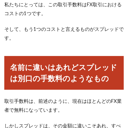
特とは何を示している？
私たちにとっては、この取引手数料はFX取引における
コストの1つです。
株式投資を行ううえで、気になる銘柄の注文の
入り具合に役立つといわれている「板情報」。
そして、もう1つのコストと言えるものがスプレッドで
この中で...
す。
金に刻印されている「1000」や
名前に違いはあれどスプレッド
「750」は何を表している？
は別口の手数料のようなもの
現在は様々な投資方法がありますが、金への投
資は安定性のある投資として人気があります。
金の取引...
取引手数料は、前述のように、現在はほとんどのFX業
者で無料になっています。
株式投資で資産が半分に！失敗しな
しかしスプレッドは、その金額に違いこそあれ、すべ