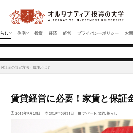
らし
住宅
投資
経済
経営
プライバシーポリシー
お問
契約
アパート
マンション
と保証金の設定方法・償却とは？
賃貸経営に必要！家賃と保証
2018年9月10日
2019年5月31日
アパート
,
契約
,
暮らし