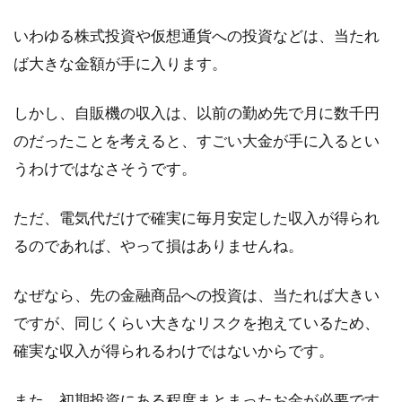
固定資産税は新築から3年間軽減さ
いわゆる株式投資や仮想通貨への投資などは、当たれ
れる？平均はどれくらい？
ば大きな金額が手に入ります。
土地や住宅などを購入すると、必ず付いてくる
ものが固定資産税です。固定資産税は不動産の
しかし、自販機の収入は、以前の勤め先で月に数千円
所有者で...
のだったことを考えると、すごい大金が手に入るとい
うわけではなさそうです。
変化するパフォーマンスの意味、ビ
ただ、電気代だけで確実に毎月安定した収入が得られ
ジネスではどう使われる？
るのであれば、やって損はありませんね。
皆さんはパフォーマンスという言葉から、どの
なぜなら、先の金融商品への投資は、当たれば大きい
ようなことを連想するでしょうか。アーティス
ですが、同じくらい大きなリスクを抱えているため、
トのダンス...
確実な収入が得られるわけではないからです。
また、初期投資にある程度まとまったお金が必要です