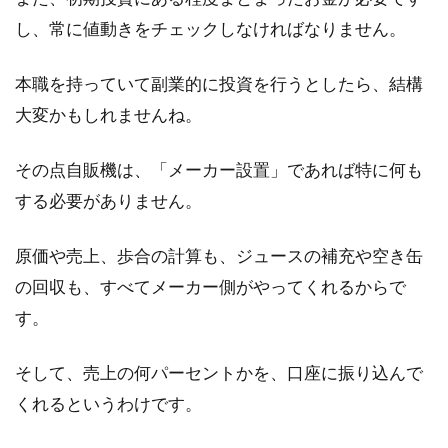
盛土・切土とは何？宅建に合格する
し、常に値動きをチェックしなければなりません。
ための勉強法をご紹介！
本職を持っていて副業的に投資を行うとしたら、結構
「宅建」という資格があることをご存知の方は
大変かもしれませんね。
多いですよね。しかし、「その内容については
あまり知...
その点自販機は、「メーカー設置」であれば特に何も
する必要がありません。
歴史から知る為替取引き！24時間動
原価や売上、歩合の計算も、ジュースの補充や空き缶
く市場には休みはあるの？
の回収も、すべてメーカー側がやってくれるからで
投資にご興味のあるかたは、為替市場に休みが
す。
あるのか気になりますよね。いったい、いつが
休みにな...
そして、売上の何パーセントかを、口座に振り込んで
くれるというわけです。