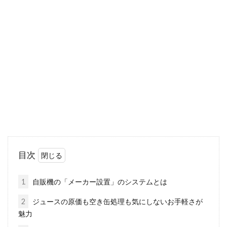
宅地建物取引士とはどんな資格？試
験日の持ち物はある？
よく「宅建」という資格を耳にしませんか？こ
れは宅地建物取引士の略語で、不動産に関する
資格の一...
会社の代表取締役とは？職業欄の書
き方や伝え方もご紹介！
目次
突然ですが、皆さんは、「会社を作って代表取
締役になりたい！」と思ったことはありません
1
自販機の「メーカー設置」のシステムとは
か？しかし、...
2
ジュースの原価も空き缶処理も気にしないお手軽さが
魅力