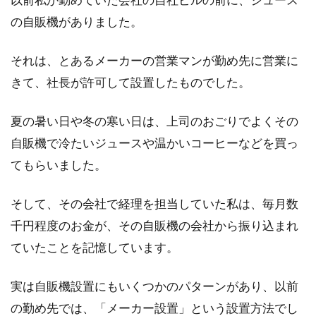
家屋調査での固定資産税対策ってあ
の自販機がありました。
るの？税金を安く払う方法
それは、とあるメーカーの営業マンが勤め先に営業に
新築の物件を建てたら、家屋調査への心構えが
きて、社長が許可して設置したものでした。
必要です。固定資産税を決めるために調査する
のですが...
夏の暑い日や冬の寒い日は、上司のおごりでよくその
自販機で冷たいジュースや温かいコーヒーなどを買っ
てもらいました。
住民税の計算方法を簡単解説！年収
180万円の場合はいくら？
そして、その会社で経理を担当していた私は、毎月数
千円程度のお金が、その自販機の会社から振り込まれ
会社員のみなさんは、毎月の給与から住民税が
引かれていることと思います。しかし、その計
ていたことを記憶しています。
算方法をご存...
実は自販機設置にもいくつかのパターンがあり、以前
の勤め先では、「メーカー設置」という設置方法でし