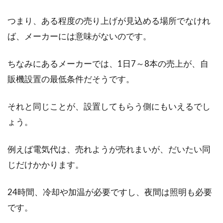
円安とは何？わかりやすく子供向け
に解説！
つまり、ある程度の売り上げが見込める場所でなけれ
ば、メーカーには意味がないのです。
よく「日本は不況」と言われていますが、何故
不況が続いているのか一言で説明するのは難し
ちなみにあるメーカーでは、1日7～8本の売上が、自
いと思います...
販機設置の最低条件だそうです。
それと同じことが、設置してもらう側にもいえるでし
ょう。
例えば電気代は、売れようが売れまいが、だいたい同
じだけかかります。
24時間、冷却や加温が必要ですし、夜間は照明も必要
です。