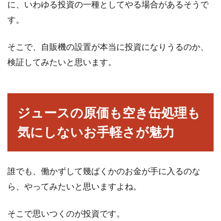
に、いわゆる投資の一種としてやる場合があるそうで
建築士志望なら大学の建築学科へ！
す。
おすすめ国公立大学は？
そこで、自販機の設置が本当に投資になりうるのか、
2020年の東京オリンピックに向けて、特に目玉
の建物として、メイン会場でもある新国立競技
検証してみたいと思います。
場があり...
ジュースの原価も空き缶処理も
消費税増税については単純に反対で
気にしないお手軽さが魅力
きない理由がある
日本では、2019年に消費税増税が予定されてい
ます。消費税増税について、賛成・反対、いろ
誰でも、働かずして幾ばくかのお金が手に入るのな
いろ...
ら、やってみたいと思いますよね。
そこで思いつくのが投資です。