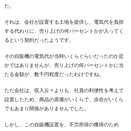
所得税を支払う個人事業主は減価償
た。
却が強制！なぜ法人と違う
それは、会社が設置する土地を提供し、電気代を負担
確定申告と言えば、事業をする上で最も大切な
する代わりに、売り上げの何パーセントかが入ってく
ことの一つですね。確定申告は個人の事業主
るという契約だったようです。
と、法...
その自販機の電気代が当時いくらぐらいだったのか定
かではありませんが、売り上げの何パーセントかに当
会社で一番偉いのは誰？株主？社
たる金額が、数千円程度だったわけですね。
長？
ただ会社は、収入云々よりも、社員の利便性を考えて
株式会社の組織の中には実にたくさんの役職が
設置したため、商品の原価がいくらで、歩合がいくら
存在します。会長、社長、専務、常務、取締
役、代表取締役...
でもあまり関係がありませんでした。
しかし、この自販機設置を、不労所得の獲得のため