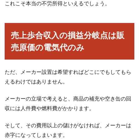
通貨発行権を日本政府へ戻す？政府
これこそ本当の不労所得といえるでしょう。
紙幣における議論とは？
2013年8月、通貨発行権を持つ中央銀行に対
売上歩合収入の損益分岐点は販
し、ハンガリーが反旗を翻したことは、世界に
とって衝撃...
売原価の電気代のみ
家賃収入を確定申告せず、税金を未
ただ、メーカー設置は希望すればどこにでもしてもら
納にしているとどうなる？
えるわけではありません。
賃貸住宅を管理している大家さんには、家賃収
メーカーの立場で考えると、商品の補充や空き缶の回
入があります。また、会社員でも、実家を貸し
収には人件費や燃料費がかかります。
ているなどで...
そして、その費用以上の儲けがなければ、メーカーは
赤字になってしまいます。