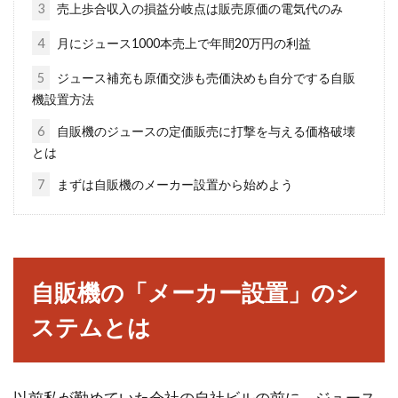
3
売上歩合収入の損益分岐点は販売原価の電気代のみ
ネットの不動産ニュースランキング
から気になる情報をご紹介
4
月にジュース1000本売上で年間20万円の利益
5
ジュース補充も原価交渉も売価決めも自分でする自販
ネットの浸透によって、大小さまざまなニュー
機設置方法
スをすぐに知ることができるようになりまし
6
自販機のジュースの定価販売に打撃を与える価格破壊
た。自分に...
とは
7
まずは自販機のメーカー設置から始めよう
無職生活で貯金はどうなる？無職に
なってからの本気節約術！
自販機の「メーカー設置」のシ
もし、家族やあなた自身が突然無職になった
ら？家族を養わなければならないのにお金がな
ステムとは
い。一...
以前私が勤めていた会社の自社ビルの前に、ジュース