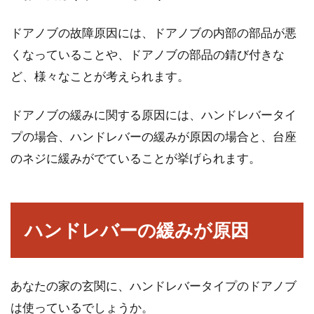
いなお部屋にしよう
ドアノブの故障原因には、ドアノブの内部の部品が悪
換気扇のイメージは「台所やお風呂に取り付け
くなっていることや、ドアノブの部品の錆び付きな
られているもの」と思われがちです。しかし、
リビ...
ど、様々なことが考えられます。
ドアノブの緩みに関する原因には、ハンドレバータイ
プの場合、ハンドレバーの緩みが原因の場合と、台座
プレゼン用平面図の印象を変える！
のネジに緩みがでていることが挙げられます。
効果的な木の書き方とは
設計の段階でクライアントに見せる平面図に
は、建築予定の建物はもちろんですが、同時に
ハンドレバーの緩みが原因
その建築物の周...
あなたの家の玄関に、ハンドレバータイプのドアノブ
納戸に窓を設置する住宅が急増
は使っているでしょうか。