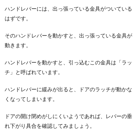
ハンドレバーには、出っ張っている金具がついている
住宅ローンの繰り上げ返済をご検討されている
はずです。
方も多いのではないでしょうか。これは、有効
な場合もありま...
そのハンドレバーを動かすと、出っ張っている金具が
動きます。
軽量鉄骨のアパート・戸建ての耐用
ハンドレバーを動かすと、引っ込むこの金具は「ラッ
年数はどのくらいなの？
チ」と呼ばれています。
現在、引っ越しや新築をお考えの方は多くいら
ハンドレバーに緩みが出ると、ドアのラッチが動かな
っしゃるでしょう。新しく住む家は、耐久性が
くなってしまいます。
あり、防...
ドアの開け閉めがしにくいようであれば、レバーの垂
れ下がり具合を確認してみましょう。
非常ベルが鳴り止まない！誤作動な
どの場合の止め方って？