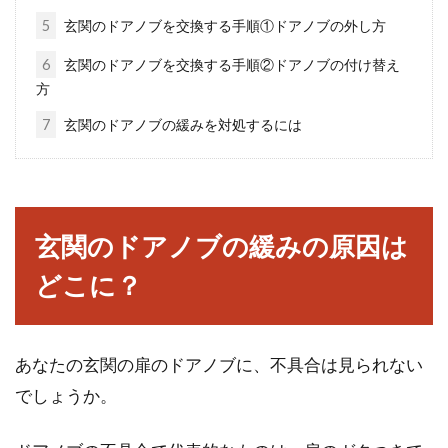
の作り方をご紹介！
5
玄関のドアノブを交換する手順①ドアノブの外し方
近年、DIYが流行しています。そのため、壁紙
6
玄関のドアノブを交換する手順②ドアノブの付け替え
や床材をアレンジしたり、収納棚などを作った
方
り、庭...
7
玄関のドアノブの緩みを対処するには
bsが映らない？テレビ放送の仕組み
とトラブル原因と対策
玄関のドアノブの緩みの原因は
どこに？
入居者から「bsが映らない」と言われ、マンシ
ョンのオーナーが急いで現地に行ったら、入居
者のテレビが...
あなたの玄関の扉のドアノブに、不具合は見られない
でしょうか。
内装にこだわる！新築の家をおしゃ