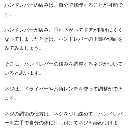
ハンドレバーの緩みは、自分で修理することが可能で
す。
窓は家の中で大きな部分を占めています。空気
の入れ替えや、日差しを取り込むには必要不可
欠ですし...
ハンドレバーが緩み、垂れ下がってドアが開けにくく
なってしまったときは、ハンドレバーの下部や側面を
みてみましょう。
オール電化？ガス併用？変更するな
らどちらがよりお得なの？
そこに、ハンドレバーの緩みを調整するネジがついて
いると思います。
わが家はオール電化と言ったら、うらやましい
という言葉を聞きますが、なぜでしょうか。そ
ネジは、ドライバーや六角レンチを使って調整ができ
こで、オール電...
ます。
ネジの調節の仕方は、ネジを少し緩めて、ハンドレバ
窓用エアコンのデメリットである
ーを左手で自分の体に押し付けてネジを締めつけま
「隙間問題」解決策とは？