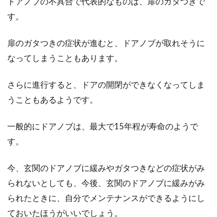
ドアノブの不具合で代表的なものは、扉のガタつきで
れにする方法とは？
す。
新築の家を建てることを考えたとき、ほとんど
の方が「おしゃれな内装にしたい」と考えるの
扉のガタつきの症状が進むと、ドアノブが取れそうに
ではないでし...
なってしまうこともあります。
さらに進行すると、ドアの開閉ができなくなってしま
自宅の窓に格子を後付け！参考とな
うこともあるようです。
る基礎知識をご紹介！
一般的にドアノブは、最大で15年程が寿命のようで
主に防犯用として使用されるのが、窓の格子で
す。
す。現在お住いのご自宅でも、簡単に窓へ後付
けできます...
今、玄関のドアノブに緩みやガタつきなどの症状がみ
られないとしても、今後、玄関のドアノブに緩みがみ
られたときに、自分でメンテナンスができるようにし
窓用換気扇で強力排気！空気のきれ
ておいたほうがいいでしょう。