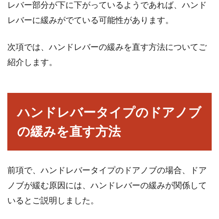
レバー部分が下に下がっているようであれば、ハンド
レバーに緩みがでている可能性があります。
「オオカミ少年」というお話をご存知でしょう
か。「オオカミが来た！」と叫んでは村人を脅
次項では、ハンドレバーの緩みを直す方法についてご
かしていた少...
紹介します。
鉄骨造の柱の寸法の違いとは？メリ
ットなどをご紹介！
ハンドレバータイプのドアノブ
の緩みを直す方法
新築の住宅やアパートの建築において、建物を
木造にするか鉄骨造にするか悩まれる方が多い
と思われます...
前項で、ハンドレバータイプのドアノブの場合、ドア
ノブが緩む原因には、ハンドレバーの緩みが関係して
いるとご説明しました。
窓を選ぶならどっち？「リクシル」
と「ykk」を徹底比較