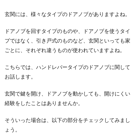
中！？快適さも必要なポイント
玄関には、様々なタイプのドアノブがありますよね。
納戸といえば、本来思いつくのが収納スペース
としての役割でしょう。しかし、現在の住宅で
ドアノブを回すタイプのものや、ドアノブを使うタイ
は、納戸...
プではなく、引き戸式のものなど、玄関といっても家
ごとに、それぞれ違うものが使われていますよね。
木造メゾネットアパートは要注意！
こちらでは、ハンドレバータイプのドアノブに関して
騒音トラブルになることも
お話します。
賃貸アパートには、メゾネットタイプのアパー
トもあります。アパートではあるのですが、一
玄関で鍵を開け、ドアノブを動かしても、開けにくい
戸建ての...
経験をしたことはありませんか。
そういった場合は、以下の部分をチェックしてみまし
固定金利の繰り上げ返済をした
ょう。
い！？違約金はなぜかかるの？