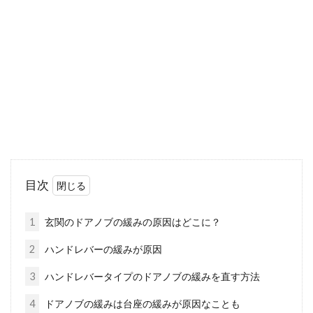
う！釘不要の作り方をご紹介
賃貸マンションには、「納戸」のある物件もざ
らにありますね。納戸があることで収納も便利
になりま...
布団用洗濯バサミは代用できる？知
っておきたいマメ知識
目次
雲一つない青空を見ると、思わず布団を干した
くなります。布団を干すときに使う、布団用洗
1
玄関のドアノブの緩みの原因はどこに？
濯バサミを...
2
ハンドレバーの緩みが原因
3
ハンドレバータイプのドアノブの緩みを直す方法
コツさえ掴めば簡単にできる！濡縁
4
ドアノブの緩みは台座の緩みが原因なことも