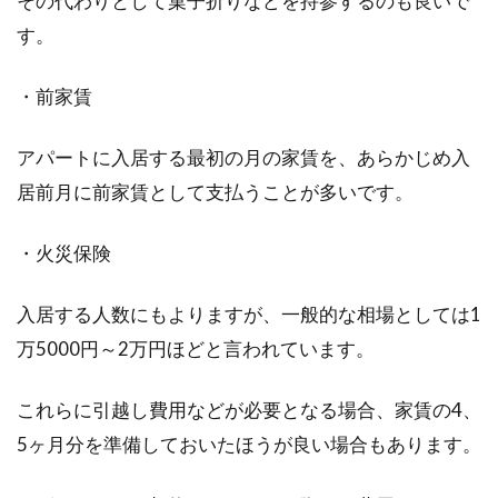
その代わりとして菓子折りなどを持参するのも良いで
す。
家賃支払日は変更できる？支払いが
・前家賃
苦しいなら考えるべきこと
アパートに入居する最初の月の家賃を、あらかじめ入
毎月の家賃は、延滞せずに支払わないといけま
居前月に前家賃として支払うことが多いです。
せん。延滞記録が残ってしまうと、その後のロ
ーンの際や...
・火災保険
入居する人数にもよりますが、一般的な相場としては1
アパートで水漏れが起きてしまっ
万5000円～2万円ほどと言われています。
た！その原因と対処法は？
これらに引越し費用などが必要となる場合、家賃の4、
アパートに住んでいると、水漏れトラブルに遭
5ヶ月分を準備しておいたほうが良い場合もあります。
うケースも珍しくありません。帰宅して部屋が
水浸しに...