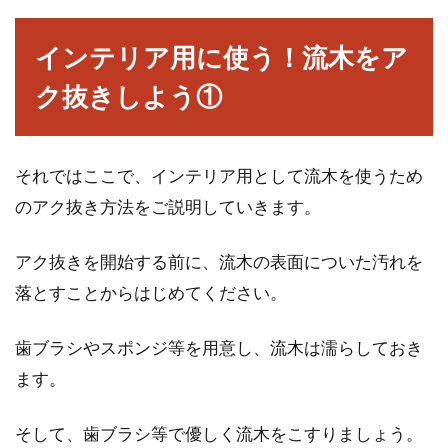
義父や義母と同居が決まった！間取
インテリア用に使う！流木をア
りで必ず必要な条件とは？
ク抜きしよう①
家庭によっては様々な理由から「義父や義母と
同居をすることになった」ということがあるで
しょう。新...
それではここで、インテリア用として流木を使うため
のアク抜き方法をご説明していきます。
アク抜きを開始する前に、流木の表面についた汚れを
鉄骨造の賃貸物件では、バルコニー
落とすことからはじめてください。
の防水対策がとても重要！
歯ブラシやスポンジ等を用意し、流木は濡らしておき
鉄骨造の賃貸物件を所有・管理している大家さ
んは多いです。しかし、鉄骨造の賃貸物件で重
ます。
要なのが...
そして、歯ブラシ等で優しく流木をこすりましょう。