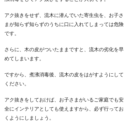
軽量鉄骨の家と重量鉄骨の家はどう
アク抜きをせず、流木に潜んでいた寄生虫を、お子さ
違う？遮音性や耐震性は？
まが知らず知らずのうちに口に入れてしまっては危険
です。
賃貸物件を探していると、建物の構造も部屋を
選ぶポイントとなるでしょう。建築物は「木
さらに、木の皮がついたままですと、流木の劣化を早
造」「軽量...
めてしまいます。
ですから、煮沸消毒後、流木の皮をはがすようにして
窓に貼ったステッカーで車検が通ら
ください。
ない！車検証がいる時とは
アク抜きをしておけば、お子さまがいるご家庭でも安
車の窓ガラスにルールがあるのをご存知でしょ
全にインテリアとしても使えますから、必ず行ってお
うか。窓ガラスだけでなく、車には意外と知ら
れていな...
くようにしましょう。