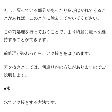
賃料の値上げをしたい！値下げ要求
もし、腐っている部分があったり皮がはがれてくるこ
への対処法【契約更新時】
とがあれば、このときに除去しておいてください。
賃貸経営をしていると、やむを得ず、賃料の値
この前処理を行っておくことで、より綺麗に流木を維
上げをしなければいけない場合があります。契
持することができます。
約更新の際に...
前処理が終わったら、アク抜きをはじめます。
賃貸でのオシャレなインテリア！ア
アク抜きとしては、何通りかの方法がありますのでご
イデアはブログから学ぼう
説明します。
オシャレなインテリアに憧れてはいるものの、
●水
アパートやマンションなどの賃貸住宅は借りて
いるものだか...
水でアク抜きする方法です。