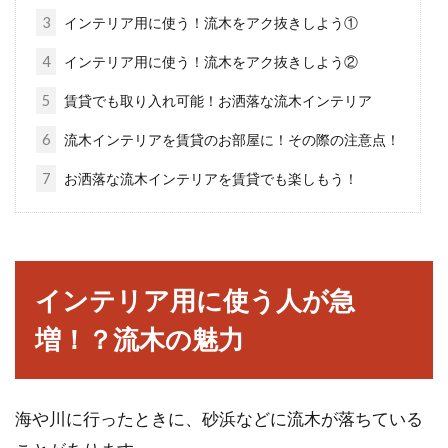
3
インテリア用に使う！流木をアク抜きしよう①
日当り抜群の窓をリビングに！大き
4
インテリア用に使う！流木をアク抜きしよう②
い窓のメリットデメリット
5
賃貸でも取り入れ可能！お洒落な流木インテリア
新しく家を建てたり、賃貸住宅を選ぶときに重
6
流木インテリアを賃貸のお部屋に！その際の注意点！
視したいポイントの一つに「リビングの窓」が
7
お洒落な流木インテリアを賃貸でも楽しもう！
あるのではない...
ロフトつきの部屋は、はしごが邪
インテリア用に使う人が急
魔？
増！？流木の魅力
筆者は以前、ロフトつきのアパートに住んだこ
とがあります。家賃が安くてキレイでロフトも
便利そう...
海や川に行ったときに、砂浜などに流木が落ちている