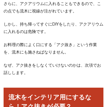
さらに、アクアリウムに入れることもできるので、こ
の点でも流木に視線が注がれています。
窓掃除には水切りワイパーが有効！
100均グッズを駆使しよう
しかし、持ち帰ってすぐにDIYをしたり、アクアリウム
に入れるのは危険です。
窓掃除に必要な道具はたくさんありますよね。
家にあるものを使用しても良いですが、より便
利に...
お料理の際によく口にする「アク抜き」という作業
を、流木にも施さねばなりません。
納戸に窓を設置する住宅が急増
なぜ、アク抜きをしなくていけないのかは、次項でお
中！？快適さも必要なポイント
話しします。
納戸といえば、本来思いつくのが収納スペース
としての役割でしょう。しかし、現在の住宅で
流木をインテリア用にするな
は、納戸...
ら！アク抜きが必要？