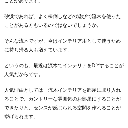
ことがあります。
窓の防音シートは室外の騒音を防
砂浜であれば、よく棒倒しなどの遊びで流木を使った
ぐ！ニトリの防音商品も必見
ことがある方もいるのではないでしょうか。
私たちの生活を快適にするには、室外の騒音を
そんな流木ですが、今はインテリア用として使うため
防ぐこともポイントの一つです。それには、窓
に持ち帰る人も増えています。
の防...
というのも、最近は流木でインテリアをDIYすることが
人気だからです。
住宅平面図の手書きの書き方を知っ
て自分の理想の家造り
人気理由としては、流木インテリアを部屋に取り入れ
ることで、カントリーな雰囲気のお部屋にすることが
人は一生の間に3回家を建てると、自分の理想
できたりと、センスが感じられる空間を作れることが
どおりの家が建てられるそうです。しかし、家
は服やお...
挙げられます。