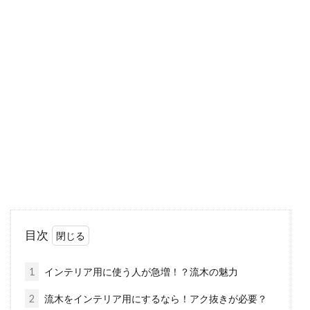
お洒落なモルタル床にdiyしよう！モ
ルタルの特徴も知りたい
モルタルはコンクリートによく似た素材で、建
設業界ではお馴染みの材料です。一般の人が使
用す...
断熱や防犯など機能を高めるための
窓の交換はDIYで出来る！
目次
家の中での窓の役割は大きく、冷暖房のポイン
トも窓です。窓の断熱効果が高ければ、効率よ
1
インテリア用に使う人が急増！？流木の魅力
く部屋を...
2
流木をインテリア用にするなら！アク抜きが必要？