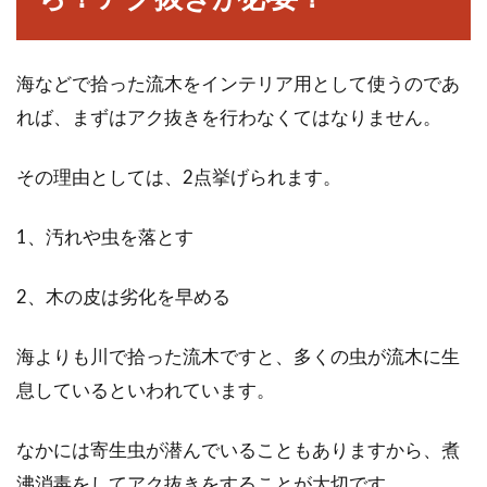
窓の隙間風はゴムパッキンの劣化が
原因？自分で交換出来る？
海などで拾った流木をインテリア用として使うのであ
れば、まずはアク抜きを行わなくてはなりません。
サッシ窓を長年使っていると、ゴムパッキンの
劣化が気になりませんか？結露などでゴムパッ
その理由としては、2点挙げられます。
キンにカ...
1、汚れや虫を落とす
納戸を収納棚でスッキリと！いろい
2、木の皮は劣化を早める
ろな納戸活用術
海よりも川で拾った流木ですと、多くの虫が流木に生
いろいろなモノを収納しておける納戸。その使
息しているといわれています。
い方によっては、散らかってしまうことがあり
ます。...
なかには寄生虫が潜んでいることもありますから、煮
沸消毒をしてアク抜きをすることが大切です。