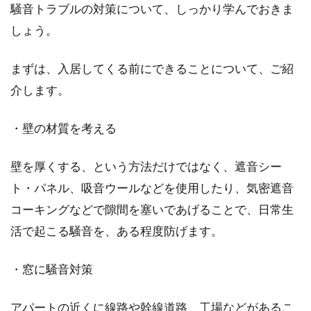
騒音トラブルの対策について、しっかり学んでおきま
しょう。
賃貸物件の鍵交換を自分でやる！注
意と確認のポイント
まずは、入居してくる前にできることについて、ご紹
介します。
マンションや貸家の賃貸中、鍵にまつわるトラ
ブルは少なくありません。『鍵がない。どこに
・壁の材質を考える
もない。』...
壁を厚くする、という方法だけではなく、遮音シー
ト・パネル、吸音ウールなどを使用したり、気密遮音
アパートの水漏れ事故の賠償責任と
コーキングなどで隙間を塞いであげることで、日常生
万が一の対策とは
活で起こる騒音を、ある程度防げます。
アパートやマンションに住んでいると、思いも
・窓に騒音対策
よらない事故に遭遇する場合があります。隣戸
の火災の延焼...
アパートの近くに線路や幹線道路、工場などがあるこ