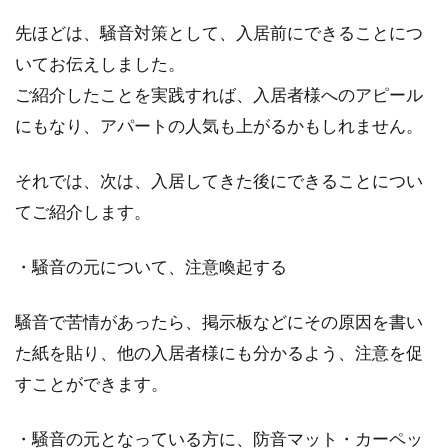
先ほどは、騒音対策として、入居前にできることにつ
賃貸物件の賃料や管理費に消費税は
いてお伝えしました。
かかっているのか？
ご紹介したことを実践すれば、入居者様へのアピール
にもなり、アパートの人気も上がるかもしれません。
アパートやマンションなどの賃貸物件にお住ま
いになっている人は、毎月大家に賃料を支払っ
それでは、次は、入居してきた後にできることについ
ていますよね...
てご紹介します。
・騒音の元について、注意喚起する
アパートのキッチンに収納を増やす
方法をご紹介！
騒音で苦情があったら、掲示板などにその原因を書い
た紙を貼り、他の入居者様にも分かるよう、注意を促
1Kのアパートの場合、キッチンが狭く収納が大
すことができます。
変なこともあります。アパートに住んだことの
ある人...
・騒音の元となっている方に、防音マット・カーペッ