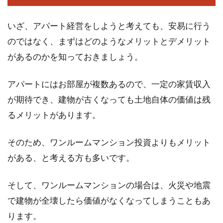
いざ、アパート経営をしようと考えても、安易に行う
新築の良さはトイレにあり！？目的
のではなく、まずはどのようなメリットとデメリット
別のおすすめ壁紙も必見！
があるのかを知っておきましょう。
新築の良さを実感することと言えば、トイレな
アパートにはお部屋が複数あるので、一定の家賃収入
どの水周りの新しさもその内の1つではないで
が期待でき、建物が古くなっても土地自体の価値は残
しょうか。...
るメリットがあります。
そのため、ワンルームマンション投資よりもメリット
木造アパートのメリットとは。新築
がある、と考える方も多いです。
は音漏れしないって本当？
そして、ワンルームマンションの場合は、火災や地震
2階建のアパートというと、木造で建てられて
いるものが多いです。木造アパートのメリット
で建物が全壊したら価値がなくなってしまうこともあ
とデメリ...
ります。