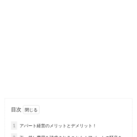
アパートでお風呂が騒音トラブルの
もとに？！対処法はある？
「騒音問題」は、アパートなどの集合住宅では
どうしても切り離せない問題です。自分では普
通に...
アパートの隣人がうるさい！騒音を
気にしないようにするには
目次
複数の人が生活をしているアパートでは、騒音
に悩まされることもあるでしょう。特に騒音の
1
アパート経営のメリットとデメリット！
原因が隣...