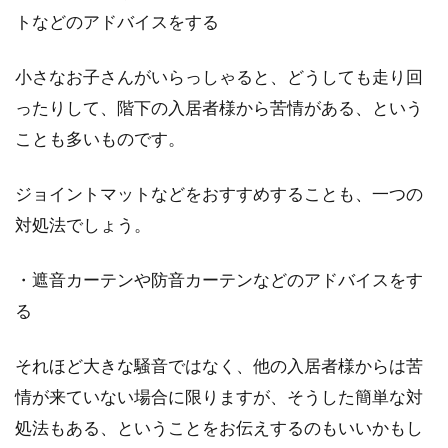
トなどのアドバイスをする
窓をDIYしよう！簡単な窓枠の作り
小さなお子さんがいらっしゃると、どうしても走り回
方とそのポイントとは？
ったりして、階下の入居者様から苦情がある、という
ことも多いものです。
賃貸住宅や一戸建てのお宅でも「窓の雰囲気を
変えたいな」と思うことはありませんか。です
が、なか...
ジョイントマットなどをおすすめすることも、一つの
対処法でしょう。
・遮音カーテンや防音カーテンなどのアドバイスをす
る
それほど大きな騒音ではなく、他の入居者様からは苦
情が来ていない場合に限りますが、そうした簡単な対
処法もある、ということをお伝えするのもいいかもし