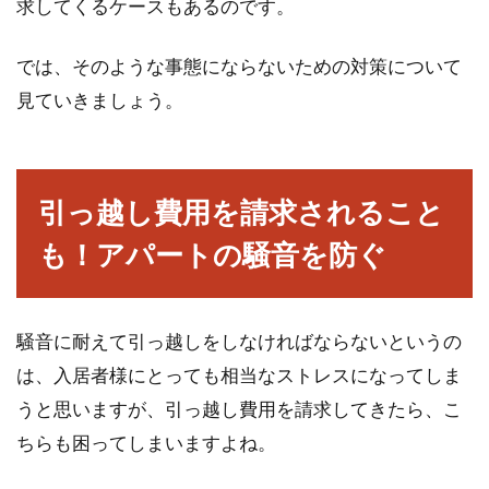
求してくるケースもあるのです。
では、そのような事態にならないための対策について
アパートの苦情はどこに言う？直接
見ていきましょう。
相手に言ってはダメな理由
アパートなどの集合住宅に住んでいると、騒音
や共用スペースの使い方などで不快に感じるこ
引っ越し費用を請求されること
とがあるかも...
も！アパートの騒音を防ぐ
九州でアパート経営を目指す！面積
騒音に耐えて引っ越しをしなければならないというの
や人口、特性を掴んでおく
は、入居者様にとっても相当なストレスになってしま
アパート経営を始めてみたいけど、初心者にと
うと思いますが、引っ越し費用を請求してきたら、こ
っては何かと難しい話が多いですよね。アパー
ちらも困ってしまいますよね。
ト経営は比較...