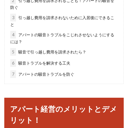
2
引っ越し費用を請求されることも！アパートの騒音を
防ぐ
3
引っ越し費用を請求されないために入居後にできるこ
保証会社に支払う家賃の保証料はい
と
つ損金算入するべきか？
4
アパートの騒音トラブルをこじれさせないようにする
には？
賃貸物件を借りる際に、昨今は保証会社を利用
することが多くなっています。保証会社は、連
5
騒音で引っ越し費用を請求されたら？
帯保証人な...
6
騒音トラブルを解決する工夫
7
アパートの騒音トラブルを防ぐ
賃貸アパートの壁紙を補修！費用を
負担するのは誰？
アパート経営のメリットとデメ
賃貸アパートを借りる時、賃貸契約のための手
続きが必要ですが、解約する時には、退去手続
リット！
きが必要です。...