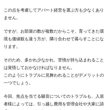
この点を考慮してアパート経営を選ぶ方も少なくあり
アパートの保証人がいない！保証会
ません。
社の料金と審査方法は？
ですが、お部屋の数が複数だからこそ、育ってきた環
賃貸アパートの契約で大きな壁となるのが連帯
境も価値観も違う方が、隣り合わせで暮らすことにな
保証人の有無です。親が高齢、兄弟とは疎遠で
ります。
頼みづらい...
そのため、多かれ少なかれ、苦情が持ち込まれること
は覚悟しておかなければなりません。
アパートの賃貸契約書を紛失した
このようにトラブルに見舞われることがデメリットの
ら！契約に影響はあるの？
一つでしょう。
アパートを契約する際に手にする書類といえ
今回、焦点を当てる騒音についてのトラブルも、入居
ば、そのアパートの賃貸契約書です。契約に関
する重要な...
者様によっては、引っ越し費用を管理会社や大家に請