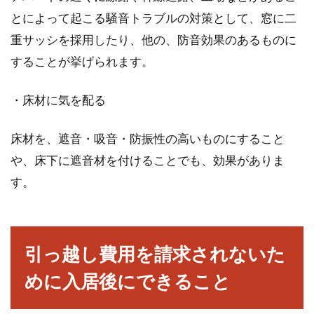
とによって起こる騒音トラブルの対策として、窓に二
重サッシを採用したり、他の、防音効果のあるものに
アパートの表札を手作りで出しても
することが挙げられます。
大丈夫？オーナーの心構え
・床材に気を配る
アパートを借りている入居者の中には、アパー
トの表札を手作りして出す方がみられます。ネ
ットを見れば...
床材を、遮音・吸音・防振性の高いものにすること
や、床下に遮音材を付けることでも、効果がありま
す。
新築へ住所変更するタイミングはい
つ？注意すべきこととは？
引っ越し費用を請求されないた
新築の住宅が完成するころになると、心配にな
ってくるのが「住所変更」についてではないで
めに入居後にできること
しょうか。...