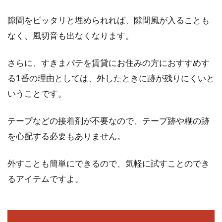
隙間をピッタリと埋められれば、隙間風が入ることも
家にあるもので簡単に！窓ガラスの
なく、風切音も出なくなります。
シール跡の剥がし方！
さらに、すきまパテを賃貸にお住みの方におすすめす
小さな子供がいると、テーブルやテレビなどに
る1番の理由としては、外したときに跡が残りにくいと
シールを貼られてしまうことがありますよね。
いうことです。
気が付い...
テープなどの接着剤が不要なので、テープ跡や糊の跡
を心配する必要もありません。
外すことも簡単にできるので、気軽に試すことのでき
るアイテムですよ。