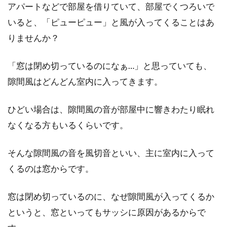
アパートなどで部屋を借りていて、部屋でくつろいで
いると、「ピューピュー」と風が入ってくることはあ
防犯と換気を同時に！窓に隙間を開
りませんか？
けながら施錠できる鍵とは
「窓は閉め切っているのになぁ…」と思っていても、
部屋の空気の入れ替えなどをするために、換気
隙間風はどんどん室内に入ってきます。
は重要ですよね。換気するには窓を開けること
が多いと...
ひどい場合は、隙間風の音が部屋中に響きわたり眠れ
なくなる方もいるくらいです。
賃貸でもOK！窓にシールを貼って
そんな隙間風の音を風切音といい、主に室内に入って
おしゃれに！100均活用術
くるのは窓からです。
賃貸に住んでいると、原状回復の観点からイン
窓は閉め切っているのに、なぜ隙間風が入ってくるか
テリアはどうしても制限されてしまいますよ
というと、窓といってもサッシに原因があるからで
ね。し...