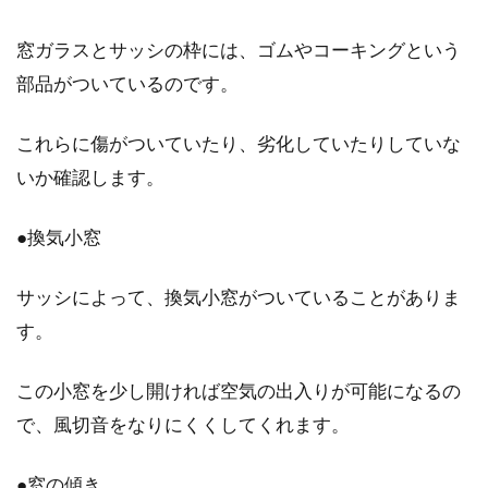
窓ガラスとサッシの枠には、ゴムやコーキングという
窓の防犯対策に！クレセント錠の簡
部品がついているのです。
単な交換の仕方とは
これらに傷がついていたり、劣化していたりしていな
「防犯対策」をする場所と聞いて、思い浮かぶ
いか確認します。
のはどこでしょうか。玄関や勝手口が思い浮か
びません...
●換気小窓
サッシによって、換気小窓がついていることがありま
家庭にあるものを使って！窓ガラス
す。
についた水垢の落とし方
この小窓を少し開ければ空気の出入りが可能になるの
ふと窓ガラスを見たときに、うろこ状のような
で、風切音をなりにくくしてくれます。
水垢がついているのを発見したことはありませ
んか？発...
●窓の傾き