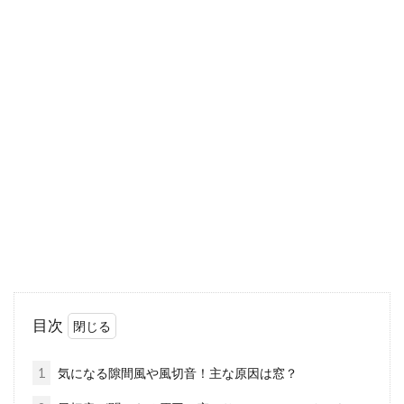
フローリングを張り替えてみよう！
diyはどうやって行う？
家でくつろいでいるとき、「フローリングがだ
いぶ傷ついてきたな」とふと気がつくこともあ
るでしょう。...
納戸を収納棚でスッキリと！いろい
ろな納戸活用術
目次
いろいろなモノを収納しておける納戸。その使
い方によっては、散らかってしまうことがあり
1
気になる隙間風や風切音！主な原因は窓？
ます。...