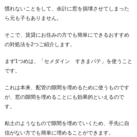
慣れないことをして、余計に窓を損壊させてしまった
ら元も子もありません。
冬がくる前に窓を断熱しよう！効果
の高いプチプチがおすすめ
そこで、賃貸にお住みの方でも簡単にできるおすすめ
の対処法を2つご紹介します。
冬は暖房で部屋を暖めますが、いくら暖房をつ
けてもなかなか部屋が暖まらないと感じたこと
はありません...
まず1つめは、「セメダイン すきまパテ」を使うこと
です。
ガスコンロを設置したい！都市ガス
これは本来、配管の隙間を埋めるために使うものです
用とプロパン用で何が違う
が、窓の隙間を埋めることにも効果的といえるので
す。
長い期間、入居していない空室があると、毎月
の収入が下がってしまいます。大家さんは何か
粘土のようなもので隙間を埋めていくため、手先に自
対策はないだ...
信がない方でも簡単に埋めることができます。