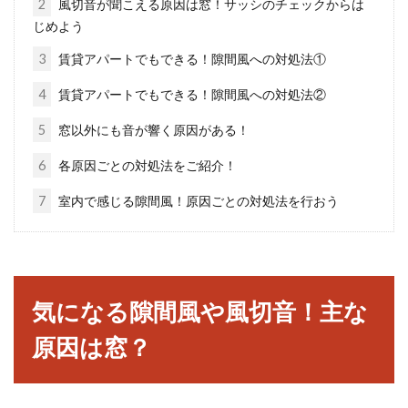
2
風切音が聞こえる原因は窓！サッシのチェックからは
じめよう
3
賃貸アパートでもできる！隙間風への対処法①
窓に取り付けたカーテンが閉まらな
い？あれの修理が必要かも
4
賃貸アパートでもできる！隙間風への対処法②
5
窓以外にも音が響く原因がある！
窓にカーテンを取り付ける際に重要となるの
が、カーテンレールの存在ですよね。カーテン
6
各原因ごとの対処法をご紹介！
レール...
7
室内で感じる隙間風！原因ごとの対処法を行おう
窓の網戸を簡単に取り付けたい！コ
ツってあるの？
気になる隙間風や風切音！主な
原因は窓？
窓についている網戸は、穴が開いた時や大掃除
の際、張替えをすることがありますよね。網戸
は外す時...