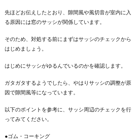
先ほどお伝えしたとおり、隙間風や風切音が室内に入
玄関前の階段をタイル張りに！選び
る原因には窓のサッシが関係しています。
方や施工方法をご紹介！
そのため、対処する前にまずはサッシのチェックから
突然ですが、皆さんの家の玄関前の階段は、タ
はじめましょう。
イル張りですか？玄関の階段にタイルが張って
あると、高級...
はじめにサッシがゆるんでいるのかを確認します。
ガタガタするようでしたら、やはりサッシの調整が原
木造アパートの新築工事！業者にで
因で隙間風等になっています。
きる騒音の対処法とは？
以下のポイントを参考に、サッシ周辺のチェックを行
皆さんは、木造アパートの新築工事を、近所で
ってみてください。
見かけることはありませんか？一時より落ち着
いたとはいえ...
●ゴム・コーキング