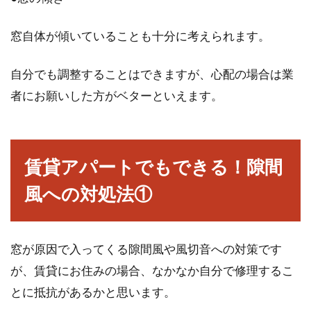
窓自体が傾いていることも十分に考えられます。
中古物件をセルフリノベーションし
よう！～DIY初心者向け～
自分でも調整することはできますが、心配の場合は業
者にお願いした方がベターといえます。
近年は、築年数の古いマンションといった中古
物件を購入する方も増えています。そして購入
後、リノ...
賃貸アパートでもできる！隙間
風への対処法①
フローリングが変色！原因と補修方
法が知りたい！
窓が原因で入ってくる隙間風や風切音への対策です
洋風でおしゃれな室内をレイアウトしたいと考
が、賃貸にお住みの場合、なかなか自分で修理するこ
えたとき、フローリングの床を取り入れたお部
屋は最適です。...
とに抵抗があるかと思います。