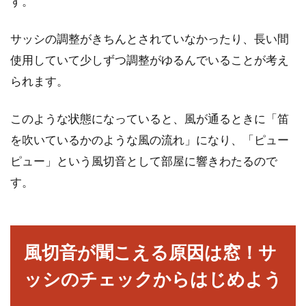
す。
サッシの調整がきちんとされていなかったり、長い間
窓用エアコンの取り付けは業者に依
使用していて少しずつ調整がゆるんでいることが考え
頼？or自分で取り付け？
られます。
エアコンには複数のタイプが存在します。室内
このような状態になっていると、風が通るときに「笛
の天井近くに取り付ける壁掛け型エアコンと、
窓に取り付け...
を吹いているかのような風の流れ」になり、「ピュー
ピュー」という風切音として部屋に響きわたるので
す。
分譲マンションの騒音あるある、上
の階の音が我慢できない！
風切音が聞こえる原因は窓！サ
分譲マンションは、一軒家と同じく一応の終の
棲家として購入するものです。そんな新しい我
ッシのチェックからはじめよう
が家に入居...