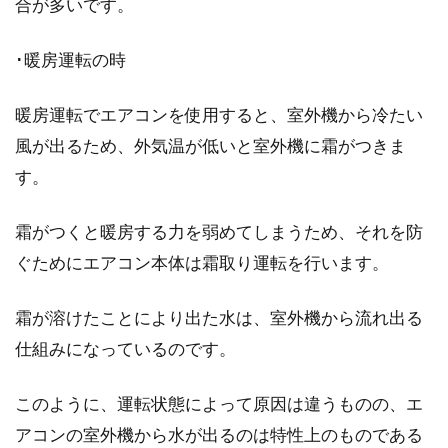
合が多いです。
態も勿論ですが、庭や駐車場の景観もあなどれ
ないポイントです...
･暖房運転の時
暖房運転でエアコンを使用すると、室外機から冷たい
魅力的な木造三階建てに住みたい！
風が出るため、外気温が低いと室外機に霜がつきま
実際の耐震性はどうなの？
す。
木造住宅の中で、よく目にするものと言えば平
霜がつくと暖房する力を弱めてしまうため、それを防
屋や二階建てです。三階建ての一般住宅はこれ
ぐためにエアコン本体は霜取り運転を行います。
らに比べ...
霜が溶けたことにより出た水は、室外機から流れ出る
仕組みになっているのです。
サイディング外壁はビスが懸念材料
に？施工期間の長さは？
このように、運転状態によって原因は違うものの、エ
アコンの室外機から水が出るのは特性上のものである
最近人気のサイディング外壁は、種類も豊富に