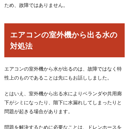
あり、選ぶ楽しさも魅力ですよね。一方、他の
ため、故障ではありません。
外壁材と...
エアコンの室外機から出る水の
分譲マンションの騒音あるある、上
対処法
の階の音が我慢できない！
分譲マンションは、一軒家と同じく一応の終の
エアコンの室外機から水が出るのは、故障ではなく特
棲家として購入するものです。そんな新しい我
が家に入居...
性上のものであることは先にもお話ししました。
とはいえ、室外機から出る水によりベランダや共用廊
サイディングの釘打ち部からヒビ
下がシミになったり、階下に水漏れしてしまったりと
が！その原因と補修方法は？
問題が起きる場合があります。
現在、住宅のほとんどに窯業系のサイディング
問題を解決するために必要なことは、ドレンホースを