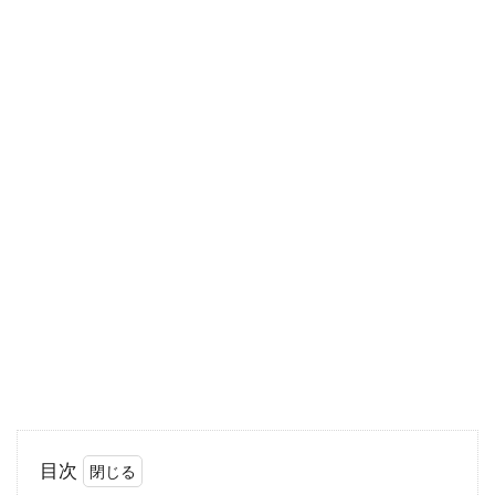
している、またはピアノの購入を検討している
方もいらっし...
内装をおしゃれにリフォームした
い！こだわりのある家づくり
使い古したリビングをリフォームする機会がで
きたとき、せっかくならよりおしゃれな内装に
したいもので...
「1間」のサイズは他の単位で表す
とどれくらい？
目次
住宅を建築するとき、部屋の広さは図面に記載