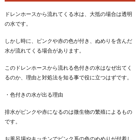
ごとに違った風貌が表現され魅力ですよね。ま
た数...
ドレンホースから流れてくる水は、大抵の場合は透明
の水です。
後悔しないために！サイディングの
しかし時に、ピンクや赤の色が付き、ぬめりを含んだ
縦張りの利点と欠点を知る
水が流れてくる場合があります。
マイホームを建てると決まった時は、夢が叶っ
このドレンホースから流れる色付きの水はなぜ出てく
て幸せいっぱいですね。しかしいざとなると、
るのか、理由と対処法を知る事で役に立つはずです。
外壁に使...
・色付きの水が出る理由
住宅ローンを考えている人へ。jaの
排水がピンクや赤になるのは微生物の繁殖によるもの
審査について解説
です。
住宅ローンの借入れを検討中の方は、どの金融
お風呂場やキッチンでピンク系の色のぬめりが付着し