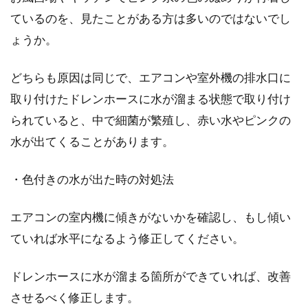
機関を選べば良いのか悩んでいると思います。
ているのを、見たことがある方は多いのではないでし
今回の記事で...
ょうか。
どちらも原因は同じで、エアコンや室外機の排水口に
マンションでのピアノ演奏が騒音
取り付けたドレンホースに水が溜まる状態で取り付け
に！？トラブルを防ぐ対策法
られていると、中で細菌が繁殖し、赤い水やピンクの
水が出てくることがあります。
趣味や仕事などの関係で、マンションで楽器の
演奏をする方もいます。その中には、私たちに
とって身...
・色付きの水が出た時の対処法
エアコンの室内機に傾きがないかを確認し、もし傾い
ていれば水平になるよう修正してください。
ドレンホースに水が溜まる箇所ができていれば、改善
させるべく修正します。