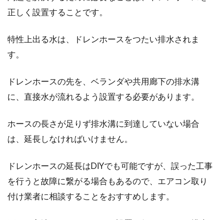
外壁が採用されており、種類の豊富さから外観
正しく設置することです。
のおしゃれな...
特性上出る水は、ドレンホースをつたい排水されま
す。
管理会社に賃貸の苦情を上手に解決
してもらいましょう！
ドレンホースの先を、ベランダや共用廊下の排水溝
に、直接水が流れるよう設置する必要があります。
管理会社は、賃貸物件を住みやすく管理してく
れる不動産屋さんです。生活していく中で、困
ホースの長さが足りず排水溝に到達していない場合
ったこと...
は、延長しなければいけません。
ドレンホースの延長はDIYでも可能ですが、誤った工事
鉄骨造の柱の寸法の違いとは？メリ
を行うと故障に繋がる場合もあるので、エアコン取り
ットなどをご紹介！
付け業者に相談することをおすすめします。
新築の住宅やアパートの建築において、建物を