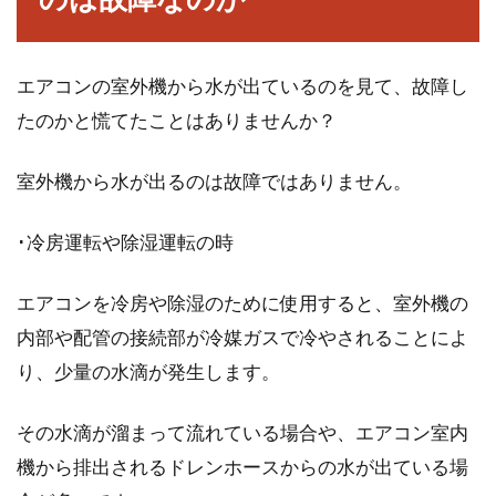
ているのがドアと窓でしょう。それぞれがいく
つか...
エアコンの室外機から水が出ているのを見て、故障し
たのかと慌てたことはありませんか？
木造の家が凍えるほど寒い！その原
室外機から水が出るのは故障ではありません。
因と対策とは？
･冷房運転や除湿運転の時
冬になると、「家が寒い」と感じることはない
でしょうか。木造の家に住んでいる方からはこ
のような...
エアコンを冷房や除湿のために使用すると、室外機の
内部や配管の接続部が冷媒ガスで冷やされることによ
り、少量の水滴が発生します。
保有しているアパートの庭や駐車場
作りに砂利を活用する方法
その水滴が溜まって流れている場合や、エアコン室内
機から排出されるドレンホースからの水が出ている場
アパートの入居者を呼び込む武器は、物件の状