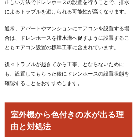
正しい方法でドレンホースの設置を行うことで、排水
木造にするか鉄骨造にするか悩まれる方が多い
と思われます...
によるトラブルを避けられる可能性が高くなります。
通常、アパートやマンションにエアコンを設置する場
合は、ドレンホースを排水溝へ促すように設置するこ
高層マンションは地震が起きても倒
ともエアコン設置の標準工事に含まれています。
壊しない？危険性を確認！
後々トラブルが起きてから工事、とならないために
高層マンションに憧れを抱き、「いつか住も
う！」と夢見ている人は多いですよね。しか
も、設置してもらった後にドレンホースの設置状態を
し、日本は、災害...
確認することをおすすめします。
モルタルは段階を踏んで仕上げる建
室外機から色付きの水が出る理
築材料！使う際のコツとは
由と対処法
モルタルは外壁材として使うことにより、手法