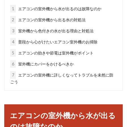
されていますが、その単位は「㎜」と書かれて
1
エアコンの室外機から水が出るのは故障なのか
いることが殆...
2
エアコンの室外機から出る水の対処法
3
室外機から色付きの水が出る理由と対処法
住宅平面図で見ることができる引き
4
普段から心がけたいエアコン室外機のお掃除
戸の書き方4種類をご紹介
5
エアコンの効きや節電は室外機がポイント
一般住宅の戸・ドアとよばれるものには、「開
6
室外機にカバーをかけるべきか
き戸・開きドア・開き扉」と「引き戸」という
7
エアコンの室外機に詳しくなってトラブルを未然に防
ものがありま...
ごう
住まいでの窓とドアの違いは？それ
ぞれの特徴についても考察
エアコンの室外機から水が出る
のは故障なのか
私たちの住まいにおいて、重要な役割を果たし