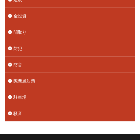
金投資
間取り
防犯
防音
隙間風対策
駐車場
騒音