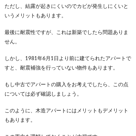
アパートなどの経営で家賃収入を望んでいるの
ただし、結露が起きにくいのでカビが発生しにくいと
であれば、まず建物自体が必要です。土地は所
いうメリットもあります。
有しているの...
最後に耐震性ですが、これは新築でしたら問題ありま
せん。
所得税を支払う個人事業主は減価償
却が強制！なぜ法人と違う
しかし、1981年6月1日より前に建てられたアパートで
すと、耐震補強を行っていない物件もあります。
確定申告と言えば、事業をする上で最も大切な
ことの一つですね。確定申告は個人の事業主
もし中古でアパートの購入をお考えでしたら、この点
と、法...
については必ず確認しましょう。
このように、木造アパートにはメリットもデメリット
賃貸アパートに付けられる鍵の種類
もあります。
と、部屋に取り付ける方法