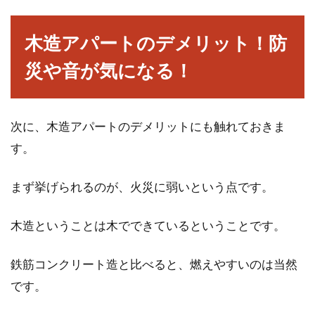
鉄骨造の賃貸物件を所有・管理している大家さ
んは多いです。しかし、鉄骨造の賃貸物件で重
木造アパートのデメリット！防
要なのが...
災や音が気になる！
賃貸住まいの方必見！火災保険の加
次に、木造アパートのデメリットにも触れておきま
入と更新が重要な理由
す。
賃貸物件の契約時に、加入を求められるのが火
まず挙げられるのが、火災に弱いという点です。
災保険です。勧められるまま加入して、あまり
内容を覚えて...
木造ということは木でできているということです。
鉄筋コンクリート造と比べると、燃えやすいのは当然
エアコンで快適な暮らしを実現！温
です。
度センサーの活用