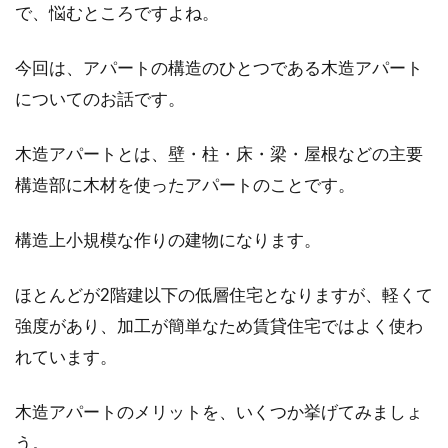
で、悩むところですよね。
アパート経営において、アパートの建物はいち
ばん大切な商売道具といえます。大切な商売道
今回は、アパートの構造のひとつである木造アパート
具なのですか...
についてのお話です。
木造アパートとは、壁・柱・床・梁・屋根などの主要
窓の網戸を虫除けしたい！必見！さ
構造部に木材を使ったアパートのことです。
まざまな虫除け方法
構造上小規模な作りの建物になります。
夏が近づくと気温が上がるため、窓を開けて部
屋に風を取り入れる人も多いのではないでしょ
ほとんどが2階建以下の低層住宅となりますが、軽くて
うか。窓...
強度があり、加工が簡単なため賃貸住宅ではよく使わ
れています。
窓の落下防止用の手すりは後付けで
木造アパートのメリットを、いくつか挙げてみましょ
きる！事故の前に対策を！
う。