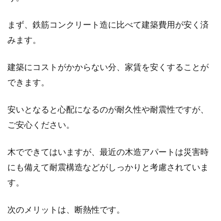
時たま、自宅の窓から子供が転落してしまった
まず、鉄筋コンクリート造に比べて建築費用が安く済
という痛ましい事故を耳にします。それらは、
窓に落下...
みます。
建築にコストがかからない分、家賃を安くすることが
減価償却費を計上する場合の耐用年
できます。
数は何年？エアコンの場合
安いとなると心配になるのが耐久性や耐震性ですが、
形あるものには耐用年数があるということをみ
ご安心ください。
なさんご存知でしょうか。建物や車両、道具類
などは材質な...
木でできてはいますが、最近の木造アパートは災害時
にも備えて耐震構造などがしっかりと考慮されていま
す。
田園調布に豪邸を建てて優雅に住み
たい！狙い目は何丁目？
次のメリットは、断熱性です。