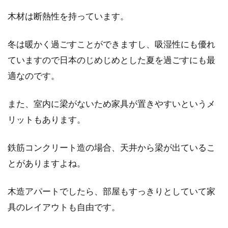
田園調布という地名を聞いて、どんなイメージ
木材は断熱性を持っています。
がありますか？やはり、「豪邸」や「高級住宅
街」というイ...
冬は暖かく過ごすことができますし、吸湿性にも優れ
ていますので日本のじめじめとした夏を過ごすにも最
適なのです。
玄関のチャイムを交換したい場合の
対処法
また、室内に梁がないため家具が置きやすいというメ
リットもあります。
玄関のチャイムが鳴らないと、意外に困ること
が起こります。家に居るのに配達などの不在通
鉄筋コンクリート造の場合、天井から梁が出ているこ
知が入ってい...
とがありますよね。
木造アパートでしたら、部屋もすっきりとしていて家
鉄骨造の賃貸物件では、バルコニー
具のレイアウトも自由です。
の防水対策がとても重要！