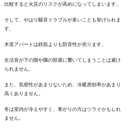
比較すると火災のリスクが高めになってしまいます。
エアコンを上手に使えば、電気代の節約を実現
しながら快適に暮らせるようになります。賃貸
物件を探...
そして、やはり騒音トラブルが多いことも挙げられま
す。
木造アパートは鉄筋よりも防音性が劣ります。
親会社と子会社の取引で気を付けね
ばならない利益供与とは？
生活音が下の階や隣の部屋に響いてしまうことは避け
られません。
よく「あそこはA社の子会社だから」とか「う
ちの親会社が」などという言い方をすることが
あります。...
また、気密性があまりないため、冷暖房効率があまり
高くありません。
賃貸アパートを経営したい！建物を
冬は室内が冷えやすく、寒がりの方はツライかもしれ
建てる費用はどのくらい？
ません。