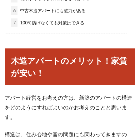
四季折々のなかでも、春や秋などに窓を開けて
6
中古木造アパートにも魅力がある
過ごすのはとても気持ちがいいものですよね。
7
100％防げなくても対策はできる
ですが、...
窓の断熱シートの上手な剥がし方を
木造アパートのメリット！家賃
知って効率の良い作業を！
が安い！
「窓の断熱シートの手際の良い剥がし方を知り
たい！」と思っているオーナーもいるのではな
いでしょうか。...
アパート経営をお考えの方は、新築のアパートの構造
をどのようにすればよいのかお考えのことと思いま
す。
w造2×4とはどんなアパート？その
メリットデメリットとは
構造は、住み心地や音の問題にも関わってきますの