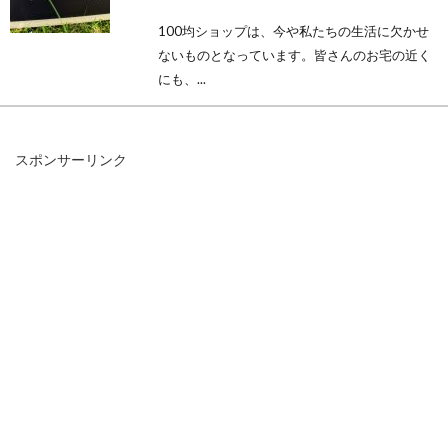
100均ショップは、今や私たちの生活に欠かせ
ないものとなっています。皆さんのお宅の近く
にも、...
スポンサーリンク
窓のハンドルが回らない原因と対処
方法
窓とは、家やオフィスなど、ほとんどの建物に
取り付けられている開口部のことを指します。
窓には様...
窓の断熱効果を高めて快適な生活
を！100均グッズでプチDIY！