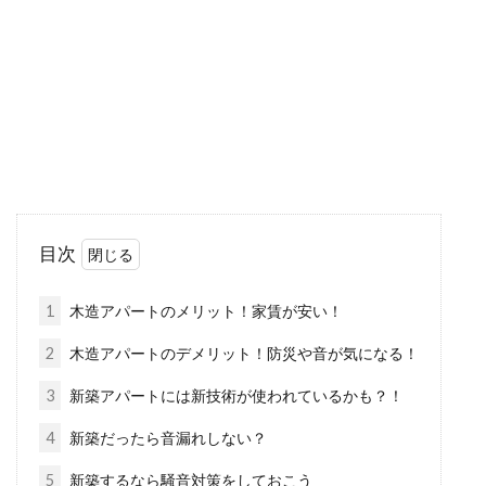
日本では季節ごとに気温も変わりますので、夏
は暑く冬は寒い気温の中で生活します。外だけ
ではなく...
窓にプチプチを貼って結露を防止し
カビ対策！その効果とは？
目次
寒い冬の時期に、窓に起こる現象といったら
「結露」ではないでしょうか。室内を暖めると
1
木造アパートのメリット！家賃が安い！
どうしても...
2
木造アパートのデメリット！防災や音が気になる！
3
新築アパートには新技術が使われているかも？！
泥棒を入れさせない！窓のストッパ
4
新築だったら音漏れしない？
ーで防犯対策！
5
新築するなら騒音対策をしておこう