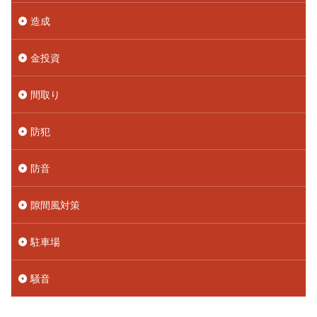
造成
金投資
間取り
防犯
防音
隙間風対策
駐車場
騒音