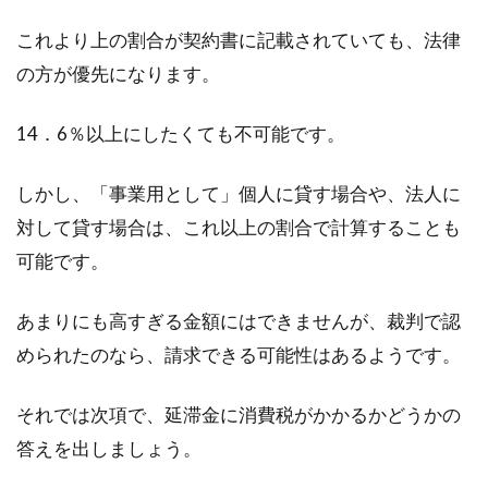
これより上の割合が契約書に記載されていても、法律
家賃5万円は高い？家賃の理想と高
の方が優先になります。
く感じる金額とは
14．6％以上にしたくても不可能です。
春になると、新たに社会人になった方や進学し
て親元を離れるという方も増えてきます。そう
しかし、「事業用として」個人に貸す場合や、法人に
なると、...
対して貸す場合は、これ以上の割合で計算することも
可能です。
ベランダに洗濯機を置く場合の排水
あまりにも高すぎる金額にはできませんが、裁判で認
の方法をご紹介
められたのなら、請求できる可能性はあるようです。
ベランダに洗濯機を置いたことがある人は経験
したこともあるかと思いますが、意外にトラブ
それでは次項で、延滞金に消費税がかかるかどうかの
ルが多いのは洗濯...
答えを出しましょう。