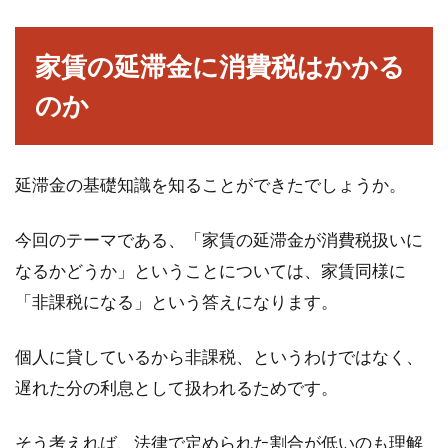
管理会社に対するクレームの言い方
家賃の延滞金に消費税はかかる
のか
マンションやアパートなどの集合住宅に住んで
いる場合、入居した部屋の設備不良や、他の入
居者とのトラ...
延滞金の基礎知識を知ることができたでしょうか。
JR東日本の福利厚生が気になる！社
今回のテーマである、「家賃の延滞金が消費税扱いに
宅の家賃はどのくらい？
なるかどうか」ということについては、家賃同様に
「非課税になる」という答えになります。
突然ですが、皆さんの会社の福利厚生にはどん
なものがありますか？「社宅」がある会社の場
個人に貸しているから非課税、というわけではなく、
合、そこ...
遅れた分の利息として扱われるためです。
そう考えれば、法律で定められた割合が低いのも理解