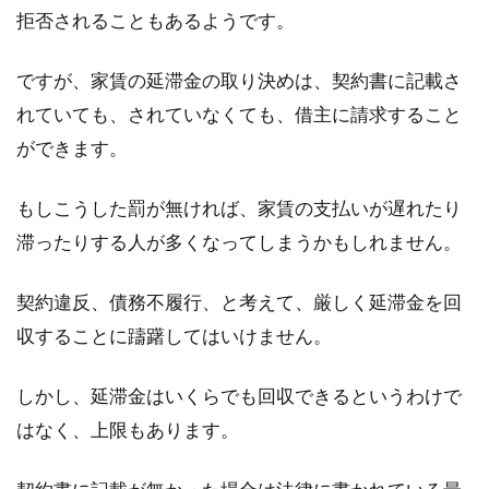
拒否されることもあるようです。
引っ越しトラブル！家賃の口座振替
ですが、家賃の延滞金の取り決めは、契約書に記載さ
の中止・解約は忘れずに
れていても、されていなくても、借主に請求すること
ができます。
引っ越しの際に何よりも注意したいのはお金が
絡む手続きです。「家賃が引っ越し後も引き落
とされ続け...
もしこうした罰が無ければ、家賃の支払いが遅れたり
滞ったりする人が多くなってしまうかもしれません。
契約違反、債務不履行、と考えて、厳しく延滞金を回
窓をきれいにしたい！簡単にできる
収することに躊躇してはいけません。
ルーバー窓の掃除方法
大掃除のときなどに行うことの多いのが「窓掃
しかし、延滞金はいくらでも回収できるというわけで
除」ではないでしょうか。そんな窓掃除の中で
はなく、上限もあります。
も、手こず...