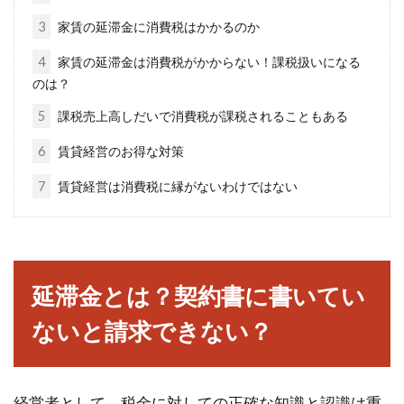
3
家賃の延滞金に消費税はかかるのか
ビルの窓に付いている逆三角の赤い
4
家賃の延滞金は消費税がかからない！課税扱いになる
マークは何を意味するの？
のは？
5
課税売上高しだいで消費税が課税されることもある
ビルなどを見ていると、高い位置にある窓に
「逆三角形の赤いマーク」が貼られていること
6
賃貸経営のお得な対策
があります。...
7
賃貸経営は消費税に縁がないわけではない
建築基準法での用語の定義「居室」
に台所は含まれるのか？
延滞金とは？契約書に書いてい
ないと請求できない？
建築基準法で定められている用語の定義の中
で、よく耳にする「居室」という言葉がありま
す。居室とは...
経営者として、税金に対しての正確な知識と認識は重