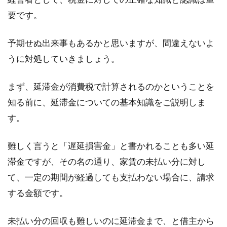
要です。
競売物件とは？購入手順や注意点は
予期せぬ出来事もあるかと思いますが、間違えないよ
ブログから学ぼう！
うに対処していきましょう。
住宅ローンなどが払えなくなった物件につい
て、銀行や保証会社が差し押さえの手続きをす
まず、延滞金が消費税で計算されるのかということを
ることがあります。...
知る前に、延滞金についての基本知識をご説明しま
す。
マンションの窓にある三角のマー
難しく言うと「遅延損害金」と書かれることも多い延
ク！これは何を意味してる？
滞金ですが、その名の通り、家賃の未払い分に対し
て、一定の期間が経過しても支払わない場合に、請求
高層マンションなどの窓に、三角のマークがつ
する金額です。
いているのを見かけたことのある方もいるので
はないでしょ...
未払い分の回収も難しいのに延滞金まで、と借主から