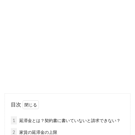
仲介手数料の消費税は社宅を借りた
時にもかかるのか
会社で社員のために賃貸マンションやアパート
を社宅として借りているケースがあります。貸
主あるい...
敷金が戻ってくるのはいつ？アパー
ト退去の際は契約書を確認
目次
アパート契約の際に必要となることが多いの
が、「敷金」や「礼金」です。このうち、敷金
1
延滞金とは？契約書に書いていないと請求できない？
は平均...
2
家賃の延滞金の上限