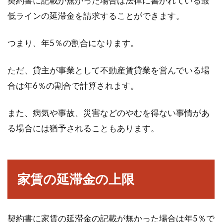
契約書に記載が無かった場合は法律に書かれている最
低ラインの延滞金を請求することができます。
窓からの冷気が辛い！防寒ボードで
冷気をシャットアウト！
つまり、年5％の割合になります。
寒さの厳しい季節、暖房をしっかりいれている
ただ、貸主が事業として不動産賃貸業を営んでいる場
のに、部屋がなかなか暖まらないということは
合は年6％の割合で計算されます。
ありませんか...
また、病気や事故、災害などのやむを得ない事情があ
る場合には猶予されることもあります。
不動産関連、福岡県に住むなら知っ
ておきたいランキング
家賃の延滞金の上限
転勤などで福岡に住むことになった。そんな
時、先ず確保すべきは住むところです。住居を
探すにあた...
契約書に家賃の延滞金の記載が無かった場合は年5％で