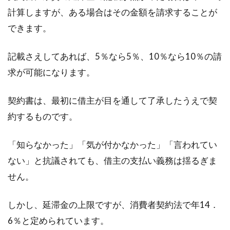
計算しますが、ある場合はその金額を請求することが
農地転用が完了するまでの期間
できます。
は！？どれくらいかかるの？
記載さえしてあれば、5％なら5％、10％なら10％の請
農地は日本の食料受給率維持のためになくては
求が可能になります。
ならない土地ですが、年々農家が減り休耕して
いる農地も珍...
契約書は、最初に借主が目を通して了承したうえで契
約するものです。
少額訴訟の費用は相手負担にでき
「知らなかった」「気が付かなかった」「言われてい
る？弁護士に依頼する場合
ない」と抗議されても、借主の支払い義務は揺るぎま
せん。
賃貸経営で様々なトラブルに対処していくため
には、法律の知識は必要です。少額訴訟などで
しかし、延滞金の上限ですが、消費者契約法で年14．
弁護士に依頼...
6％と定められています。